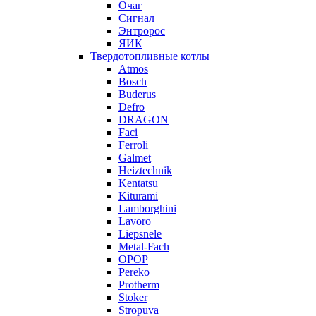
Очаг
Сигнал
Энтророс
ЯИК
Твердотопливные котлы
Atmos
Bosch
Buderus
Defro
DRAGON
Faci
Ferroli
Galmet
Heiztechnik
Kentatsu
Kiturami
Lamborghini
Lavoro
Liepsnele
Metal-Fach
OPOP
Pereko
Protherm
Stoker
Stropuva