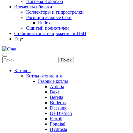
Погреба Kolomaki
Элементы обвязки
Коллекторы и гидрострелки
Расширительные баки
Reflex
Сшитый полиэтилен
Стабилизаторы напряжения и ИБП
Еще
Каталог
Котлы отопления
Газовые котлы
Arderia
Baxi
Beretta
Buderus
Daesung
De Dietrich
Ferroli
Fondital
Hydrosta