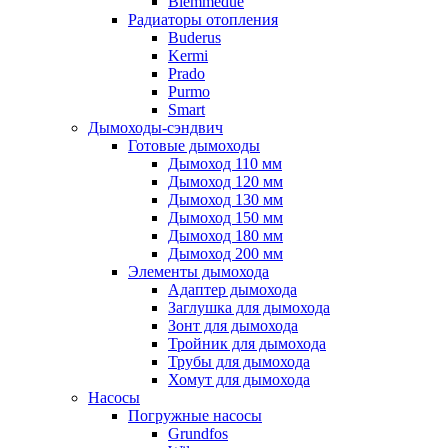
Biemmedue
Радиаторы отопления
Buderus
Kermi
Prado
Purmo
Smart
Дымоходы-сэндвич
Готовые дымоходы
Дымоход 110 мм
Дымоход 120 мм
Дымоход 130 мм
Дымоход 150 мм
Дымоход 180 мм
Дымоход 200 мм
Элементы дымохода
Адаптер дымохода
Заглушка для дымохода
Зонт для дымохода
Тройник для дымохода
Трубы для дымохода
Хомут для дымохода
Насосы
Погружные насосы
Grundfos