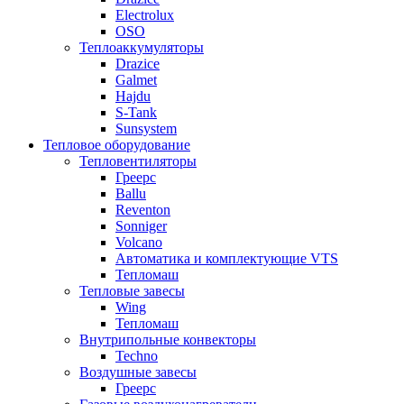
Electrolux
OSO
Теплоаккумуляторы
Drazice
Galmet
Hajdu
S-Tank
Sunsystem
Тепловое оборудование
Тепловентиляторы
Греерс
Ballu
Reventon
Sonniger
Volcano
Автоматика и комплектующие VTS
Тепломаш
Тепловые завесы
Wing
Тепломаш
Внутрипольные конвекторы
Techno
Воздушные завесы
Греерс