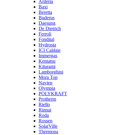
Arderia
Baxi
Beretta
Buderus
Daesung
De Dietrich
Ferroli
Fondital
Hydrosta
ICI Caldaie
Immergas
Kentatsu
Kiturami
Lamborghini
Mora Top
Navien
Olympia
POLYKRAFT
Protherm
Riello
Rinnai
Roda
Rossen
SolarVille
Thermona