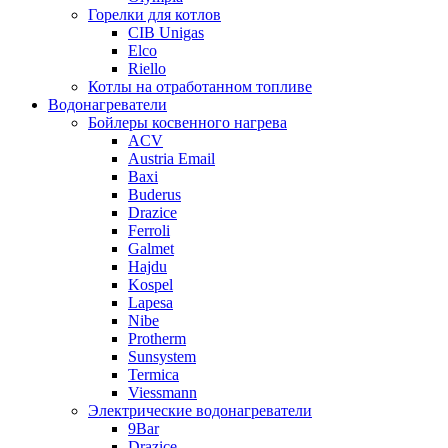
Горелки для котлов
CIB Unigas
Elco
Riello
Котлы на отработанном топливе
Водонагреватели
Бойлеры косвенного нагрева
ACV
Austria Email
Baxi
Buderus
Drazice
Ferroli
Galmet
Hajdu
Kospel
Lapesa
Nibe
Protherm
Sunsystem
Termica
Viessmann
Электрические водонагреватели
9Bar
Drazice