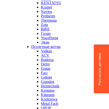
KENTATSU
Kospel
Navien
Protherm
Thermona
Zota
ВИН
Галан
УралПром
Эван
Пеллетные котлы
Vulkan
Рассчитать доставку
ACV
Buderus
Defro
Emtas
Faci
Galmet
Grandeg
Heiztechnik
Kentatsu
Kiturami
Kostrzewa
Metal Fach
OPOP