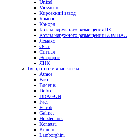
Unical
Viessmann
Кировский завод
Компас
Конорд
Котлы наружного размещения RSH
Котлы наружного размещения КОМПАС
Лемакс
Очаг
Сигнал
Энтророс
ЯИК
Твердотопливные котлы
Atmos
Bosch
Buderus
Defro
DRAGON
Faci
Ferroli
Galmet
Heiztechnik
Kentatsu
Kiturami
Lamborghini