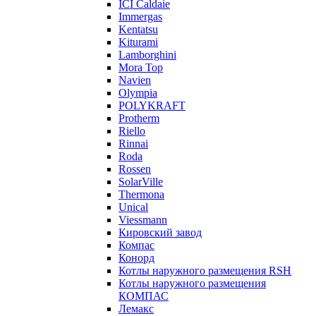
ICI Caldaie
Immergas
Kentatsu
Kiturami
Lamborghini
Mora Top
Navien
Olympia
POLYKRAFT
Protherm
Riello
Rinnai
Roda
Rossen
SolarVille
Thermona
Unical
Viessmann
Кировский завод
Компас
Конорд
Котлы наружного размещения RSH
Котлы наружного размещения
КОМПАС
Лемакс