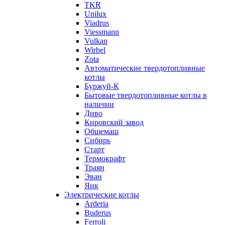
TKR
Unilux
Viadrus
Viessmann
Vulkan
Wirbel
Zota
Автоматические твердотопливные
котлы
Буржуй-К
Бытовые твердотопливные котлы в
наличии
Диво
Кировский завод
Общемаш
Сибирь
Старт
Термокрафт
Траян
Эван
Яик
Электрические котлы
Arderia
Buderus
Ferroli