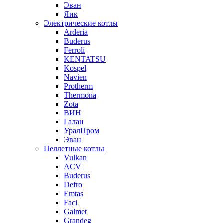
Эван
Яик
Электрические котлы
Arderia
Buderus
Ferroli
KENTATSU
Kospel
Navien
Protherm
Thermona
Zota
ВИН
Галан
УралПром
Эван
Пеллетные котлы
Vulkan
ACV
Buderus
Defro
Emtas
Faci
Galmet
Grandeg