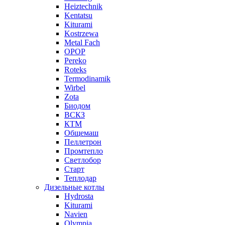
Heiztechnik
Kentatsu
Kiturami
Kostrzewa
Metal Fach
OPOP
Pereko
Roteks
Termodinamik
Wirbel
Zota
Биодом
ВСКЗ
КТМ
Общемаш
Пеллетрон
Промтепло
Светлобор
Старт
Теплодар
Дизельные котлы
Hydrosta
Kiturami
Navien
Olympia