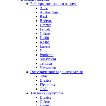
Бойлеры косвенного нагрева
ACV
Austria Email
Baxi
Buderus
Drazice
Ferroli
Galmet
Hajdu
Kospel
Lapesa
Nibe
Protherm
Sunsystem
Termica
Viessmann
Электрические водонагреватели
9Bar
Drazice
Electrolux
OSO
Теплоаккумуляторы
Drazice
Galmet
Hajdu