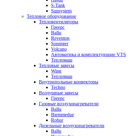
S-Tank
Sunsystem
Тепловое оборудование
Тепловентиляторы
Греерс
Ballu
Reventon
Sonniger
Volcano
Автоматика и комплектующие VTS
Тепломаш
Тепловые завесы
Wing
Тепломаш
Внутрипольные конвекторы
Techno
Воздушные завесы
Греерс
Газовые воздухонагреватели
Ballu
Biemmedue
Robur
Дизельные воздухонагреватели
Ballu