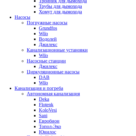
Тройник для дымохода
Трубы для дымохода
Хомут для дымохода
Насосы
Погружные насосы
Grundfos
Wilo
Водолей
Джилекс
Канализационные установки
Wilo
Насосные станции
Джилекс
Циркуляционные насосы
DAB
Wilo
Канализация и погреба
Автономная канализация
Deka
Flotenk
KoloVesi
Sani
Евробион
Топол-Эко
Юнилос