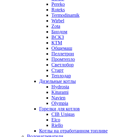
Pereko
Roteks
Termodinamik
Wirbel
Zota
Биодом
ВСКЗ
КТМ
Общемаш
Пеллетрон
Промтепло
Светлобор
Старт
Теплодар
Дизельные котлы
Hydrosta
Kiturami
Navien
Olympia
Горелки для котлов
CIB Unigas
Elco
Riello
Котлы на отработанном топливе
Водонагреватели