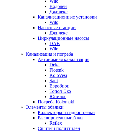
Wilo
Водолей
Джилекс
Канализационные установки
Wilo
Насосные станции
Джилекс
Циркуляционные насосы
DAB
Wilo
Канализация и погреба
Автономная канализация
Deka
Flotenk
KoloVesi
Sani
Евробион
Топол-Эко
Юнилос
Погреба Kolomaki
Элементы обвязки
Коллекторы и гидрострелки
Расширительные баки
Reflex
Сшитый полиэтилен