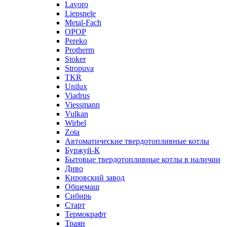
Lavoro
Liepsnele
Metal-Fach
OPOP
Pereko
Protherm
Stoker
Stropuva
TKR
Unilux
Viadrus
Viessmann
Vulkan
Wirbel
Zota
Автоматические твердотопливные котлы
Буржуй-К
Бытовые твердотопливные котлы в наличии
Диво
Кировский завод
Общемаш
Сибирь
Старт
Термокрафт
Траян