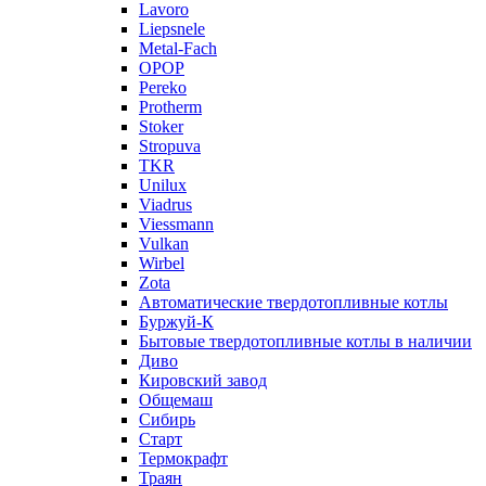
Lavoro
Liepsnele
Metal-Fach
OPOP
Pereko
Protherm
Stoker
Stropuva
TKR
Unilux
Viadrus
Viessmann
Vulkan
Wirbel
Zota
Автоматические твердотопливные котлы
Буржуй-К
Бытовые твердотопливные котлы в наличии
Диво
Кировский завод
Общемаш
Сибирь
Старт
Термокрафт
Траян