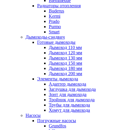
Biemmedue
Радиаторы отопления
Buderus
Kermi
Prado
Purmo
Smart
Дымоходы-сэндвич
Готовые дымоходы
Дымоход 110 мм
Дымоход 120 мм
Дымоход 130 мм
Дымоход 150 мм
Дымоход 180 мм
Дымоход 200 мм
Элементы дымохода
Адаптер дымохода
Заглушка для дымохода
Зонт для дымохода
Тройник для дымохода
Трубы для дымохода
Хомут для дымохода
Насосы
Погружные насосы
Grundfos