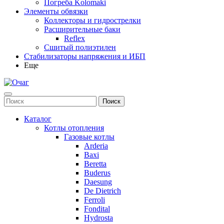
Погреба Kolomaki
Элементы обвязки
Коллекторы и гидрострелки
Расширительные баки
Reflex
Сшитый полиэтилен
Стабилизаторы напряжения и ИБП
Еще
Каталог
Котлы отопления
Газовые котлы
Arderia
Baxi
Beretta
Buderus
Daesung
De Dietrich
Ferroli
Fondital
Hydrosta