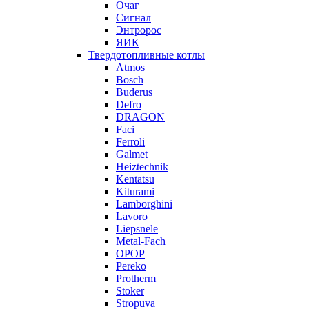
Очаг
Сигнал
Энтророс
ЯИК
Твердотопливные котлы
Atmos
Bosch
Buderus
Defro
DRAGON
Faci
Ferroli
Galmet
Heiztechnik
Kentatsu
Kiturami
Lamborghini
Lavoro
Liepsnele
Metal-Fach
OPOP
Pereko
Protherm
Stoker
Stropuva