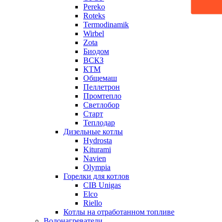
Pereko
Roteks
Termodinamik
Wirbel
Zota
Биодом
ВСКЗ
КТМ
Общемаш
Пеллетрон
Промтепло
Светлобор
Старт
Теплодар
Дизельные котлы
Hydrosta
Kiturami
Navien
Olympia
Горелки для котлов
CIB Unigas
Elco
Riello
Котлы на отработанном топливе
Водонагреватели