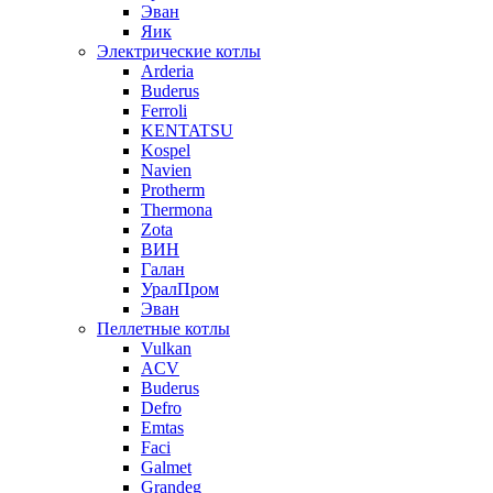
Эван
Яик
Электрические котлы
Arderia
Buderus
Ferroli
KENTATSU
Kospel
Navien
Protherm
Thermona
Zota
ВИН
Галан
УралПром
Эван
Пеллетные котлы
Vulkan
ACV
Buderus
Defro
Emtas
Faci
Galmet
Grandeg