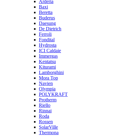
Arderia
Baxi
Beretta
Buderus
Daesung
De Dietrich
Ferroli
Fondital
Hydrosta
ICI Caldaie
Immergas
Kentatsu
Kiturami
Lamborghini
Mora Top
Navien
Olympia
POLYKRAFT
Protherm
Riello
Rinnai
Roda
Rossen
SolarVille
Thermona