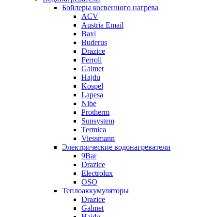
Бойлеры косвенного нагрева
ACV
Austria Email
Baxi
Buderus
Drazice
Ferroli
Galmet
Hajdu
Kospel
Lapesa
Nibe
Protherm
Sunsystem
Termica
Viessmann
Электрические водонагреватели
9Bar
Drazice
Electrolux
OSO
Теплоаккумуляторы
Drazice
Galmet
Hajdu