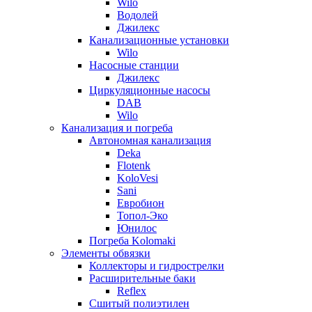
Wilo
Водолей
Джилекс
Канализационные установки
Wilo
Насосные станции
Джилекс
Циркуляционные насосы
DAB
Wilo
Канализация и погреба
Автономная канализация
Deka
Flotenk
KoloVesi
Sani
Евробион
Топол-Эко
Юнилос
Погреба Kolomaki
Элементы обвязки
Коллекторы и гидрострелки
Расширительные баки
Reflex
Сшитый полиэтилен