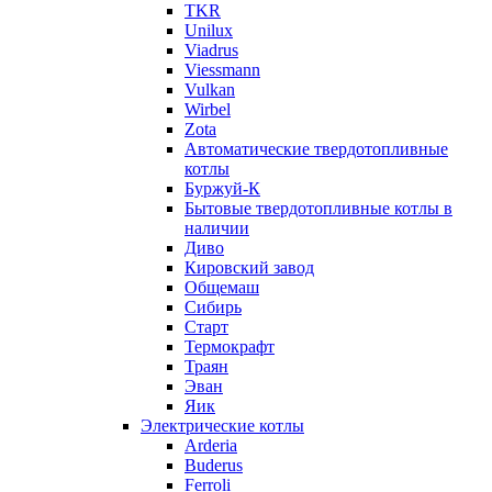
TKR
Unilux
Viadrus
Viessmann
Vulkan
Wirbel
Zota
Автоматические твердотопливные
котлы
Буржуй-К
Бытовые твердотопливные котлы в
наличии
Диво
Кировский завод
Общемаш
Сибирь
Старт
Термокрафт
Траян
Эван
Яик
Электрические котлы
Arderia
Buderus
Ferroli