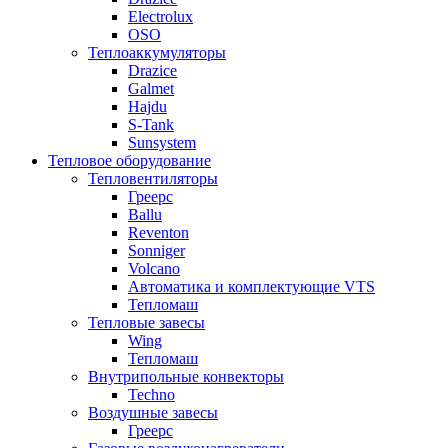
Electrolux
OSO
Теплоаккумуляторы
Drazice
Galmet
Hajdu
S-Tank
Sunsystem
Тепловое оборудование
Тепловентиляторы
Греерс
Ballu
Reventon
Sonniger
Volcano
Автоматика и комплектующие VTS
Тепломаш
Тепловые завесы
Wing
Тепломаш
Внутрипольные конвекторы
Techno
Воздушные завесы
Греерс