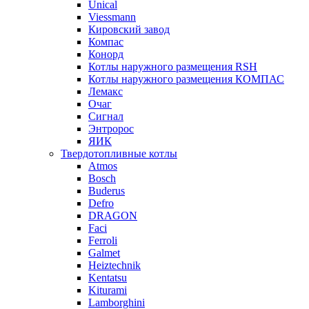
Unical
Viessmann
Кировский завод
Компас
Конорд
Котлы наружного размещения RSH
Котлы наружного размещения КОМПАС
Лемакс
Очаг
Сигнал
Энтророс
ЯИК
Твердотопливные котлы
Atmos
Bosch
Buderus
Defro
DRAGON
Faci
Ferroli
Galmet
Heiztechnik
Kentatsu
Kiturami
Lamborghini