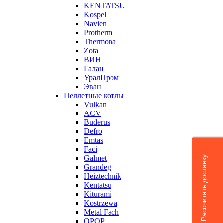
KENTATSU
Kospel
Navien
Protherm
Thermona
Zota
ВИН
Галан
УралПром
Эван
Пеллетные котлы
Vulkan
ACV
Buderus
Defro
Emtas
Faci
Galmet
Рассчитать доставку
Grandeg
Heiztechnik
Kentatsu
Kiturami
Kostrzewa
Metal Fach
OPOP