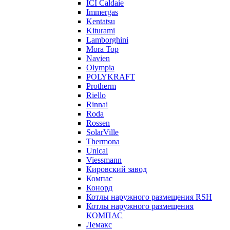
ICI Caldaie
Immergas
Kentatsu
Kiturami
Lamborghini
Mora Top
Navien
Olympia
POLYKRAFT
Protherm
Riello
Rinnai
Roda
Rossen
SolarVille
Thermona
Unical
Viessmann
Кировский завод
Компас
Конорд
Котлы наружного размещения RSH
Котлы наружного размещения
КОМПАС
Лемакс