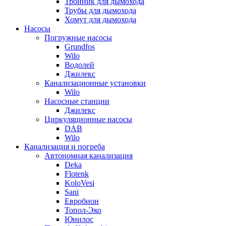
Тройник для дымохода
Трубы для дымохода
Хомут для дымохода
Насосы
Погружные насосы
Grundfos
Wilo
Водолей
Джилекс
Канализационные установки
Wilo
Насосные станции
Джилекс
Циркуляционные насосы
DAB
Wilo
Канализация и погреба
Автономная канализация
Deka
Flotenk
KoloVesi
Sani
Евробион
Топол-Эко
Юнилос