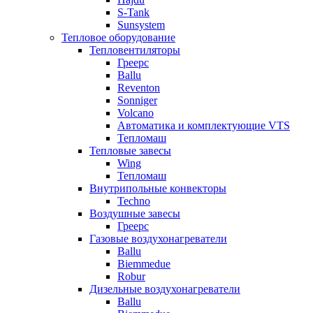
S-Tank
Sunsystem
Тепловое оборудование
Тепловентиляторы
Греерс
Ballu
Reventon
Sonniger
Volcano
Автоматика и комплектующие VTS
Тепломаш
Тепловые завесы
Wing
Тепломаш
Внутрипольные конвекторы
Techno
Воздушные завесы
Греерс
Газовые воздухонагреватели
Ballu
Biemmedue
Robur
Дизельные воздухонагреватели
Ballu