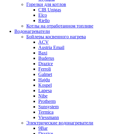
Горелки для котлов
CIB Unigas
Elco
Riello
Котлы на отработанном топливе
Водонагреватели
Бойлеры косвенного нагрева
ACV
Austria Email
Baxi
Buderus
Drazice
Ferroli
Galmet
Hajdu
Kospel
Lapesa
Nibe
Protherm
Sunsystem
Termica
Viessmann
Электрические водонагреватели
9Bar
Drazice