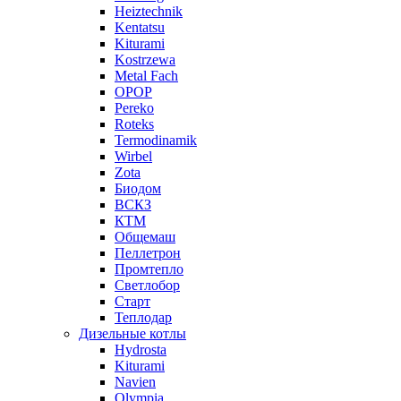
Heiztechnik
Kentatsu
Kiturami
Kostrzewa
Metal Fach
OPOP
Pereko
Roteks
Termodinamik
Wirbel
Zota
Биодом
ВСКЗ
КТМ
Общемаш
Пеллетрон
Промтепло
Светлобор
Старт
Теплодар
Дизельные котлы
Hydrosta
Kiturami
Navien
Olympia