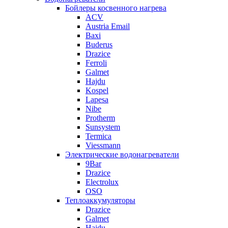
Бойлеры косвенного нагрева
ACV
Austria Email
Baxi
Buderus
Drazice
Ferroli
Galmet
Hajdu
Kospel
Lapesa
Nibe
Protherm
Sunsystem
Termica
Viessmann
Электрические водонагреватели
9Bar
Drazice
Electrolux
OSO
Теплоаккумуляторы
Drazice
Galmet
Hajdu