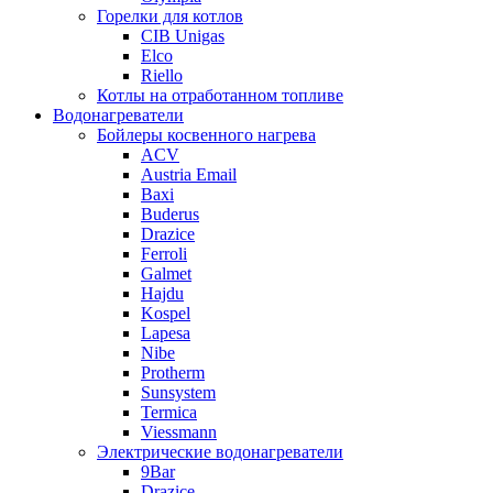
Горелки для котлов
CIB Unigas
Elco
Riello
Котлы на отработанном топливе
Водонагреватели
Бойлеры косвенного нагрева
ACV
Austria Email
Baxi
Buderus
Drazice
Ferroli
Galmet
Hajdu
Kospel
Lapesa
Nibe
Protherm
Sunsystem
Termica
Viessmann
Электрические водонагреватели
9Bar
Drazice