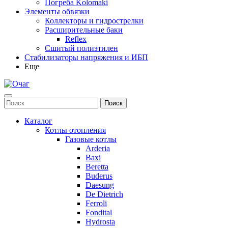
Погреба Kolomaki
Элементы обвязки
Коллекторы и гидрострелки
Расширительные баки
Reflex
Сшитый полиэтилен
Стабилизаторы напряжения и ИБП
Еще
Каталог
Котлы отопления
Газовые котлы
Arderia
Baxi
Beretta
Buderus
Daesung
De Dietrich
Ferroli
Fondital
Hydrosta