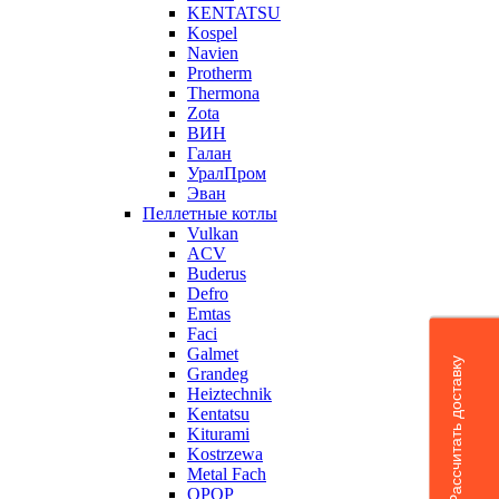
KENTATSU
Kospel
Navien
Protherm
Thermona
Zota
ВИН
Галан
УралПром
Эван
Пеллетные котлы
Vulkan
ACV
Buderus
Defro
Emtas
Faci
Galmet
Рассчитать доставку
Grandeg
Heiztechnik
Kentatsu
Kiturami
Kostrzewa
Metal Fach
OPOP