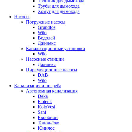
Тройник для дымохода
Трубы для дымохода
Хомут для дымохода
Насосы
Погружные насосы
Grundfos
Wilo
Водолей
Джилекс
Канализационные установки
Wilo
Насосные станции
Джилекс
Циркуляционные насосы
DAB
Wilo
Канализация и погреба
Автономная канализация
Deka
Flotenk
KoloVesi
Sani
Евробион
Топол-Эко
Юнилос