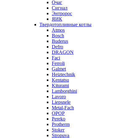
Очаг
Сигнал
Энтророс
ЯИК
Твердотопливные котлы
Atmos
Bosch
Buderus
Defro
DRAGON
Faci
Ferroli
Galmet
Heiztechnik
Kentatsu
Kiturami
Lamborghini
Lavoro
Liepsnele
Metal-Fach
OPOP
Pereko
Protherm
Stoker
Stropuva