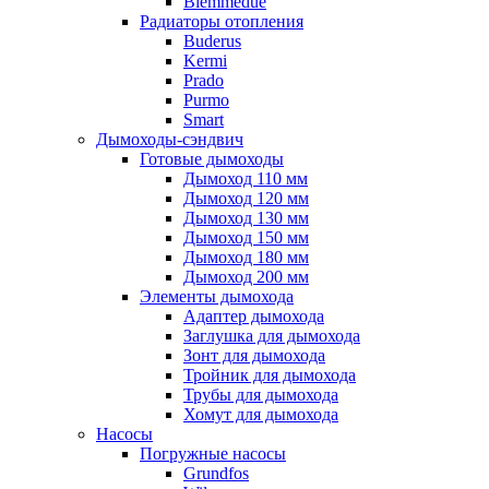
Biemmedue
Радиаторы отопления
Buderus
Kermi
Prado
Purmo
Smart
Дымоходы-сэндвич
Готовые дымоходы
Дымоход 110 мм
Дымоход 120 мм
Дымоход 130 мм
Дымоход 150 мм
Дымоход 180 мм
Дымоход 200 мм
Элементы дымохода
Адаптер дымохода
Заглушка для дымохода
Зонт для дымохода
Тройник для дымохода
Трубы для дымохода
Хомут для дымохода
Насосы
Погружные насосы
Grundfos