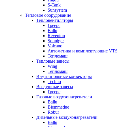
S-Tank
Sunsystem
Тепловое оборудование
Тепловентиляторы
Греерс
Ballu
Reventon
Sonniger
Volcano
Автоматика и комплектующие VTS
Тепломаш
Тепловые завесы
Wing
Тепломаш
Внутрипольные конвекторы
Techno
Воздушные завесы
Греерс
Газовые воздухонагреватели
Ballu
Biemmedue
Robur
Дизельные воздухонагреватели
Ballu