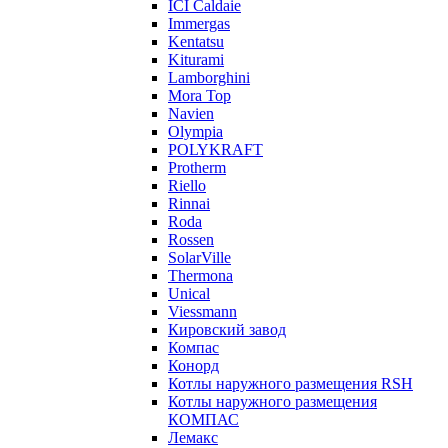
ICI Caldaie
Immergas
Kentatsu
Kiturami
Lamborghini
Mora Top
Navien
Olympia
POLYKRAFT
Protherm
Riello
Rinnai
Roda
Rossen
SolarVille
Thermona
Unical
Viessmann
Кировский завод
Компас
Конорд
Котлы наружного размещения RSH
Котлы наружного размещения
КОМПАС
Лемакс