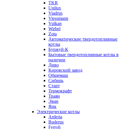
TKR
Unilux
Viadrus
Viessmann
Vulkan
Wirbel
Zota
Автоматические твердотопливные
котлы
Буржуй-К
Бытовые твердотопливные котлы в
наличии
Диво
Кировский завод
Общемаш
Сибирь
Старт
Термокрафт
Траян
Эван
Яик
Электрические котлы
Arderia
Buderus
Ferroli