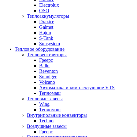
Electrolux
OSO
Теплоаккумуляторы
Drazice
Galmet
Hajdu
S-Tank
Sunsystem
Тепловое оборудование
Тепловентиляторы
Греерс
Ballu
Reventon
Sonniger
Volcano
Автоматика и комплектующие VTS
Тепломаш
Тепловые завесы
Wing
Тепломаш
Внутрипольные конвекторы
Techno
Воздушные завесы
Греерс