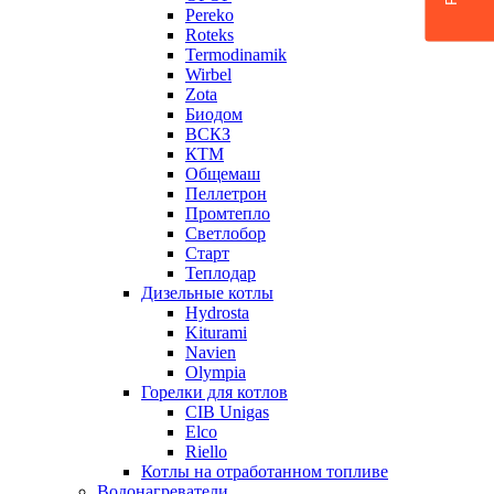
Pereko
Roteks
Termodinamik
Wirbel
Zota
Биодом
ВСКЗ
КТМ
Общемаш
Пеллетрон
Промтепло
Светлобор
Старт
Теплодар
Дизельные котлы
Hydrosta
Kiturami
Navien
Olympia
Горелки для котлов
CIB Unigas
Elco
Riello
Котлы на отработанном топливе
Водонагреватели