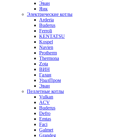
Эван
Яик
Электрические котлы
Arderia
Buderus
Ferroli
KENTATSU
Kospel
Navien
Protherm
Thermona
Zota
ВИН
Галан
УралПром
Эван
Пеллетные котлы
Vulkan
ACV
Buderus
Defro
Emtas
Faci
Galmet
Grandeg