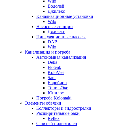
Wilo
Водолей
Джилекс
Канализационные установки
Wilo
Насосные станции
Джилекс
Циркуляционные насосы
DAB
Wilo
Канализация и погреба
Автономная канализация
Deka
Flotenk
KoloVesi
Sani
Евробион
Топол-Эко
Юнилос
Погреба Kolomaki
Элементы обвязки
Коллекторы и гидрострелки
Расширительные баки
Reflex
Сшитый полиэтилен