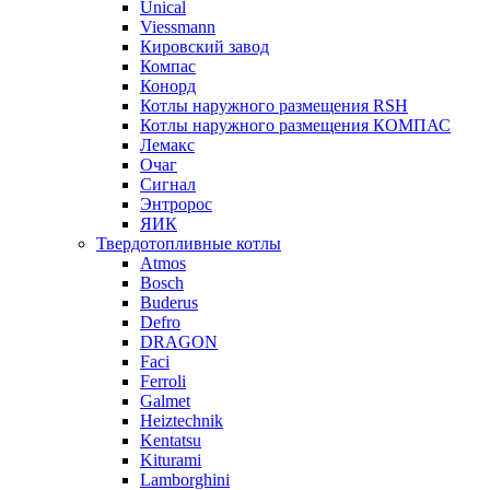
Unical
Viessmann
Кировский завод
Компас
Конорд
Котлы наружного размещения RSH
Котлы наружного размещения КОМПАС
Лемакс
Очаг
Сигнал
Энтророс
ЯИК
Твердотопливные котлы
Atmos
Bosch
Buderus
Defro
DRAGON
Faci
Ferroli
Galmet
Heiztechnik
Kentatsu
Kiturami
Lamborghini