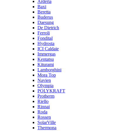
Arderia
Baxi
Beretta
Buderus
Daesung
De Dietrich
Ferroli
Fondital
Hydrosta
ICI Caldaie
Immergas
Kentatsu
Kiturami
Lamborghini
Mora Top
Navien
Olympia
POLYKRAFT
Protherm
Riello
Rinnai
Roda
Rossen
SolarVille
Thermona