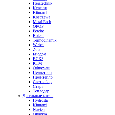
Heiztechnik
Kentatsu
Kiturami
Kostrzewa
Metal Fach
OPOP
Pereko
Roteks
Termodinamik
Wirbel
Zota
Биодом
ВСКЗ
КТМ
Общемаш
Пеллетрон
Промтепло
Светлобор
Старт
Теплодар
Дизельные котлы
Hydrosta
Kiturami
Navien
Olympia