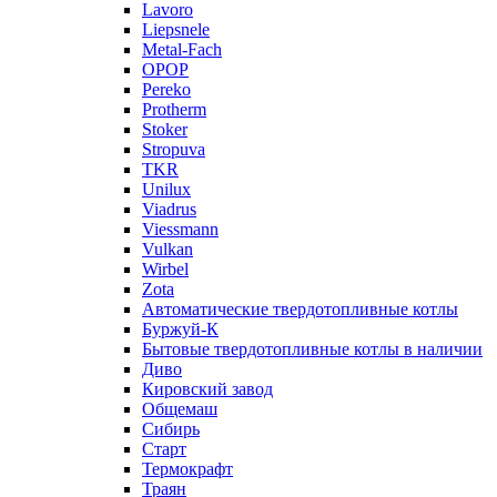
Lavoro
Liepsnele
Metal-Fach
OPOP
Pereko
Protherm
Stoker
Stropuva
TKR
Unilux
Viadrus
Viessmann
Vulkan
Wirbel
Zota
Автоматические твердотопливные котлы
Буржуй-К
Бытовые твердотопливные котлы в наличии
Диво
Кировский завод
Общемаш
Сибирь
Старт
Термокрафт
Траян