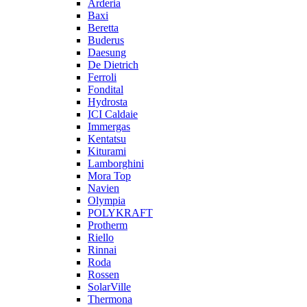
Arderia
Baxi
Beretta
Buderus
Daesung
De Dietrich
Ferroli
Fondital
Hydrosta
ICI Caldaie
Immergas
Kentatsu
Kiturami
Lamborghini
Mora Top
Navien
Olympia
POLYKRAFT
Protherm
Riello
Rinnai
Roda
Rossen
SolarVille
Thermona