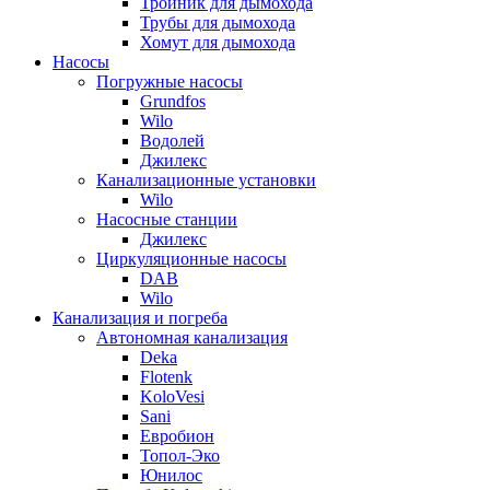
Тройник для дымохода
Трубы для дымохода
Хомут для дымохода
Насосы
Погружные насосы
Grundfos
Wilo
Водолей
Джилекс
Канализационные установки
Wilo
Насосные станции
Джилекс
Циркуляционные насосы
DAB
Wilo
Канализация и погреба
Автономная канализация
Deka
Flotenk
KoloVesi
Sani
Евробион
Топол-Эко
Юнилос