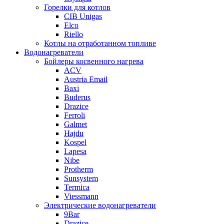
Горелки для котлов
CIB Unigas
Elco
Riello
Котлы на отработанном топливе
Водонагреватели
Бойлеры косвенного нагрева
ACV
Austria Email
Baxi
Buderus
Drazice
Ferroli
Galmet
Hajdu
Kospel
Lapesa
Nibe
Protherm
Sunsystem
Termica
Viessmann
Электрические водонагреватели
9Bar
Drazice