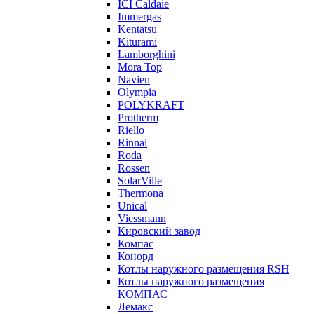
ICI Caldaie
Immergas
Kentatsu
Kiturami
Lamborghini
Mora Top
Navien
Olympia
POLYKRAFT
Protherm
Riello
Rinnai
Roda
Rossen
SolarVille
Thermona
Unical
Viessmann
Кировский завод
Компас
Конорд
Котлы наружного размещения RSH
Котлы наружного размещения
КОМПАС
Лемакс