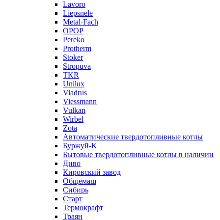
Lavoro
Liepsnele
Metal-Fach
OPOP
Pereko
Protherm
Stoker
Stropuva
TKR
Unilux
Viadrus
Viessmann
Vulkan
Wirbel
Zota
Автоматические твердотопливные котлы
Буржуй-К
Бытовые твердотопливные котлы в наличии
Диво
Кировский завод
Общемаш
Сибирь
Старт
Термокрафт
Траян