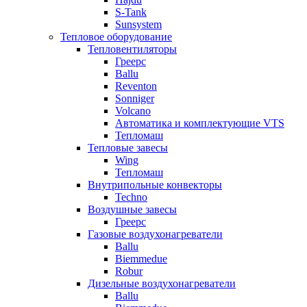
S-Tank
Sunsystem
Тепловое оборудование
Тепловентиляторы
Греерс
Ballu
Reventon
Sonniger
Volcano
Автоматика и комплектующие VTS
Тепломаш
Тепловые завесы
Wing
Тепломаш
Внутрипольные конвекторы
Techno
Воздушные завесы
Греерс
Газовые воздухонагреватели
Ballu
Biemmedue
Robur
Дизельные воздухонагреватели
Ballu