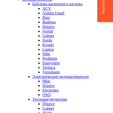
Бойлеры косвенного нагрева
ACV
Austria Email
Baxi
Buderus
Drazice
Ferroli
Galmet
Hajdu
Kospel
Lapesa
Nibe
Protherm
Sunsystem
Termica
Viessmann
Электрические водонагреватели
9Bar
Drazice
Electrolux
OSO
Теплоаккумуляторы
Drazice
Galmet
Hajdu