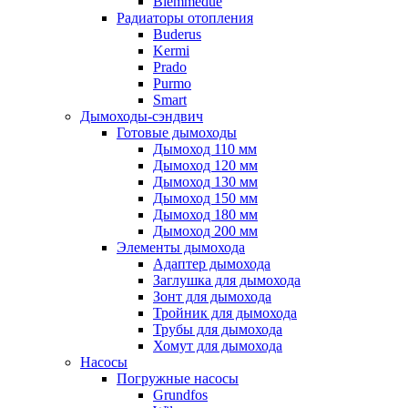
Biemmedue
Радиаторы отопления
Buderus
Kermi
Prado
Purmo
Smart
Дымоходы-сэндвич
Готовые дымоходы
Дымоход 110 мм
Дымоход 120 мм
Дымоход 130 мм
Дымоход 150 мм
Дымоход 180 мм
Дымоход 200 мм
Элементы дымохода
Адаптер дымохода
Заглушка для дымохода
Зонт для дымохода
Тройник для дымохода
Трубы для дымохода
Хомут для дымохода
Насосы
Погружные насосы
Grundfos