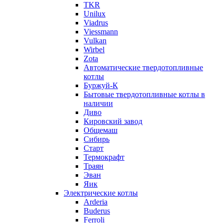
TKR
Unilux
Viadrus
Viessmann
Vulkan
Wirbel
Zota
Автоматические твердотопливные
котлы
Буржуй-К
Бытовые твердотопливные котлы в
наличии
Диво
Кировский завод
Общемаш
Сибирь
Старт
Термокрафт
Траян
Эван
Яик
Электрические котлы
Arderia
Buderus
Ferroli