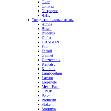
Очаг
Сигнал
Энтророс
ЯИК
Твердотопливные котлы
Atmos
Bosch
Buderus
Defro
DRAGON
Faci
Ferroli
Galmet
Heiztechnik
Kentatsu
Kiturami
Lamborghini
Lavoro
Liepsnele
Metal-Fach
OPOP
Pereko
Protherm
Stoker
Stropuva