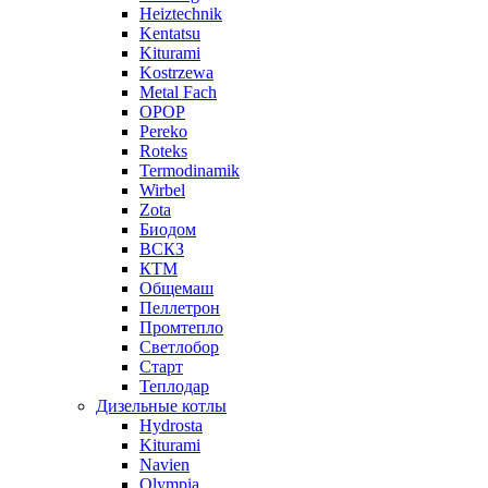
Heiztechnik
Kentatsu
Kiturami
Kostrzewa
Metal Fach
OPOP
Pereko
Roteks
Termodinamik
Wirbel
Zota
Биодом
ВСКЗ
КТМ
Общемаш
Пеллетрон
Промтепло
Светлобор
Старт
Теплодар
Дизельные котлы
Hydrosta
Kiturami
Navien
Olympia