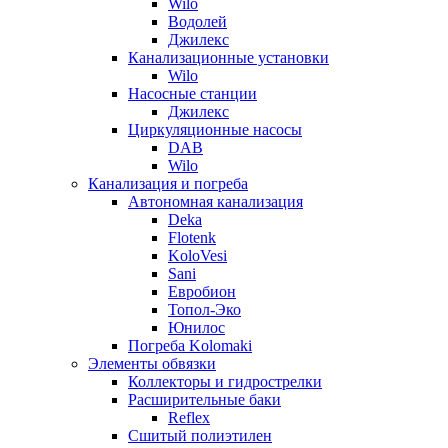
Wilo
Водолей
Джилекс
Канализационные установки
Wilo
Насосные станции
Джилекс
Циркуляционные насосы
DAB
Wilo
Канализация и погреба
Автономная канализация
Deka
Flotenk
KoloVesi
Sani
Евробион
Топол-Эко
Юнилос
Погреба Kolomaki
Элементы обвязки
Коллекторы и гидрострелки
Расширительные баки
Reflex
Сшитый полиэтилен