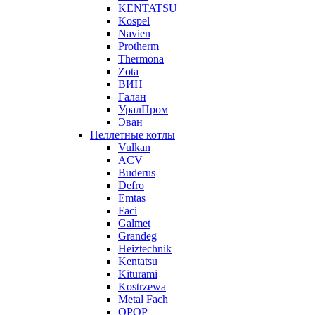
KENTATSU
Kospel
Navien
Protherm
Thermona
Zota
ВИН
Галан
УралПром
Эван
Пеллетные котлы
Vulkan
ACV
Buderus
Defro
Emtas
Faci
Galmet
Grandeg
Heiztechnik
Kentatsu
Kiturami
Kostrzewa
Metal Fach
OPOP