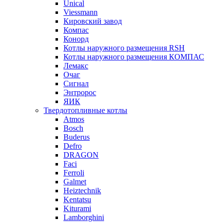
Unical
Viessmann
Кировский завод
Компас
Конорд
Котлы наружного размещения RSH
Котлы наружного размещения КОМПАС
Лемакс
Очаг
Сигнал
Энтророс
ЯИК
Твердотопливные котлы
Atmos
Bosch
Buderus
Defro
DRAGON
Faci
Ferroli
Galmet
Heiztechnik
Kentatsu
Kiturami
Lamborghini