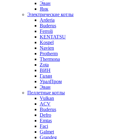
Эван
Яик
Электрические котлы
Arderia
Buderus
Ferroli
KENTATSU
Kospel
Navien
Protherm
Thermona
Zota
ВИН
Галан
УралПром
Эван
Пеллетные котлы
Vulkan
ACV
Buderus
Defro
Emtas
Faci
Galmet
Grandeg