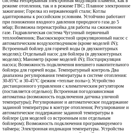
система Непрерывная электронная модуляция пламени, как в
режиме отопления, так и в режиме ГВС; Плавное электронное
зажигание; Горелка из нержавеющей стали; Котлы
адаптированы к российским условиям. Устойчиво работают
при понижении входного давления природного газа до 5
мбар; Возможна перенастройка для работы на сжиженном
газе. Гидравлическая система Чугунный первичный
теплообменник; Высокоскоростной циркуляционный насос с
автоматическим воздухоотводчиком (кроме моделей iN);
Встроенный бойлер для горячей воды (в двухконтурных
моделях); Отдельный насос для бойлера (в двухконтурных
моделях); Манометр (кроме моделей iN); Постциркуляция
насоса; Возможность подключения внешнего накопительного
бойлера для горячей воды. Температурный контроль Два
диапазона регулирования температуры в системе отопления:
30-85°С и 30-45°С (режим «теплые полы»); Устройство
дистанционного управления с климатическим регулятором
(поставляется отдельно); Встроенная погодозависимая
автоматика (возможность подключения датчика уличной
температуры); Регулирование и автоматическое поддержание
заданной температуры в контуре отопления; Регулирование и
автоматическое поддержание заданной температуры в
бойлере (для моделей со встроенным или отдельным
бойлером); Возможность подключения программируемого
таймера; Электронная индикация температуры. Устройства