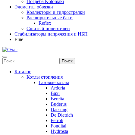
Погреба Kolomaki
Элементы обвязки
Коллекторы и гидрострелки
Расширительные баки
Reflex
Сшитый полиэтилен
Стабилизаторы напряжения и ИБП
Еще
Каталог
Котлы отопления
Газовые котлы
Arderia
Baxi
Beretta
Buderus
Daesung
De Dietrich
Ferroli
Fondital
Hydrosta