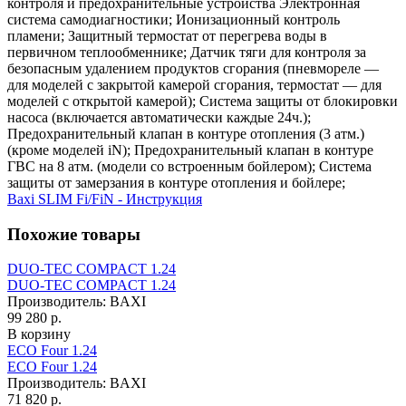
контроля и предохранительные устройства Электронная
система самодиагностики; Ионизационный контроль
пламени; Защитный термостат от перегрева воды в
первичном теплообменнике; Датчик тяги для контроля за
безопасным удалением продуктов сгорания (пневмореле —
для моделей с закрытой камерой сгорания, термостат — для
моделей с открытой камерой); Система защиты от блокировки
насоса (включается автоматически каждые 24ч.);
Предохранительный клапан в контуре отопления (3 атм.)
(кроме моделей iN); Предохранительный клапан в контуре
ГВС на 8 атм. (модели со встроенным бойлером); Система
защиты от замерзания в контуре отопления и бойлере;
Baxi SLIM Fi/FiN - Инструкция
Похожие товары
DUO-TEC COMPACT 1.24
DUO-TEC COMPACT 1.24
Производитель:
BAXI
99 280 р.
В корзину
ECO Four 1.24
ECO Four 1.24
Производитель:
BAXI
71 820 р.