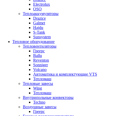
Electrolux
OSO
Теплоаккумуляторы
Drazice
Galmet
Hajdu
S-Tank
Sunsystem
Тепловое оборудование
Тепловентиляторы
Греерс
Ballu
Reventon
Sonniger
Volcano
Автоматика и комплектующие VTS
Тепломаш
Тепловые завесы
Wing
Тепломаш
Внутрипольные конвекторы
Techno
Воздушные завесы
Греерс