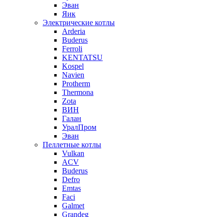
Эван
Яик
Электрические котлы
Arderia
Buderus
Ferroli
KENTATSU
Kospel
Navien
Protherm
Thermona
Zota
ВИН
Галан
УралПром
Эван
Пеллетные котлы
Vulkan
ACV
Buderus
Defro
Emtas
Faci
Galmet
Grandeg