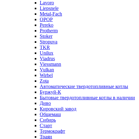
Lavoro
Liepsnele
Metal-Fach
OPOP
Pereko
Protherm
Stoker
Stropuva
TKR
Unilux
Viadrus
Viessmann
Vulkan
Wirbel
Zota
Автоматические твердотопливные котлы
Буржуй-К
Бытовые твердотопливные котлы в наличии
Диво
Кировский завод
Общемаш
Сибирь
Старт
Термокрафт
Траян