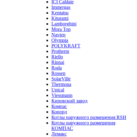
ICI Caldaie
Immergas
Kentatsu
Kiturami
Lamborghini
Mora Top
Navien
Olympia
POLYKRAFT
Protherm
Riello
Rinnai
Roda
Rossen
SolarVille
Thermona
Unical
Viessmann
Кировский завод
Компас
Конорд
Котлы наружного размещения RSH
Котлы наружного размещения
КОМПАС
Лемакс