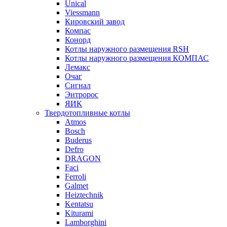
Unical
Viessmann
Кировский завод
Компас
Конорд
Котлы наружного размещения RSH
Котлы наружного размещения КОМПАС
Лемакс
Очаг
Сигнал
Энтророс
ЯИК
Твердотопливные котлы
Atmos
Bosch
Buderus
Defro
DRAGON
Faci
Ferroli
Galmet
Heiztechnik
Kentatsu
Kiturami
Lamborghini