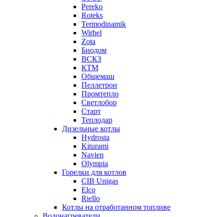
Pereko
Roteks
Termodinamik
Wirbel
Zota
Биодом
ВСКЗ
КТМ
Общемаш
Пеллетрон
Промтепло
Светлобор
Старт
Теплодар
Дизельные котлы
Hydrosta
Kiturami
Navien
Olympia
Горелки для котлов
CIB Unigas
Elco
Riello
Котлы на отработанном топливе
Водонагреватели