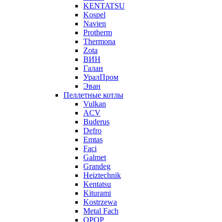
KENTATSU
Kospel
Navien
Protherm
Thermona
Zota
ВИН
Галан
УралПром
Эван
Пеллетные котлы
Vulkan
ACV
Buderus
Defro
Emtas
Faci
Galmet
Grandeg
Heiztechnik
Kentatsu
Kiturami
Kostrzewa
Metal Fach
OPOP