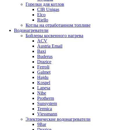
Горелки для котлов
CIB Unigas
Elco
Riello
Котлы на отработанном топливе
Водонагреватели
Бойлеры косвенного нагрева
ACV
Austria Email
Baxi
Buderus
Drazice
Ferroli
Galmet
Hajdu
Kospel
Lapesa
Nibe
Protherm
Sunsystem
Termica
Viessmann
Электрические водонагреватели
9Bar
Drazice