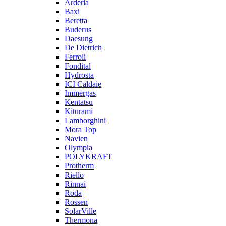
Arderia
Baxi
Beretta
Buderus
Daesung
De Dietrich
Ferroli
Fondital
Hydrosta
ICI Caldaie
Immergas
Kentatsu
Kiturami
Lamborghini
Mora Top
Navien
Olympia
POLYKRAFT
Protherm
Riello
Rinnai
Roda
Rossen
SolarVille
Thermona