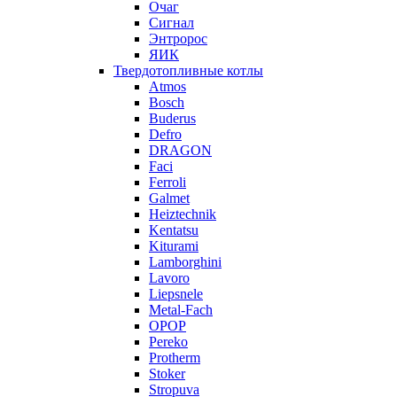
Очаг
Сигнал
Энтророс
ЯИК
Твердотопливные котлы
Atmos
Bosch
Buderus
Defro
DRAGON
Faci
Ferroli
Galmet
Heiztechnik
Kentatsu
Kiturami
Lamborghini
Lavoro
Liepsnele
Metal-Fach
OPOP
Pereko
Protherm
Stoker
Stropuva