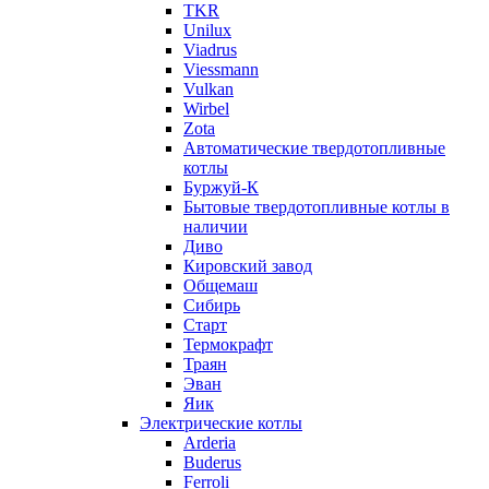
TKR
Unilux
Viadrus
Viessmann
Vulkan
Wirbel
Zota
Автоматические твердотопливные
котлы
Буржуй-К
Бытовые твердотопливные котлы в
наличии
Диво
Кировский завод
Общемаш
Сибирь
Старт
Термокрафт
Траян
Эван
Яик
Электрические котлы
Arderia
Buderus
Ferroli