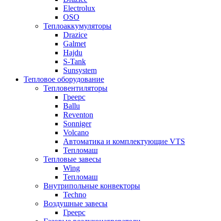
Electrolux
OSO
Теплоаккумуляторы
Drazice
Galmet
Hajdu
S-Tank
Sunsystem
Тепловое оборудование
Тепловентиляторы
Греерс
Ballu
Reventon
Sonniger
Volcano
Автоматика и комплектующие VTS
Тепломаш
Тепловые завесы
Wing
Тепломаш
Внутрипольные конвекторы
Techno
Воздушные завесы
Греерс