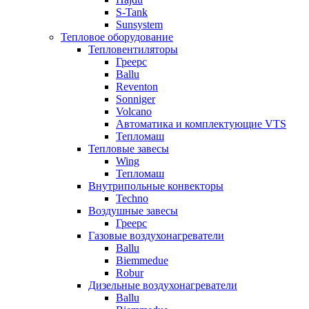
S-Tank
Sunsystem
Тепловое оборудование
Тепловентиляторы
Греерс
Ballu
Reventon
Sonniger
Volcano
Автоматика и комплектующие VTS
Тепломаш
Тепловые завесы
Wing
Тепломаш
Внутрипольные конвекторы
Techno
Воздушные завесы
Греерс
Газовые воздухонагреватели
Ballu
Biemmedue
Robur
Дизельные воздухонагреватели
Ballu