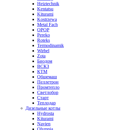
Heiztechnik
Kentatsu
Kiturami
Kostrzewa
Metal Fach
OPOP
Pereko
Roteks
Termodinamik
Wirbel
Zota
Биодом
ВСКЗ
КТМ
Общемаш
Пеллетрон
Промтепло
Светлобор
Старт
Теплодар
Дизельные котлы
Hydrosta
Kiturami
Navien
Olympia