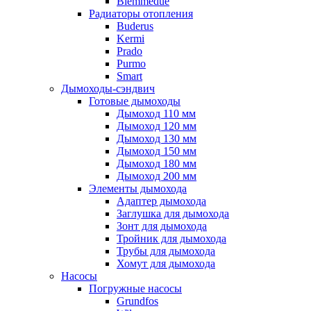
Biemmedue
Радиаторы отопления
Buderus
Kermi
Prado
Purmo
Smart
Дымоходы-сэндвич
Готовые дымоходы
Дымоход 110 мм
Дымоход 120 мм
Дымоход 130 мм
Дымоход 150 мм
Дымоход 180 мм
Дымоход 200 мм
Элементы дымохода
Адаптер дымохода
Заглушка для дымохода
Зонт для дымохода
Тройник для дымохода
Трубы для дымохода
Хомут для дымохода
Насосы
Погружные насосы
Grundfos