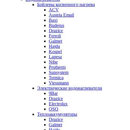
Бойлеры косвенного нагрева
ACV
Austria Email
Baxi
Buderus
Drazice
Ferroli
Galmet
Hajdu
Kospel
Lapesa
Nibe
Protherm
Sunsystem
Termica
Viessmann
Электрические водонагреватели
9Bar
Drazice
Electrolux
OSO
Теплоаккумуляторы
Drazice
Galmet
Hajdu