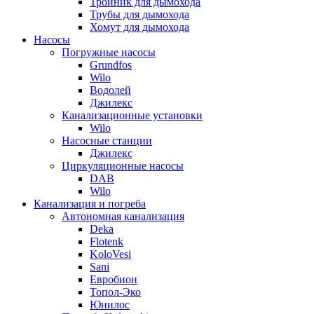
Тройник для дымохода
Трубы для дымохода
Хомут для дымохода
Насосы
Погружные насосы
Grundfos
Wilo
Водолей
Джилекс
Канализационные установки
Wilo
Насосные станции
Джилекс
Циркуляционные насосы
DAB
Wilo
Канализация и погреба
Автономная канализация
Deka
Flotenk
KoloVesi
Sani
Евробион
Топол-Эко
Юнилос