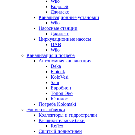
Wilo
Водолей
Джилекс
Канализационные установки
Wilo
Насосные станции
Джилекс
Циркуляционные насосы
DAB
Wilo
Канализация и погреба
Автономная канализация
Deka
Flotenk
KoloVesi
Sani
Евробион
Топол-Эко
Юнилос
Погреба Kolomaki
Элементы обвязки
Коллекторы и гидрострелки
Расширительные баки
Reflex
Сшитый полиэтилен