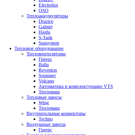
Electrolux
OSO
Теплоаккумуляторы
Drazice
Galmet
Hajdu
S-Tank
Sunsystem
Тепловое оборудование
Тепловентиляторы
Греерс
Ballu
Reventon
Sonniger
Volcano
Автоматика и комплектующие VTS
Тепломаш
Тепловые завесы
Wing
Тепломаш
Внутрипольные конвекторы
Techno
Воздушные завесы
Греерс