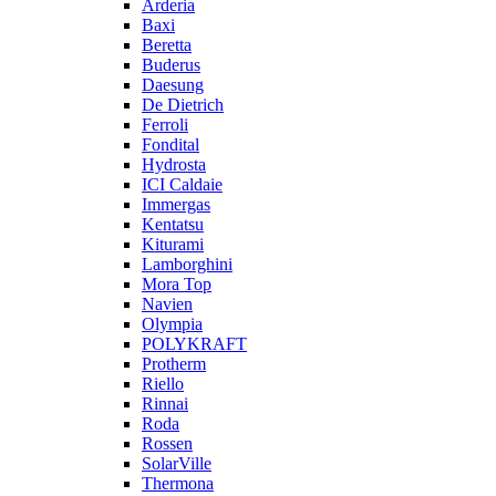
Arderia
Baxi
Beretta
Buderus
Daesung
De Dietrich
Ferroli
Fondital
Hydrosta
ICI Caldaie
Immergas
Kentatsu
Kiturami
Lamborghini
Mora Top
Navien
Olympia
POLYKRAFT
Protherm
Riello
Rinnai
Roda
Rossen
SolarVille
Thermona