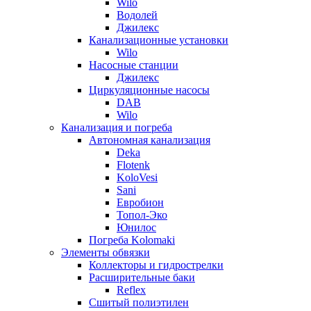
Wilo
Водолей
Джилекс
Канализационные установки
Wilo
Насосные станции
Джилекс
Циркуляционные насосы
DAB
Wilo
Канализация и погреба
Автономная канализация
Deka
Flotenk
KoloVesi
Sani
Евробион
Топол-Эко
Юнилос
Погреба Kolomaki
Элементы обвязки
Коллекторы и гидрострелки
Расширительные баки
Reflex
Сшитый полиэтилен