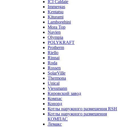
ICI Caldaie
Immergas
Kentatsu
Kiturami
Lamborghini
Mora Top
Navien
Olympia
POLYKRAFT
Protherm
Riello
Rinnai
Roda
Rossen
SolarVille
Thermona
Unical
Viessmann
Кировский завод
Компас
Конорд
Котлы наружного размещения RSH
Котлы наружного размещения
КОМПАС
Лемакс