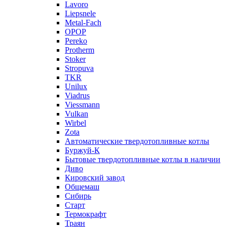
Lavoro
Liepsnele
Metal-Fach
OPOP
Pereko
Protherm
Stoker
Stropuva
TKR
Unilux
Viadrus
Viessmann
Vulkan
Wirbel
Zota
Автоматические твердотопливные котлы
Буржуй-К
Бытовые твердотопливные котлы в наличии
Диво
Кировский завод
Общемаш
Сибирь
Старт
Термокрафт
Траян