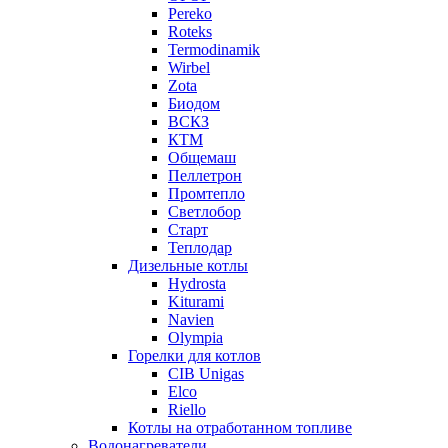
Pereko
Roteks
Termodinamik
Wirbel
Zota
Биодом
ВСКЗ
КТМ
Общемаш
Пеллетрон
Промтепло
Светлобор
Старт
Теплодар
Дизельные котлы
Hydrosta
Kiturami
Navien
Olympia
Горелки для котлов
CIB Unigas
Elco
Riello
Котлы на отработанном топливе
Водонагреватели