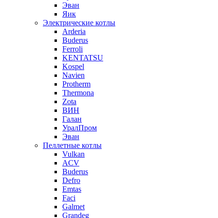
Эван
Яик
Электрические котлы
Arderia
Buderus
Ferroli
KENTATSU
Kospel
Navien
Protherm
Thermona
Zota
ВИН
Галан
УралПром
Эван
Пеллетные котлы
Vulkan
ACV
Buderus
Defro
Emtas
Faci
Galmet
Grandeg