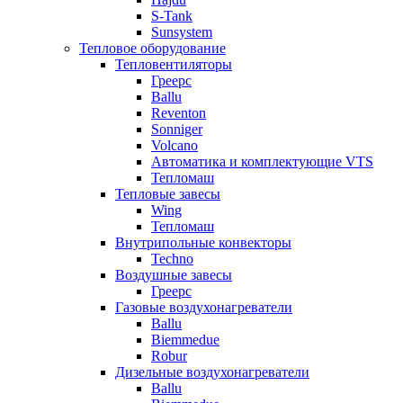
S-Tank
Sunsystem
Тепловое оборудование
Тепловентиляторы
Греерс
Ballu
Reventon
Sonniger
Volcano
Автоматика и комплектующие VTS
Тепломаш
Тепловые завесы
Wing
Тепломаш
Внутрипольные конвекторы
Techno
Воздушные завесы
Греерс
Газовые воздухонагреватели
Ballu
Biemmedue
Robur
Дизельные воздухонагреватели
Ballu