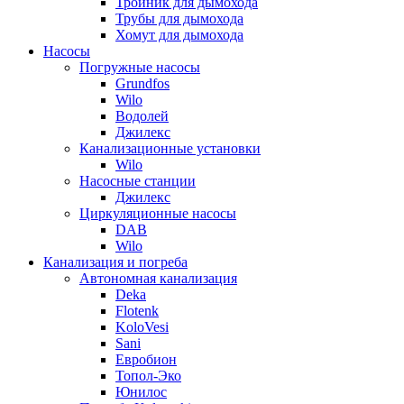
Тройник для дымохода
Трубы для дымохода
Хомут для дымохода
Насосы
Погружные насосы
Grundfos
Wilo
Водолей
Джилекс
Канализационные установки
Wilo
Насосные станции
Джилекс
Циркуляционные насосы
DAB
Wilo
Канализация и погреба
Автономная канализация
Deka
Flotenk
KoloVesi
Sani
Евробион
Топол-Эко
Юнилос