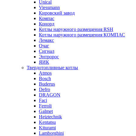
Unical
Viessmann
Кировский завод
Компас
Конорд
Котлы наружного размещения RSH
Котлы наружного размещения КОМПАС
Лемакс
Очаг
Сигнал
Энтророс
ЯИК
Твердотопливные котлы
Atmos
Bosch
Buderus
Defro
DRAGON
Faci
Ferroli
Galmet
Heiztechnik
Kentatsu
Kiturami
Lamborghini