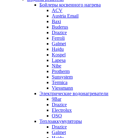
Бойлеры косвенного нагрева
ACV
Austria Email
Baxi
Buderus
Drazice
Ferroli
Galmet
Hajdu
Kospel
Lapesa
Nibe
Protherm
Sunsystem
Termica
Viessmann
Электрические водонагреватели
9Bar
Drazice
Electrolux
OSO
Теплоаккумуляторы
Drazice
Galmet
Hajdu