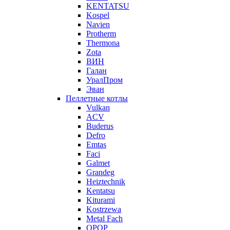
KENTATSU
Kospel
Navien
Protherm
Thermona
Zota
ВИН
Галан
УралПром
Эван
Пеллетные котлы
Vulkan
ACV
Buderus
Defro
Emtas
Faci
Galmet
Grandeg
Heiztechnik
Kentatsu
Kiturami
Kostrzewa
Metal Fach
OPOP