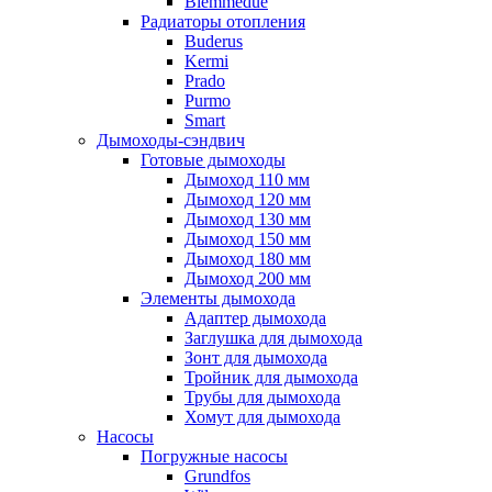
Biemmedue
Радиаторы отопления
Buderus
Kermi
Prado
Purmo
Smart
Дымоходы-сэндвич
Готовые дымоходы
Дымоход 110 мм
Дымоход 120 мм
Дымоход 130 мм
Дымоход 150 мм
Дымоход 180 мм
Дымоход 200 мм
Элементы дымохода
Адаптер дымохода
Заглушка для дымохода
Зонт для дымохода
Тройник для дымохода
Трубы для дымохода
Хомут для дымохода
Насосы
Погружные насосы
Grundfos