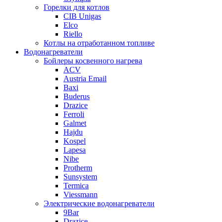
Горелки для котлов
CIB Unigas
Elco
Riello
Котлы на отработанном топливе
Водонагреватели
Бойлеры косвенного нагрева
ACV
Austria Email
Baxi
Buderus
Drazice
Ferroli
Galmet
Hajdu
Kospel
Lapesa
Nibe
Protherm
Sunsystem
Termica
Viessmann
Электрические водонагреватели
9Bar
Drazice