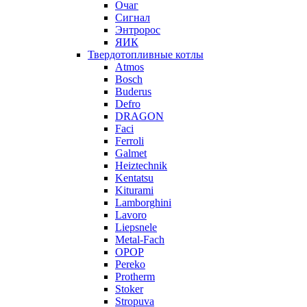
Очаг
Сигнал
Энтророс
ЯИК
Твердотопливные котлы
Atmos
Bosch
Buderus
Defro
DRAGON
Faci
Ferroli
Galmet
Heiztechnik
Kentatsu
Kiturami
Lamborghini
Lavoro
Liepsnele
Metal-Fach
OPOP
Pereko
Protherm
Stoker
Stropuva