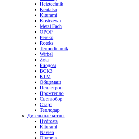
Heiztechnik
Kentatsu
Kiturami
Kostrzewa
Metal Fach
OPOP
Pereko
Roteks
Termodinamik
Wirbel
Zota
Биодом
ВСКЗ
КТМ
Общемаш
Пеллетрон
Промтепло
Светлобор
Старт
Теплодар
Дизельные котлы
Hydrosta
Kiturami
Navien
Olympia