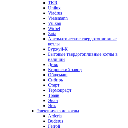
TKR
Unilux
Viadrus
Viessmann
Vulkan
Wirbel
Zota
Автоматические твердотопливные
котлы
Буржуй-К
Бытовые твердотопливные котлы в
наличии
Диво
Кировский завод
Общемаш
Сибирь
Старт
Термокрафт
Траян
Эван
Яик
Электрические котлы
Arderia
Buderus
Ferroli