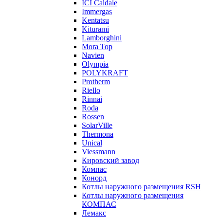
ICI Caldaie
Immergas
Kentatsu
Kiturami
Lamborghini
Mora Top
Navien
Olympia
POLYKRAFT
Protherm
Riello
Rinnai
Roda
Rossen
SolarVille
Thermona
Unical
Viessmann
Кировский завод
Компас
Конорд
Котлы наружного размещения RSH
Котлы наружного размещения
КОМПАС
Лемакс