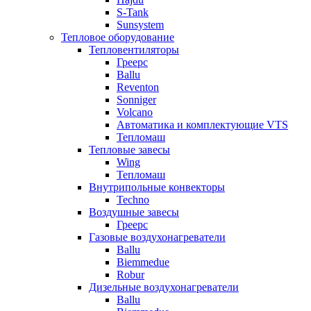
S-Tank
Sunsystem
Тепловое оборудование
Тепловентиляторы
Греерс
Ballu
Reventon
Sonniger
Volcano
Автоматика и комплектующие VTS
Тепломаш
Тепловые завесы
Wing
Тепломаш
Внутрипольные конвекторы
Techno
Воздушные завесы
Греерс
Газовые воздухонагреватели
Ballu
Biemmedue
Robur
Дизельные воздухонагреватели
Ballu