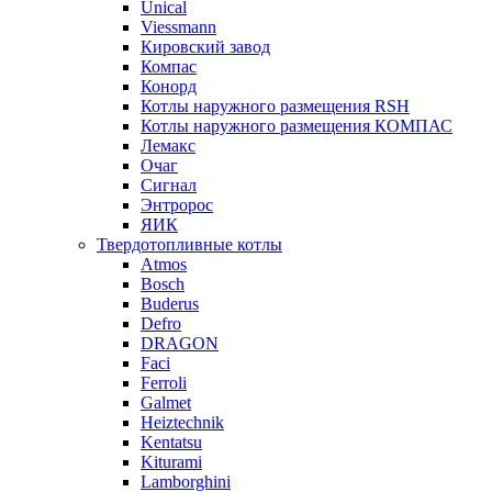
Unical
Viessmann
Кировский завод
Компас
Конорд
Котлы наружного размещения RSH
Котлы наружного размещения КОМПАС
Лемакс
Очаг
Сигнал
Энтророс
ЯИК
Твердотопливные котлы
Atmos
Bosch
Buderus
Defro
DRAGON
Faci
Ferroli
Galmet
Heiztechnik
Kentatsu
Kiturami
Lamborghini