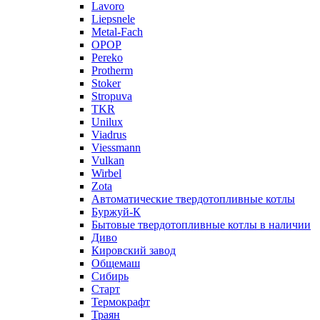
Lavoro
Liepsnele
Metal-Fach
OPOP
Pereko
Protherm
Stoker
Stropuva
TKR
Unilux
Viadrus
Viessmann
Vulkan
Wirbel
Zota
Автоматические твердотопливные котлы
Буржуй-К
Бытовые твердотопливные котлы в наличии
Диво
Кировский завод
Общемаш
Сибирь
Старт
Термокрафт
Траян