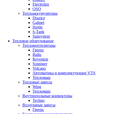
Electrolux
OSO
Теплоаккумуляторы
Drazice
Galmet
Hajdu
S-Tank
Sunsystem
Тепловое оборудование
Тепловентиляторы
Греерс
Ballu
Reventon
Sonniger
Volcano
Автоматика и комплектующие VTS
Тепломаш
Тепловые завесы
Wing
Тепломаш
Внутрипольные конвекторы
Techno
Воздушные завесы
Греерс