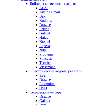
Бойлеры косвенного нагрева
ACV
Austria Email
Baxi
Buderus
Drazice
Ferroli
Galmet
Hajdu
Kospel
Lapesa
Nibe
Protherm
Sunsystem
Termica
Viessmann
Электрические водонагреватели
9Bar
Drazice
Electrolux
OSO
Теплоаккумуляторы
Drazice
Galmet
Hajdu