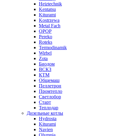
Heiztechnik
Kentatsu
Kiturami
Kostrzewa
Metal Fach
OPOP
Pereko
Roteks
Termodinamik
Wirbel
Zota
Биодом
ВСКЗ
КТМ
Общемаш
Пеллетрон
Промтепло
Светлобор
Старт
Теплодар
Дизельные котлы
Hydrosta
Kiturami
Navien
Olympia