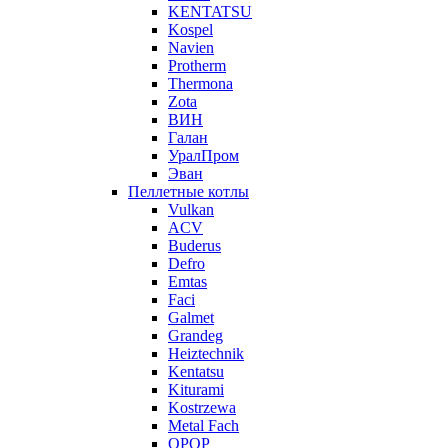
KENTATSU
Kospel
Navien
Protherm
Thermona
Zota
ВИН
Галан
УралПром
Эван
Пеллетные котлы
Vulkan
ACV
Buderus
Defro
Emtas
Faci
Galmet
Grandeg
Heiztechnik
Kentatsu
Kiturami
Kostrzewa
Metal Fach
OPOP