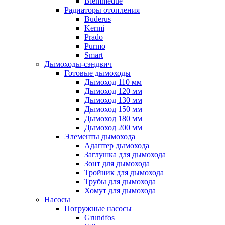
Biemmedue
Радиаторы отопления
Buderus
Kermi
Prado
Purmo
Smart
Дымоходы-сэндвич
Готовые дымоходы
Дымоход 110 мм
Дымоход 120 мм
Дымоход 130 мм
Дымоход 150 мм
Дымоход 180 мм
Дымоход 200 мм
Элементы дымохода
Адаптер дымохода
Заглушка для дымохода
Зонт для дымохода
Тройник для дымохода
Трубы для дымохода
Хомут для дымохода
Насосы
Погружные насосы
Grundfos