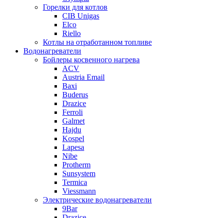
Горелки для котлов
CIB Unigas
Elco
Riello
Котлы на отработанном топливе
Водонагреватели
Бойлеры косвенного нагрева
ACV
Austria Email
Baxi
Buderus
Drazice
Ferroli
Galmet
Hajdu
Kospel
Lapesa
Nibe
Protherm
Sunsystem
Termica
Viessmann
Электрические водонагреватели
9Bar
Drazice