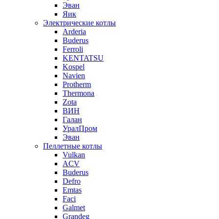
Эван
Яик
Электрические котлы
Arderia
Buderus
Ferroli
KENTATSU
Kospel
Navien
Protherm
Thermona
Zota
ВИН
Галан
УралПром
Эван
Пеллетные котлы
Vulkan
ACV
Buderus
Defro
Emtas
Faci
Galmet
Grandeg