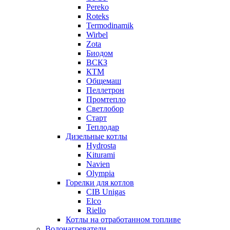
Pereko
Roteks
Termodinamik
Wirbel
Zota
Биодом
ВСКЗ
КТМ
Общемаш
Пеллетрон
Промтепло
Светлобор
Старт
Теплодар
Дизельные котлы
Hydrosta
Kiturami
Navien
Olympia
Горелки для котлов
CIB Unigas
Elco
Riello
Котлы на отработанном топливе
Водонагреватели