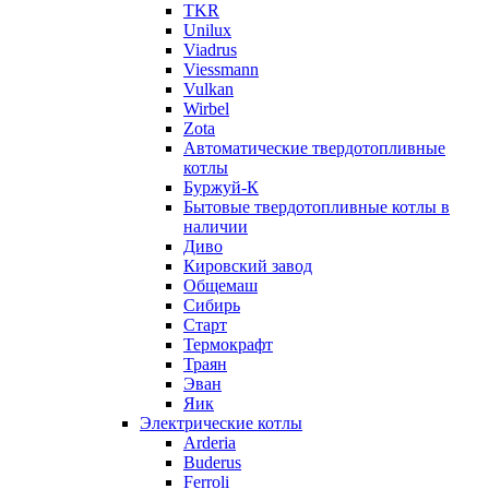
TKR
Unilux
Viadrus
Viessmann
Vulkan
Wirbel
Zota
Автоматические твердотопливные
котлы
Буржуй-К
Бытовые твердотопливные котлы в
наличии
Диво
Кировский завод
Общемаш
Сибирь
Старт
Термокрафт
Траян
Эван
Яик
Электрические котлы
Arderia
Buderus
Ferroli