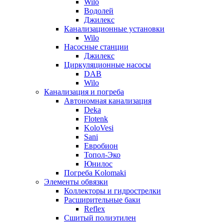
Wilo
Водолей
Джилекс
Канализационные установки
Wilo
Насосные станции
Джилекс
Циркуляционные насосы
DAB
Wilo
Канализация и погреба
Автономная канализация
Deka
Flotenk
KoloVesi
Sani
Евробион
Топол-Эко
Юнилос
Погреба Kolomaki
Элементы обвязки
Коллекторы и гидрострелки
Расширительные баки
Reflex
Сшитый полиэтилен