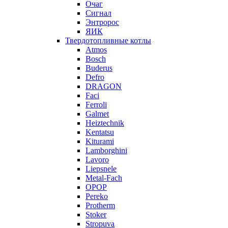
Очаг
Сигнал
Энтророс
ЯИК
Твердотопливные котлы
Atmos
Bosch
Buderus
Defro
DRAGON
Faci
Ferroli
Galmet
Heiztechnik
Kentatsu
Kiturami
Lamborghini
Lavoro
Liepsnele
Metal-Fach
OPOP
Pereko
Protherm
Stoker
Stropuva