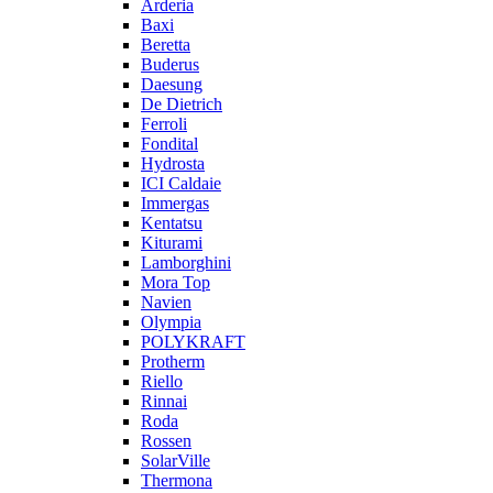
Arderia
Baxi
Beretta
Buderus
Daesung
De Dietrich
Ferroli
Fondital
Hydrosta
ICI Caldaie
Immergas
Kentatsu
Kiturami
Lamborghini
Mora Top
Navien
Olympia
POLYKRAFT
Protherm
Riello
Rinnai
Roda
Rossen
SolarVille
Thermona