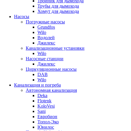
Тройник для дымохода
Трубы для дымохода
Хомут для дымохода
Насосы
Погружные насосы
Grundfos
Wilo
Водолей
Джилекс
Канализационные установки
Wilo
Насосные станции
Джилекс
Циркуляционные насосы
DAB
Wilo
Канализация и погреба
Автономная канализация
Deka
Flotenk
KoloVesi
Sani
Евробион
Топол-Эко
Юнилос