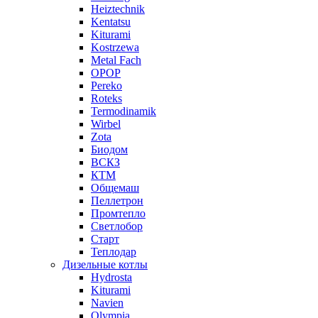
Heiztechnik
Kentatsu
Kiturami
Kostrzewa
Metal Fach
OPOP
Pereko
Roteks
Termodinamik
Wirbel
Zota
Биодом
ВСКЗ
КТМ
Общемаш
Пеллетрон
Промтепло
Светлобор
Старт
Теплодар
Дизельные котлы
Hydrosta
Kiturami
Navien
Olympia