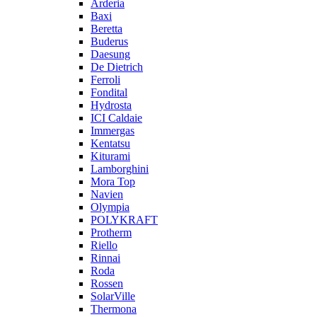
Arderia
Baxi
Beretta
Buderus
Daesung
De Dietrich
Ferroli
Fondital
Hydrosta
ICI Caldaie
Immergas
Kentatsu
Kiturami
Lamborghini
Mora Top
Navien
Olympia
POLYKRAFT
Protherm
Riello
Rinnai
Roda
Rossen
SolarVille
Thermona