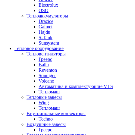
Electrolux
OSO
Теплоаккумуляторы
Drazice
Galmet
Hajdu
S-Tank
Sunsystem
Тепловое оборудование
Тепловентиляторы
Греерс
Ballu
Reventon
Sonniger
Volcano
Автоматика и комплектующие VTS
Тепломаш
Тепловые завесы
Wing
Тепломаш
Внутрипольные конвекторы
Techno
Воздушные завесы
Греерс