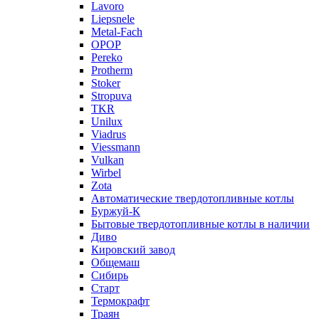
Lavoro
Liepsnele
Metal-Fach
OPOP
Pereko
Protherm
Stoker
Stropuva
TKR
Unilux
Viadrus
Viessmann
Vulkan
Wirbel
Zota
Автоматические твердотопливные котлы
Буржуй-К
Бытовые твердотопливные котлы в наличии
Диво
Кировский завод
Общемаш
Сибирь
Старт
Термокрафт
Траян