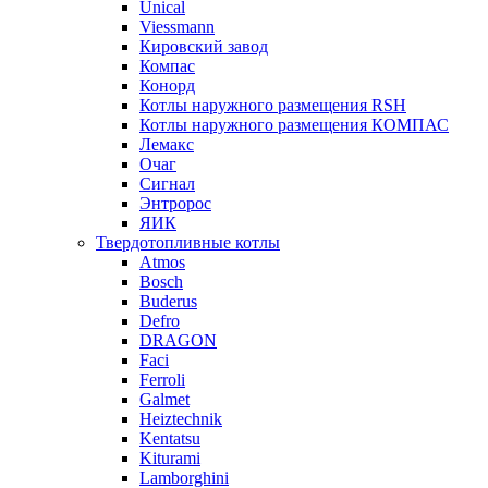
Unical
Viessmann
Кировский завод
Компас
Конорд
Котлы наружного размещения RSH
Котлы наружного размещения КОМПАС
Лемакс
Очаг
Сигнал
Энтророс
ЯИК
Твердотопливные котлы
Atmos
Bosch
Buderus
Defro
DRAGON
Faci
Ferroli
Galmet
Heiztechnik
Kentatsu
Kiturami
Lamborghini