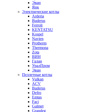
Эван
Яик
Электрические котлы
Arderia
Buderus
Ferroli
KENTATSU
Kospel
Navien
Protherm
Thermona
Zota
ВИН
Галан
УралПром
Эван
Пеллетные котлы
Vulkan
ACV
Buderus
Defro
Emtas
Faci
Galmet
Grandeg