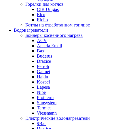
Горелки для котлов
CIB Unigas
Elco
Riello
Котлы на отработанном топливе
Водонагреватели
Бойлеры косвенного нагрева
ACV
Austria Email
Baxi
Buderus
Drazice
Ferroli
Galmet
Hajdu
Kospel
Lapesa
Nibe
Protherm
Sunsystem
Termica
Viessmann
Электрические водонагреватели
9Bar
Drazice