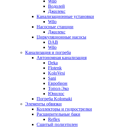
Wilo
Водолей
Джилекс
Канализационные установки
Wilo
Насосные станции
Джилекс
Циркуляционные насосы
DAB
Wilo
Канализация и погреба
Автономная канализация
Deka
Flotenk
KoloVesi
Sani
Евробион
Топол-Эко
Юнилос
Погреба Kolomaki
Элементы обвязки
Коллекторы и гидрострелки
Расширительные баки
Reflex
Сшитый полиэтилен