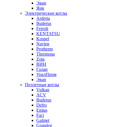
Эван
Яик
Электрические котлы
Arderia
Buderus
Ferroli
KENTATSU
Kospel
Navien
Protherm
Thermona
Zota
ВИН
Галан
УралПром
Эван
Пеллетные котлы
Vulkan
ACV
Buderus
Defro
Emtas
Faci
Galmet
Grandeg