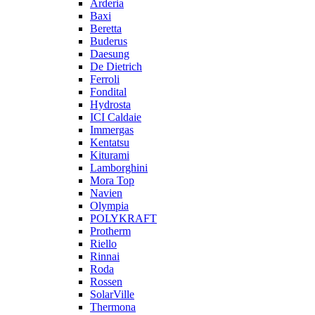
Arderia
Baxi
Beretta
Buderus
Daesung
De Dietrich
Ferroli
Fondital
Hydrosta
ICI Caldaie
Immergas
Kentatsu
Kiturami
Lamborghini
Mora Top
Navien
Olympia
POLYKRAFT
Protherm
Riello
Rinnai
Roda
Rossen
SolarVille
Thermona