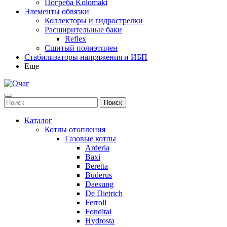
Погреба Kolomaki
Элементы обвязки
Коллекторы и гидрострелки
Расширительные баки
Reflex
Сшитый полиэтилен
Стабилизаторы напряжения и ИБП
Еще
Каталог
Котлы отопления
Газовые котлы
Arderia
Baxi
Beretta
Buderus
Daesung
De Dietrich
Ferroli
Fondital
Hydrosta