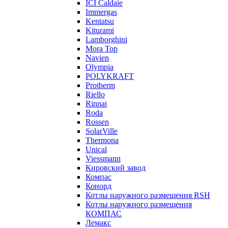
ICI Caldaie
Immergas
Kentatsu
Kiturami
Lamborghini
Mora Top
Navien
Olympia
POLYKRAFT
Protherm
Riello
Rinnai
Roda
Rossen
SolarVille
Thermona
Unical
Viessmann
Кировский завод
Компас
Конорд
Котлы наружного размещения RSH
Котлы наружного размещения
КОМПАС
Лемакс