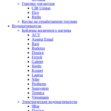
Горелки для котлов
CIB Unigas
Elco
Riello
Котлы на отработанном топливе
Водонагреватели
Бойлеры косвенного нагрева
ACV
Austria Email
Baxi
Buderus
Drazice
Ferroli
Galmet
Hajdu
Kospel
Lapesa
Nibe
Protherm
Sunsystem
Termica
Viessmann
Электрические водонагреватели
9Bar
Drazice