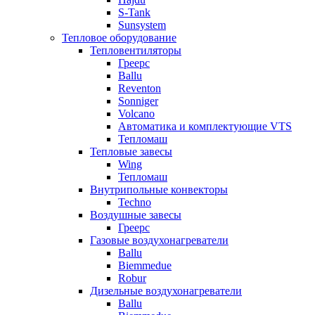
S-Tank
Sunsystem
Тепловое оборудование
Тепловентиляторы
Греерс
Ballu
Reventon
Sonniger
Volcano
Автоматика и комплектующие VTS
Тепломаш
Тепловые завесы
Wing
Тепломаш
Внутрипольные конвекторы
Techno
Воздушные завесы
Греерс
Газовые воздухонагреватели
Ballu
Biemmedue
Robur
Дизельные воздухонагреватели
Ballu