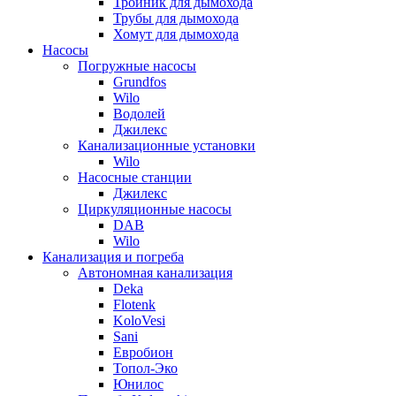
Тройник для дымохода
Трубы для дымохода
Хомут для дымохода
Насосы
Погружные насосы
Grundfos
Wilo
Водолей
Джилекс
Канализационные установки
Wilo
Насосные станции
Джилекс
Циркуляционные насосы
DAB
Wilo
Канализация и погреба
Автономная канализация
Deka
Flotenk
KoloVesi
Sani
Евробион
Топол-Эко
Юнилос