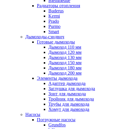
Biemmedue
Радиаторы отопления
Buderus
Kermi
Prado
Purmo
Smart
Дымоходы-сэндвич
Готовые дымоходы
Дымоход 110 мм
Дымоход 120 мм
Дымоход 130 мм
Дымоход 150 мм
Дымоход 180 мм
Дымоход 200 мм
Элементы дымохода
Адаптер дымохода
Заглушка для дымохода
Зонт для дымохода
Тройник для дымохода
Трубы для дымохода
Хомут для дымохода
Насосы
Погружные насосы
Grundfos