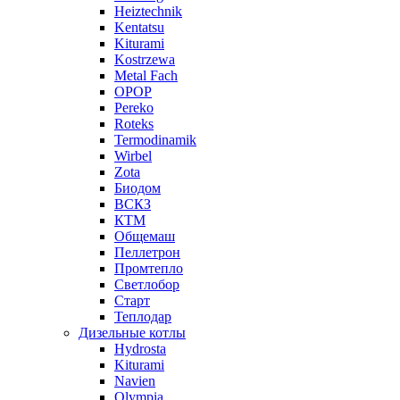
Heiztechnik
Kentatsu
Kiturami
Kostrzewa
Metal Fach
OPOP
Pereko
Roteks
Termodinamik
Wirbel
Zota
Биодом
ВСКЗ
КТМ
Общемаш
Пеллетрон
Промтепло
Светлобор
Старт
Теплодар
Дизельные котлы
Hydrosta
Kiturami
Navien
Olympia