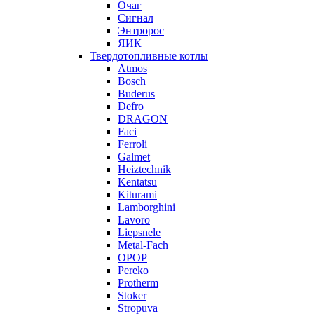
Очаг
Сигнал
Энтророс
ЯИК
Твердотопливные котлы
Atmos
Bosch
Buderus
Defro
DRAGON
Faci
Ferroli
Galmet
Heiztechnik
Kentatsu
Kiturami
Lamborghini
Lavoro
Liepsnele
Metal-Fach
OPOP
Pereko
Protherm
Stoker
Stropuva