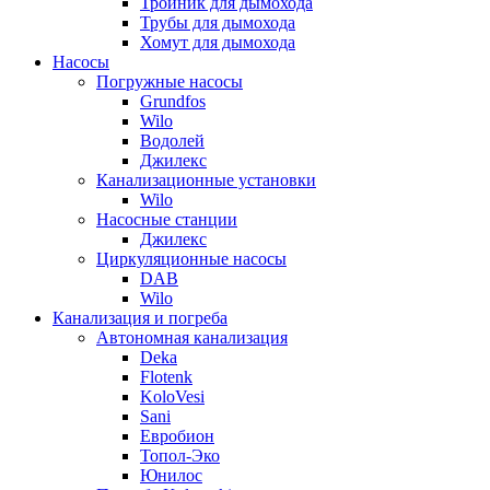
Тройник для дымохода
Трубы для дымохода
Хомут для дымохода
Насосы
Погружные насосы
Grundfos
Wilo
Водолей
Джилекс
Канализационные установки
Wilo
Насосные станции
Джилекс
Циркуляционные насосы
DAB
Wilo
Канализация и погреба
Автономная канализация
Deka
Flotenk
KoloVesi
Sani
Евробион
Топол-Эко
Юнилос