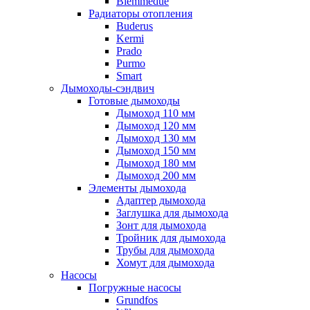
Biemmedue
Радиаторы отопления
Buderus
Kermi
Prado
Purmo
Smart
Дымоходы-сэндвич
Готовые дымоходы
Дымоход 110 мм
Дымоход 120 мм
Дымоход 130 мм
Дымоход 150 мм
Дымоход 180 мм
Дымоход 200 мм
Элементы дымохода
Адаптер дымохода
Заглушка для дымохода
Зонт для дымохода
Тройник для дымохода
Трубы для дымохода
Хомут для дымохода
Насосы
Погружные насосы
Grundfos