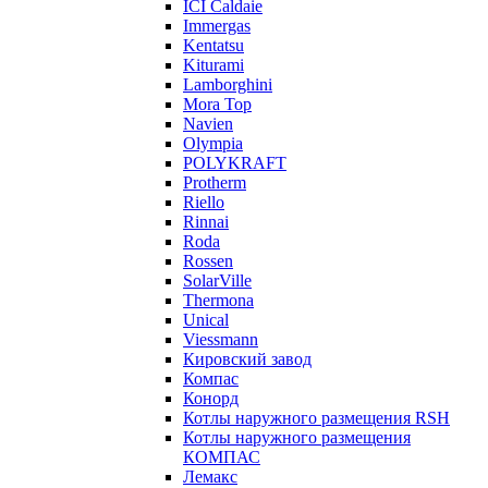
ICI Caldaie
Immergas
Kentatsu
Kiturami
Lamborghini
Mora Top
Navien
Olympia
POLYKRAFT
Protherm
Riello
Rinnai
Roda
Rossen
SolarVille
Thermona
Unical
Viessmann
Кировский завод
Компас
Конорд
Котлы наружного размещения RSH
Котлы наружного размещения
КОМПАС
Лемакс