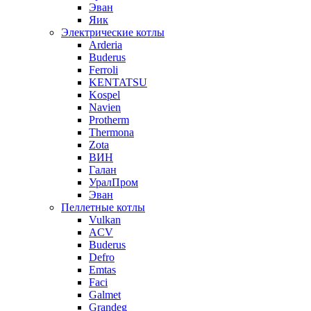
Эван
Яик
Электрические котлы
Arderia
Buderus
Ferroli
KENTATSU
Kospel
Navien
Protherm
Thermona
Zota
ВИН
Галан
УралПром
Эван
Пеллетные котлы
Vulkan
ACV
Buderus
Defro
Emtas
Faci
Galmet
Grandeg