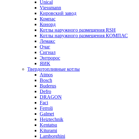
Unical
Viessmann
Кировский завод
Компас
Конорд
Котлы наружного размещения RSH
Котлы наружного размещения КОМПАС
Лемакс
Очаг
Сигнал
Энтророс
ЯИК
Твердотопливные котлы
Atmos
Bosch
Buderus
Defro
DRAGON
Faci
Ferroli
Galmet
Heiztechnik
Kentatsu
Kiturami
Lamborghini