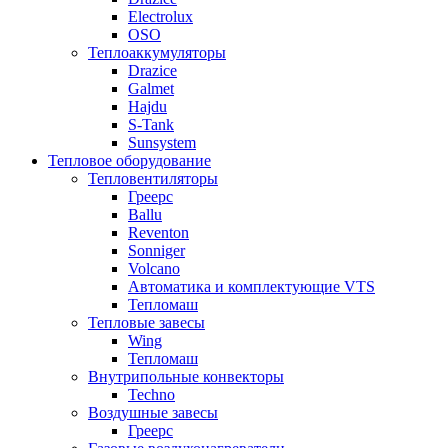
Electrolux
OSO
Теплоаккумуляторы
Drazice
Galmet
Hajdu
S-Tank
Sunsystem
Тепловое оборудование
Тепловентиляторы
Греерс
Ballu
Reventon
Sonniger
Volcano
Автоматика и комплектующие VTS
Тепломаш
Тепловые завесы
Wing
Тепломаш
Внутрипольные конвекторы
Techno
Воздушные завесы
Греерс