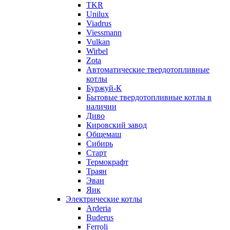
TKR
Unilux
Viadrus
Viessmann
Vulkan
Wirbel
Zota
Автоматические твердотопливные
котлы
Буржуй-К
Бытовые твердотопливные котлы в
наличии
Диво
Кировский завод
Общемаш
Сибирь
Старт
Термокрафт
Траян
Эван
Яик
Электрические котлы
Arderia
Buderus
Ferroli