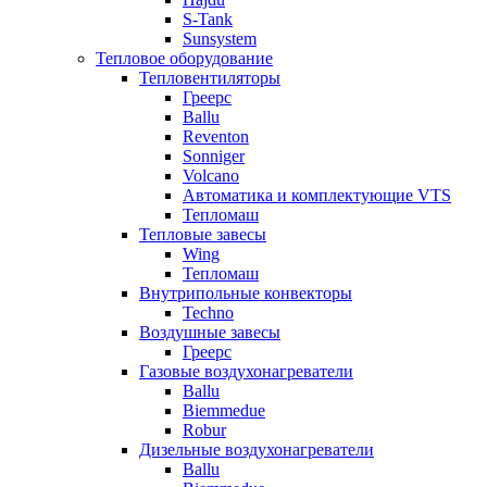
S-Tank
Sunsystem
Тепловое оборудование
Тепловентиляторы
Греерс
Ballu
Reventon
Sonniger
Volcano
Автоматика и комплектующие VTS
Тепломаш
Тепловые завесы
Wing
Тепломаш
Внутрипольные конвекторы
Techno
Воздушные завесы
Греерс
Газовые воздухонагреватели
Ballu
Biemmedue
Robur
Дизельные воздухонагреватели
Ballu