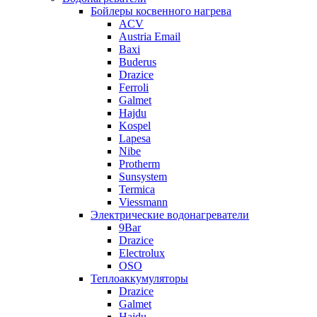
Бойлеры косвенного нагрева
ACV
Austria Email
Baxi
Buderus
Drazice
Ferroli
Galmet
Hajdu
Kospel
Lapesa
Nibe
Protherm
Sunsystem
Termica
Viessmann
Электрические водонагреватели
9Bar
Drazice
Electrolux
OSO
Теплоаккумуляторы
Drazice
Galmet
Hajdu