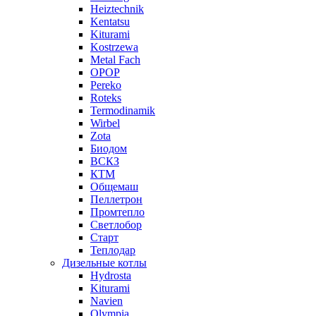
Heiztechnik
Kentatsu
Kiturami
Kostrzewa
Metal Fach
OPOP
Pereko
Roteks
Termodinamik
Wirbel
Zota
Биодом
ВСКЗ
КТМ
Общемаш
Пеллетрон
Промтепло
Светлобор
Старт
Теплодар
Дизельные котлы
Hydrosta
Kiturami
Navien
Olympia