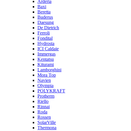
Arderia
Baxi
Beretta
Buderus
Daesung
De Dietrich
Ferroli
Fondital
Hydrosta
ICI Caldaie
Immergas
Kentatsu
Kiturami
Lamborghini
Mora Top
Navien
Olympia
POLYKRAFT
Protherm
Riello
Rinnai
Roda
Rossen
SolarVille
Thermona