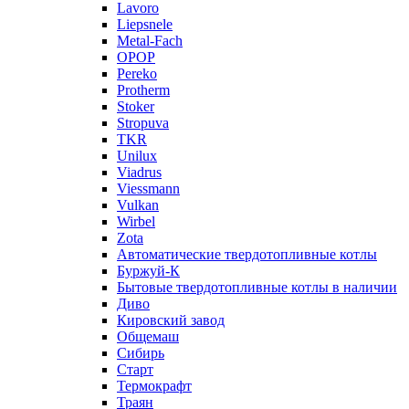
Lavoro
Liepsnele
Metal-Fach
OPOP
Pereko
Protherm
Stoker
Stropuva
TKR
Unilux
Viadrus
Viessmann
Vulkan
Wirbel
Zota
Автоматические твердотопливные котлы
Буржуй-К
Бытовые твердотопливные котлы в наличии
Диво
Кировский завод
Общемаш
Сибирь
Старт
Термокрафт
Траян