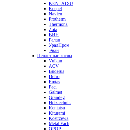
KENTATSU
Kospel
Navien
Protherm
Thermona
Zota
ВИН
Галан
УралПром
Эван
Пеллетные котлы
Vulkan
ACV
Buderus
Defro
Emtas
Faci
Galmet
Grandeg
Heiztechnik
Kentatsu
Kiturami
Kostrzewa
Metal Fach
OPOP