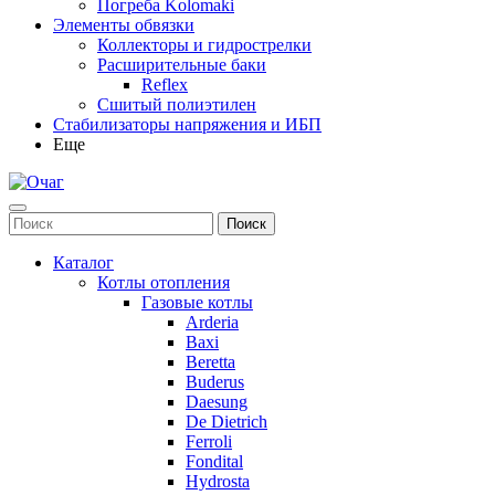
Погреба Kolomaki
Элементы обвязки
Коллекторы и гидрострелки
Расширительные баки
Reflex
Сшитый полиэтилен
Стабилизаторы напряжения и ИБП
Еще
Каталог
Котлы отопления
Газовые котлы
Arderia
Baxi
Beretta
Buderus
Daesung
De Dietrich
Ferroli
Fondital
Hydrosta