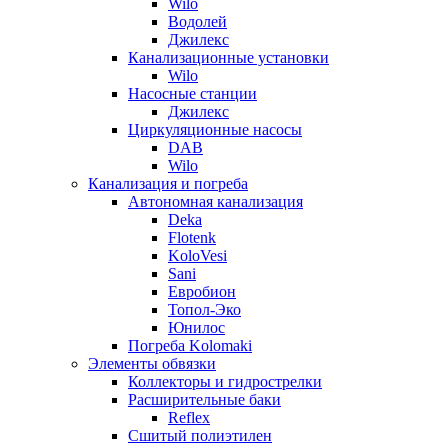
Wilo
Водолей
Джилекс
Канализационные установки
Wilo
Насосные станции
Джилекс
Циркуляционные насосы
DAB
Wilo
Канализация и погреба
Автономная канализация
Deka
Flotenk
KoloVesi
Sani
Евробион
Топол-Эко
Юнилос
Погреба Kolomaki
Элементы обвязки
Коллекторы и гидрострелки
Расширительные баки
Reflex
Сшитый полиэтилен