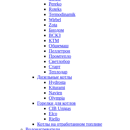
Pereko
Roteks
Termodinamik
Wirbel
Zota
Биодом
ВСКЗ
КТМ
Общемаш
Пеллетрон
Промтепло
Светлобор
Старт
Теплодар
Дизельные котлы
Hydrosta
Kiturami
Navien
Olympia
Горелки для котлов
CIB Unigas
Elco
Riello
Котлы на отработанном топливе
Водонагреватели