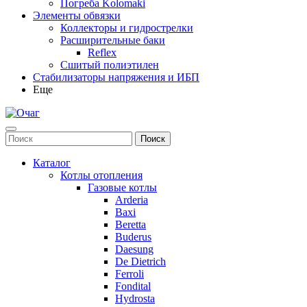
Погреба Kolomaki
Элементы обвязки
Коллекторы и гидрострелки
Расширительные баки
Reflex
Сшитый полиэтилен
Стабилизаторы напряжения и ИБП
Еще
Каталог
Котлы отопления
Газовые котлы
Arderia
Baxi
Beretta
Buderus
Daesung
De Dietrich
Ferroli
Fondital
Hydrosta