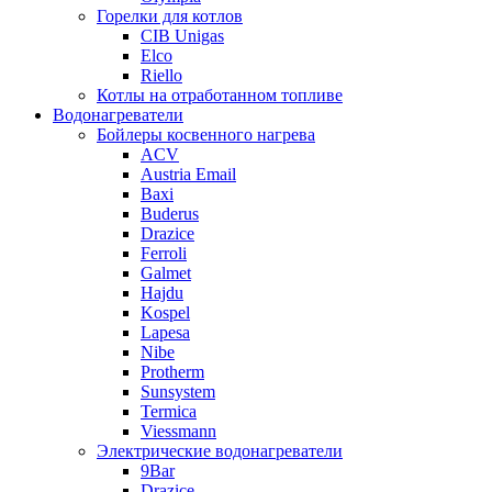
Горелки для котлов
CIB Unigas
Elco
Riello
Котлы на отработанном топливе
Водонагреватели
Бойлеры косвенного нагрева
ACV
Austria Email
Baxi
Buderus
Drazice
Ferroli
Galmet
Hajdu
Kospel
Lapesa
Nibe
Protherm
Sunsystem
Termica
Viessmann
Электрические водонагреватели
9Bar
Drazice