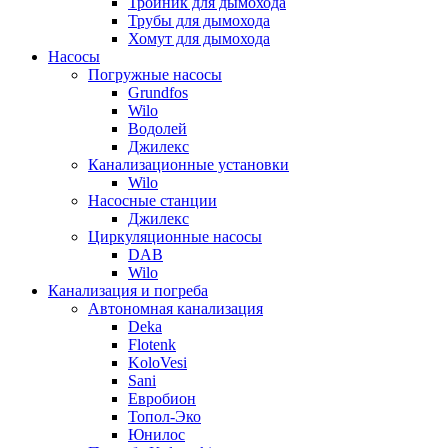
Тройник для дымохода
Трубы для дымохода
Хомут для дымохода
Насосы
Погружные насосы
Grundfos
Wilo
Водолей
Джилекс
Канализационные установки
Wilo
Насосные станции
Джилекс
Циркуляционные насосы
DAB
Wilo
Канализация и погреба
Автономная канализация
Deka
Flotenk
KoloVesi
Sani
Евробион
Топол-Эко
Юнилос