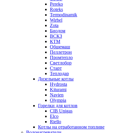
Pereko
Roteks
Termodinamik
Wirbel
Zota
Биодом
ВСКЗ
КТМ
Общемаш
Пеллетрон
Промтепло
Светлобор
Старт
Теплодар
Дизельные котлы
Hydrosta
Kiturami
Navien
Olympia
Горелки для котлов
CIB Unigas
Elco
Riello
Котлы на отработанном топливе
Водонагреватели