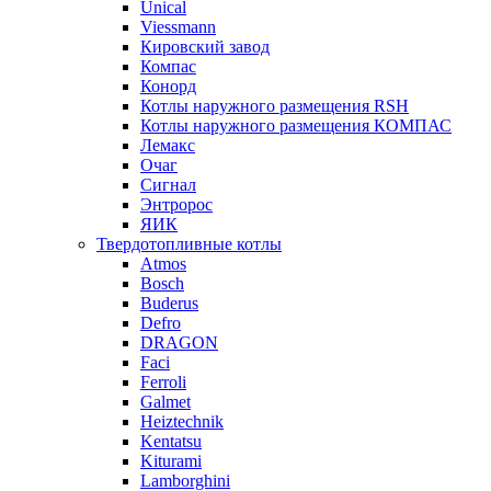
Unical
Viessmann
Кировский завод
Компас
Конорд
Котлы наружного размещения RSH
Котлы наружного размещения КОМПАС
Лемакс
Очаг
Сигнал
Энтророс
ЯИК
Твердотопливные котлы
Atmos
Bosch
Buderus
Defro
DRAGON
Faci
Ferroli
Galmet
Heiztechnik
Kentatsu
Kiturami
Lamborghini