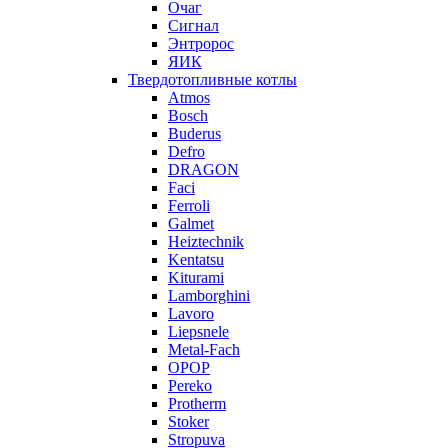
Очаг
Сигнал
Энтророс
ЯИК
Твердотопливные котлы
Atmos
Bosch
Buderus
Defro
DRAGON
Faci
Ferroli
Galmet
Heiztechnik
Kentatsu
Kiturami
Lamborghini
Lavoro
Liepsnele
Metal-Fach
OPOP
Pereko
Protherm
Stoker
Stropuva