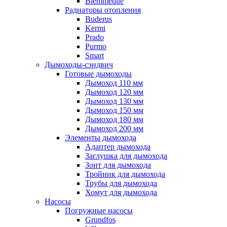
Biemmedue
Радиаторы отопления
Buderus
Kermi
Prado
Purmo
Smart
Дымоходы-сэндвич
Готовые дымоходы
Дымоход 110 мм
Дымоход 120 мм
Дымоход 130 мм
Дымоход 150 мм
Дымоход 180 мм
Дымоход 200 мм
Элементы дымохода
Адаптер дымохода
Заглушка для дымохода
Зонт для дымохода
Тройник для дымохода
Трубы для дымохода
Хомут для дымохода
Насосы
Погружные насосы
Grundfos