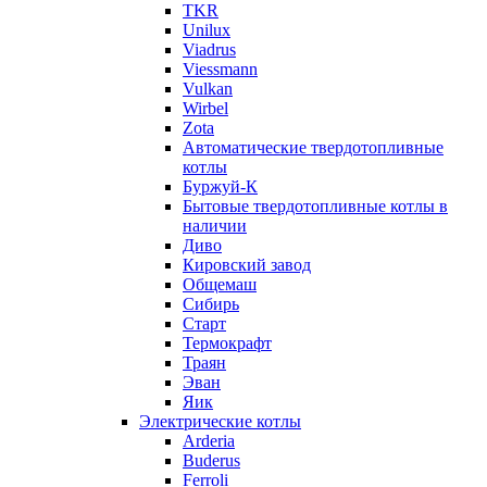
TKR
Unilux
Viadrus
Viessmann
Vulkan
Wirbel
Zota
Автоматические твердотопливные
котлы
Буржуй-К
Бытовые твердотопливные котлы в
наличии
Диво
Кировский завод
Общемаш
Сибирь
Старт
Термокрафт
Траян
Эван
Яик
Электрические котлы
Arderia
Buderus
Ferroli