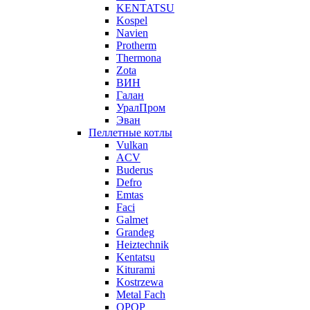
KENTATSU
Kospel
Navien
Protherm
Thermona
Zota
ВИН
Галан
УралПром
Эван
Пеллетные котлы
Vulkan
ACV
Buderus
Defro
Emtas
Faci
Galmet
Grandeg
Heiztechnik
Kentatsu
Kiturami
Kostrzewa
Metal Fach
OPOP