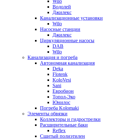
Wilo
Водолей
Джилекс
Канализационные установки
Wilo
Насосные станции
Джилекс
Циркуляционные насосы
DAB
Wilo
Канализация и погреба
Автономная канализация
Deka
Flotenk
KoloVesi
Sani
Евробион
Топол-Эко
Юнилос
Погреба Kolomaki
Элементы обвязки
Коллекторы и гидрострелки
Расширительные баки
Reflex
Сшитый полиэтилен