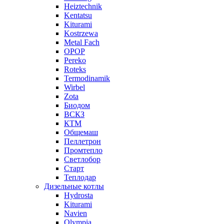
Heiztechnik
Kentatsu
Kiturami
Kostrzewa
Metal Fach
OPOP
Pereko
Roteks
Termodinamik
Wirbel
Zota
Биодом
ВСКЗ
КТМ
Общемаш
Пеллетрон
Промтепло
Светлобор
Старт
Теплодар
Дизельные котлы
Hydrosta
Kiturami
Navien
Olympia