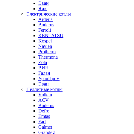
Эван
Яик
Электрические котлы
Arderia
Buderus
Ferroli
KENTATSU
Kospel
Navien
Protherm
Thermona
Zota
ВИН
Галан
УралПром
Эван
Пеллетные котлы
Vulkan
ACV
Buderus
Defro
Emtas
Faci
Galmet
Grandeg