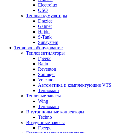
Electrolux
OSO
Теплоаккумуляторы
Drazice
Galmet
Hajdu
S-Tank
Sunsystem
Тепловое оборудование
Тепловентиляторы
Греерс
Ballu
Reventon
Sonniger
Volcano
Автоматика и комплектующие VTS
Тепломаш
Тепловые завесы
Wing
Тепломаш
Внутрипольные конвекторы
Techno
Воздушные завесы
Греерс