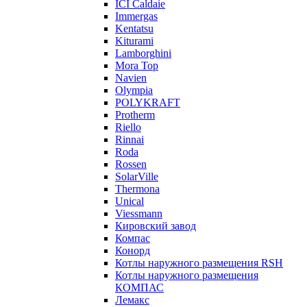
ICI Caldaie
Immergas
Kentatsu
Kiturami
Lamborghini
Mora Top
Navien
Olympia
POLYKRAFT
Protherm
Riello
Rinnai
Roda
Rossen
SolarVille
Thermona
Unical
Viessmann
Кировский завод
Компас
Конорд
Котлы наружного размещения RSH
Котлы наружного размещения
КОМПАС
Лемакс