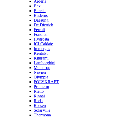
Arderia
Baxi
Beretta
Buderus
Daesung
De Dietrich
Ferroli
Fondital
Hydrosta
ICI Caldaie
Immergas
Kentatsu
Kiturami
Lamborghini
Mora Top
Navien
Olympia
POLYKRAFT
Protherm
Riello
Rinnai
Roda
Rossen
SolarVille
Thermona