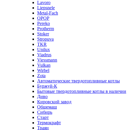
Lavoro
Liepsnele
Metal-Fach
OPOP
Pereko
Protherm
Stoker
Stropuva
TKR
Unilux
Viadrus
Viessmann
Vulkan
Wirbel
Zota
Автоматические твердотопливные котлы
Буржуй-К
Бытовые твердотопливные котлы в наличии
Диво
Кировский завод
Общемаш
Сибирь
Старт
Термокрафт
Траян