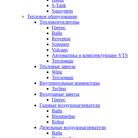
S-Tank
Sunsystem
Тепловое оборудование
Тепловентиляторы
Греерс
Ballu
Reventon
Sonniger
Volcano
Автоматика и комплектующие VTS
Тепломаш
Тепловые завесы
Wing
Тепломаш
Внутрипольные конвекторы
Techno
Воздушные завесы
Греерс
Газовые воздухонагреватели
Ballu
Biemmedue
Robur
Дизельные воздухонагреватели
Ballu