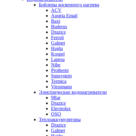
Бойлеры косвенного нагрева
ACV
Austria Email
Baxi
Buderus
Drazice
Ferroli
Galmet
Hajdu
Kospel
Lapesa
Nibe
Protherm
Sunsystem
Termica
Viessmann
Электрические водонагреватели
9Bar
Drazice
Electrolux
OSO
Теплоаккумуляторы
Drazice
Galmet
Hajdu