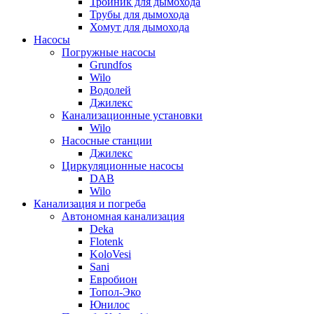
Тройник для дымохода
Трубы для дымохода
Хомут для дымохода
Насосы
Погружные насосы
Grundfos
Wilo
Водолей
Джилекс
Канализационные установки
Wilo
Насосные станции
Джилекс
Циркуляционные насосы
DAB
Wilo
Канализация и погреба
Автономная канализация
Deka
Flotenk
KoloVesi
Sani
Евробион
Топол-Эко
Юнилос