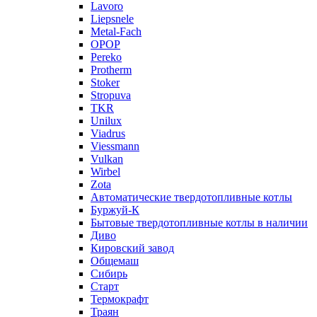
Lavoro
Liepsnele
Metal-Fach
OPOP
Pereko
Protherm
Stoker
Stropuva
TKR
Unilux
Viadrus
Viessmann
Vulkan
Wirbel
Zota
Автоматические твердотопливные котлы
Буржуй-К
Бытовые твердотопливные котлы в наличии
Диво
Кировский завод
Общемаш
Сибирь
Старт
Термокрафт
Траян