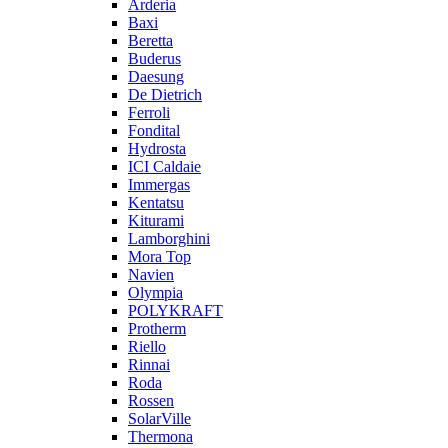
Arderia
Baxi
Beretta
Buderus
Daesung
De Dietrich
Ferroli
Fondital
Hydrosta
ICI Caldaie
Immergas
Kentatsu
Kiturami
Lamborghini
Mora Top
Navien
Olympia
POLYKRAFT
Protherm
Riello
Rinnai
Roda
Rossen
SolarVille
Thermona