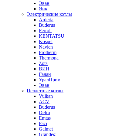
Эван
Яик
Электрические котлы
Arderia
Buderus
Ferroli
KENTATSU
Kospel
Navien
Protherm
Thermona
Zota
ВИН
Галан
УралПром
Эван
Пеллетные котлы
Vulkan
ACV
Buderus
Defro
Emtas
Faci
Galmet
Grandeg