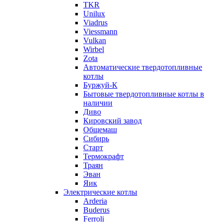
TKR
Unilux
Viadrus
Viessmann
Vulkan
Wirbel
Zota
Автоматические твердотопливные
котлы
Буржуй-К
Бытовые твердотопливные котлы в
наличии
Диво
Кировский завод
Общемаш
Сибирь
Старт
Термокрафт
Траян
Эван
Яик
Электрические котлы
Arderia
Buderus
Ferroli