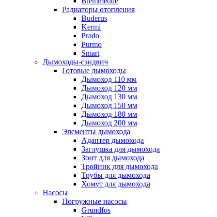
Biemmedue
Радиаторы отопления
Buderus
Kermi
Prado
Purmo
Smart
Дымоходы-сэндвич
Готовые дымоходы
Дымоход 110 мм
Дымоход 120 мм
Дымоход 130 мм
Дымоход 150 мм
Дымоход 180 мм
Дымоход 200 мм
Элементы дымохода
Адаптер дымохода
Заглушка для дымохода
Зонт для дымохода
Тройник для дымохода
Трубы для дымохода
Хомут для дымохода
Насосы
Погружные насосы
Grundfos