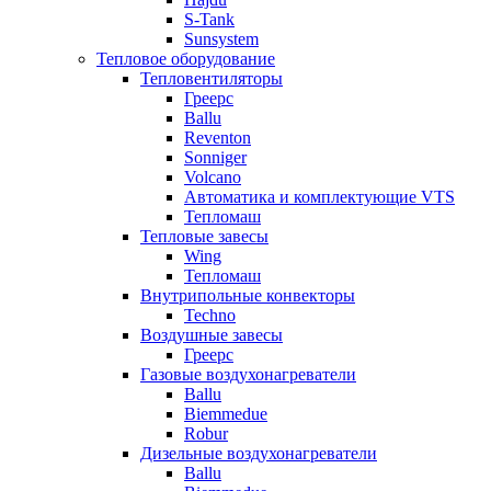
S-Tank
Sunsystem
Тепловое оборудование
Тепловентиляторы
Греерс
Ballu
Reventon
Sonniger
Volcano
Автоматика и комплектующие VTS
Тепломаш
Тепловые завесы
Wing
Тепломаш
Внутрипольные конвекторы
Techno
Воздушные завесы
Греерс
Газовые воздухонагреватели
Ballu
Biemmedue
Robur
Дизельные воздухонагреватели
Ballu