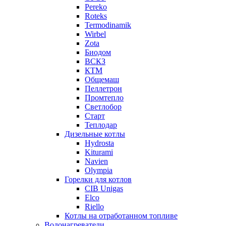
Pereko
Roteks
Termodinamik
Wirbel
Zota
Биодом
ВСКЗ
КТМ
Общемаш
Пеллетрон
Промтепло
Светлобор
Старт
Теплодар
Дизельные котлы
Hydrosta
Kiturami
Navien
Olympia
Горелки для котлов
CIB Unigas
Elco
Riello
Котлы на отработанном топливе
Водонагреватели