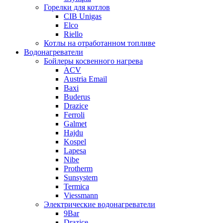
Горелки для котлов
CIB Unigas
Elco
Riello
Котлы на отработанном топливе
Водонагреватели
Бойлеры косвенного нагрева
ACV
Austria Email
Baxi
Buderus
Drazice
Ferroli
Galmet
Hajdu
Kospel
Lapesa
Nibe
Protherm
Sunsystem
Termica
Viessmann
Электрические водонагреватели
9Bar
Drazice