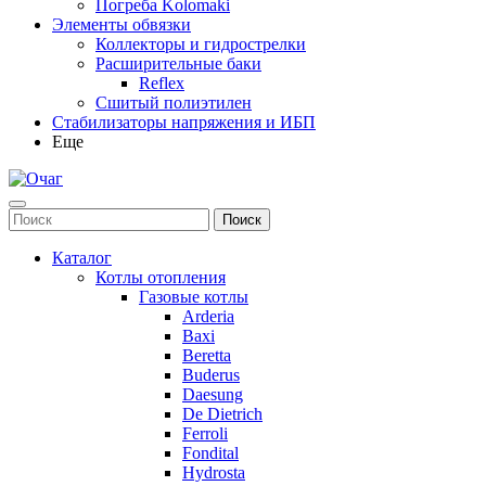
Погреба Kolomaki
Элементы обвязки
Коллекторы и гидрострелки
Расширительные баки
Reflex
Сшитый полиэтилен
Стабилизаторы напряжения и ИБП
Еще
Каталог
Котлы отопления
Газовые котлы
Arderia
Baxi
Beretta
Buderus
Daesung
De Dietrich
Ferroli
Fondital
Hydrosta