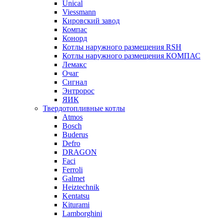
Unical
Viessmann
Кировский завод
Компас
Конорд
Котлы наружного размещения RSH
Котлы наружного размещения КОМПАС
Лемакс
Очаг
Сигнал
Энтророс
ЯИК
Твердотопливные котлы
Atmos
Bosch
Buderus
Defro
DRAGON
Faci
Ferroli
Galmet
Heiztechnik
Kentatsu
Kiturami
Lamborghini