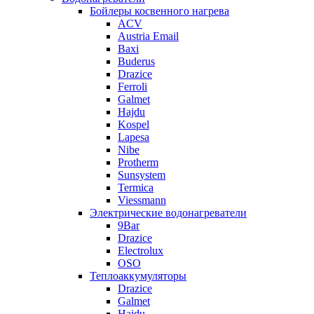
Бойлеры косвенного нагрева
ACV
Austria Email
Baxi
Buderus
Drazice
Ferroli
Galmet
Hajdu
Kospel
Lapesa
Nibe
Protherm
Sunsystem
Termica
Viessmann
Электрические водонагреватели
9Bar
Drazice
Electrolux
OSO
Теплоаккумуляторы
Drazice
Galmet
Hajdu