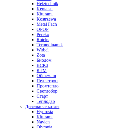
Heiztechnik
Kentatsu
Kiturami
Kostrzewa
Metal Fach
OPOP
Pereko
Roteks
Termodinamik
Wirbel
Zota
Биодом
ВСКЗ
КТМ
Общемаш
Пеллетрон
Промтепло
Светлобор
Старт
Теплодар
Дизельные котлы
Hydrosta
Kiturami
Navien
Olympia