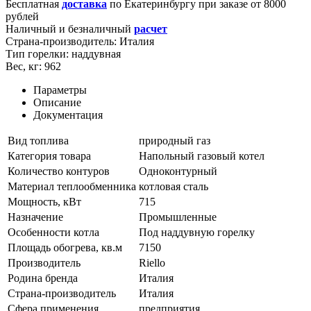
Бесплатная
доставка
по
Екатеринбургу
при заказе от 8000
рублей
Наличный и безналичный
расчет
Страна-производитель:
Италия
Тип горелки:
наддувная
Вес, кг:
962
Параметры
Описание
Документация
Вид топлива
природный газ
Категория товара
Напольный газовый котел
Количество контуров
Одноконтурный
Материал теплообменника
котловая сталь
Мощность, кВт
715
Назначение
Промышленные
Особенности котла
Под наддувную горелку
Площадь обогрева, кв.м
7150
Производитель
Riello
Родина бренда
Италия
Страна-производитель
Италия
Сфера применения
предприятия