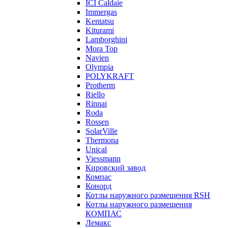
ICI Caldaie
Immergas
Kentatsu
Kiturami
Lamborghini
Mora Top
Navien
Olympia
POLYKRAFT
Protherm
Riello
Rinnai
Roda
Rossen
SolarVille
Thermona
Unical
Viessmann
Кировский завод
Компас
Конорд
Котлы наружного размещения RSH
Котлы наружного размещения
КОМПАС
Лемакс