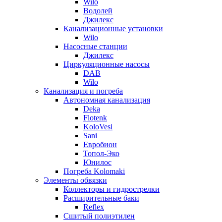
Wilo
Водолей
Джилекс
Канализационные установки
Wilo
Насосные станции
Джилекс
Циркуляционные насосы
DAB
Wilo
Канализация и погреба
Автономная канализация
Deka
Flotenk
KoloVesi
Sani
Евробион
Топол-Эко
Юнилос
Погреба Kolomaki
Элементы обвязки
Коллекторы и гидрострелки
Расширительные баки
Reflex
Сшитый полиэтилен