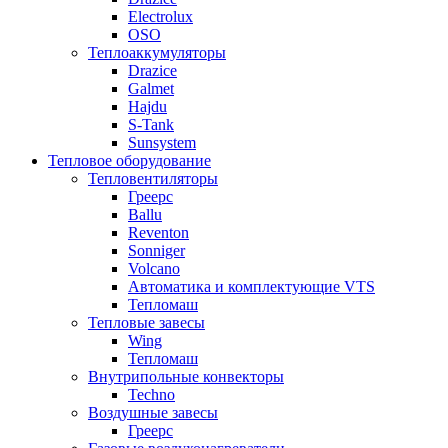
Electrolux
OSO
Теплоаккумуляторы
Drazice
Galmet
Hajdu
S-Tank
Sunsystem
Тепловое оборудование
Тепловентиляторы
Греерс
Ballu
Reventon
Sonniger
Volcano
Автоматика и комплектующие VTS
Тепломаш
Тепловые завесы
Wing
Тепломаш
Внутрипольные конвекторы
Techno
Воздушные завесы
Греерс