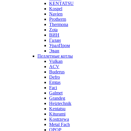
KENTATSU
Kospel
Navien
Protherm
Thermona
Zota
ВИН
Галан
УралПром
Эван
Пеллетные котлы
Vulkan
ACV
Buderus
Defro
Emtas
Faci
Galmet
Grandeg
Heiztechnik
Kentatsu
Kiturami
Kostrzewa
Metal Fach
OPOP