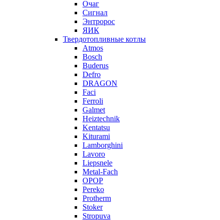
Очаг
Сигнал
Энтророс
ЯИК
Твердотопливные котлы
Atmos
Bosch
Buderus
Defro
DRAGON
Faci
Ferroli
Galmet
Heiztechnik
Kentatsu
Kiturami
Lamborghini
Lavoro
Liepsnele
Metal-Fach
OPOP
Pereko
Protherm
Stoker
Stropuva