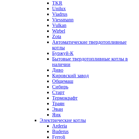
TKR
Unilux
Viadrus
Viessmann
Vulkan
Wirbel
Zota
Автоматические твердотопливные
котлы
Буржуй-К
Бытовые твердотопливные котлы в
наличии
Диво
Кировский завод
Общемаш
Сибирь
Старт
Термокрафт
Траян
Эван
Яик
Электрические котлы
Arderia
Buderus
Ferroli