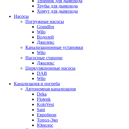
Тройник для дымохода
Трубы для дымохода
Хомут для дымохода
Насосы
Погружные насосы
Grundfos
Wilo
Водолей
Джилекс
Канализационные установки
Wilo
Насосные станции
Джилекс
Циркуляционные насосы
DAB
Wilo
Канализация и погреба
Автономная канализация
Deka
Flotenk
KoloVesi
Sani
Евробион
Топол-Эко
Юнилос