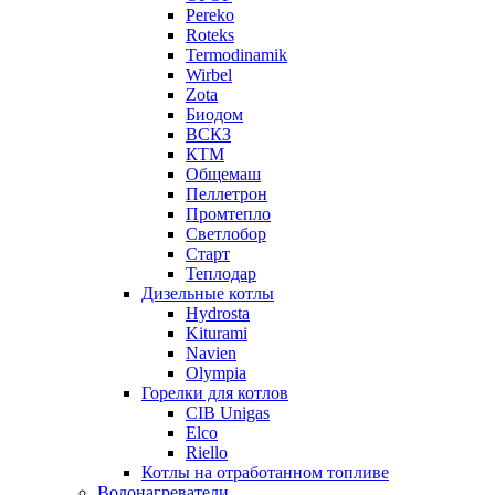
Pereko
Roteks
Termodinamik
Wirbel
Zota
Биодом
ВСКЗ
КТМ
Общемаш
Пеллетрон
Промтепло
Светлобор
Старт
Теплодар
Дизельные котлы
Hydrosta
Kiturami
Navien
Olympia
Горелки для котлов
CIB Unigas
Elco
Riello
Котлы на отработанном топливе
Водонагреватели