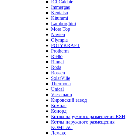
ICI Caldaie
Immergas
Kentatsu
Kiturami
Lamborghini
Mora Top
Navien
Olympia
POLYKRAFT
Protherm
Riello
Rinnai
Roda
Rossen
SolarVille
Thermona
Unical
Viessmann
Кировский завод
Компас
Конорд
Котлы наружного размещения RSH
Котлы наружного размещения
КОМПАС
Лемакс