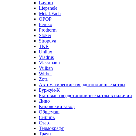
Lavoro
Liepsnele
Metal-Fach
OPOP
Pereko
Protherm
Stoker
Stropuva
TKR
Unilux
Viadrus
Viessmann
Vulkan
Wirbel
Zota
Автоматические твердотопливные котлы
Буржуй-К
Бытовые твердотопливные котлы в наличии
Диво
Кировский завод
Общемаш
Сибирь
Старт
Термокрафт
Траян