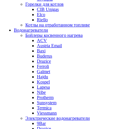
Горелки для котлов
CIB Unigas
Elco
Riello
Котлы на отработанном топливе
Водонагреватели
Бойлеры косвенного нагрева
ACV
Austria Email
Baxi
Buderus
Drazice
Ferroli
Galmet
Hajdu
Kospel
Lapesa
Nibe
Protherm
Sunsystem
Termica
Viessmann
Электрические водонагреватели
9Bar
Drazice