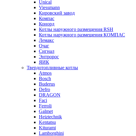
Unical
Viessmann
Кировский завод
Компас
Конорд
Котлы наружного размещения RSH
Котлы наружного размещения КОМПАС
Лемакс
Очаг
Сигнал
Энтророс
ЯИК
Твердотопливные котлы
Atmos
Bosch
Buderus
Defro
DRAGON
Faci
Ferroli
Galmet
Heiztechnik
Kentatsu
Kiturami
Lamborghini