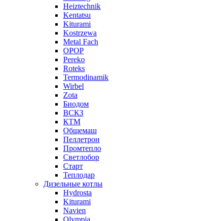
Heiztechnik
Kentatsu
Kiturami
Kostrzewa
Metal Fach
OPOP
Pereko
Roteks
Termodinamik
Wirbel
Zota
Биодом
ВСКЗ
КТМ
Общемаш
Пеллетрон
Промтепло
Светлобор
Старт
Теплодар
Дизельные котлы
Hydrosta
Kiturami
Navien
Olympia