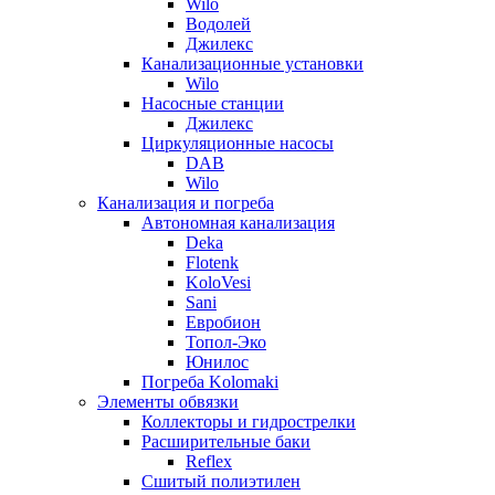
Wilo
Водолей
Джилекс
Канализационные установки
Wilo
Насосные станции
Джилекс
Циркуляционные насосы
DAB
Wilo
Канализация и погреба
Автономная канализация
Deka
Flotenk
KoloVesi
Sani
Евробион
Топол-Эко
Юнилос
Погреба Kolomaki
Элементы обвязки
Коллекторы и гидрострелки
Расширительные баки
Reflex
Сшитый полиэтилен