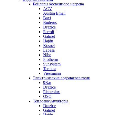
Бойлеры косвенного нагрева
ACV
Austria Email
Baxi
Buderus
Drazice
Ferroli
Galmet
Hajdu
Kospel
Lapesa
Nibe
Protherm
Sunsystem
Termica
Viessmann
Электрические водонагреватели
9Bar
Drazice
Electrolux
OSO
Теплоаккумуляторы
Drazice
Galmet
Hajdu