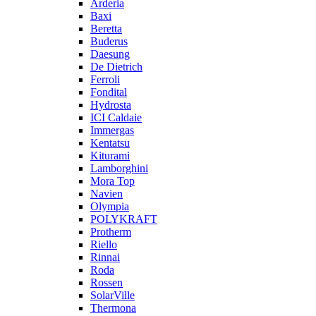
Arderia
Baxi
Beretta
Buderus
Daesung
De Dietrich
Ferroli
Fondital
Hydrosta
ICI Caldaie
Immergas
Kentatsu
Kiturami
Lamborghini
Mora Top
Navien
Olympia
POLYKRAFT
Protherm
Riello
Rinnai
Roda
Rossen
SolarVille
Thermona