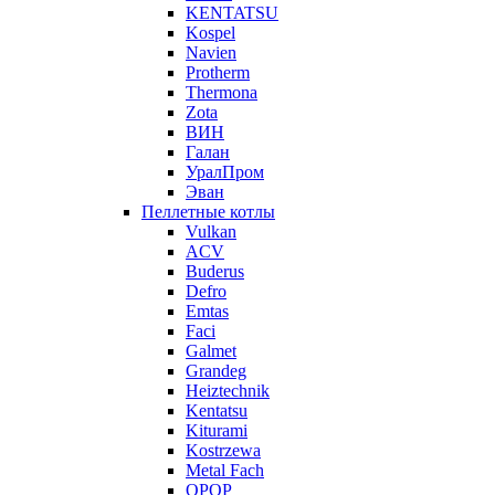
KENTATSU
Kospel
Navien
Protherm
Thermona
Zota
ВИН
Галан
УралПром
Эван
Пеллетные котлы
Vulkan
ACV
Buderus
Defro
Emtas
Faci
Galmet
Grandeg
Heiztechnik
Kentatsu
Kiturami
Kostrzewa
Metal Fach
OPOP