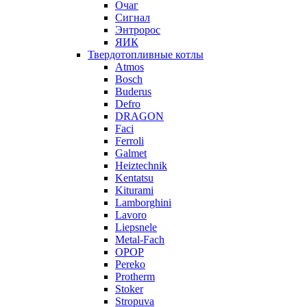
Очаг
Сигнал
Энтророс
ЯИК
Твердотопливные котлы
Atmos
Bosch
Buderus
Defro
DRAGON
Faci
Ferroli
Galmet
Heiztechnik
Kentatsu
Kiturami
Lamborghini
Lavoro
Liepsnele
Metal-Fach
OPOP
Pereko
Protherm
Stoker
Stropuva