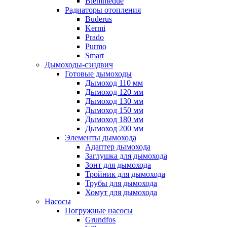
Biemmedue
Радиаторы отопления
Buderus
Kermi
Prado
Purmo
Smart
Дымоходы-сэндвич
Готовые дымоходы
Дымоход 110 мм
Дымоход 120 мм
Дымоход 130 мм
Дымоход 150 мм
Дымоход 180 мм
Дымоход 200 мм
Элементы дымохода
Адаптер дымохода
Заглушка для дымохода
Зонт для дымохода
Тройник для дымохода
Трубы для дымохода
Хомут для дымохода
Насосы
Погружные насосы
Grundfos