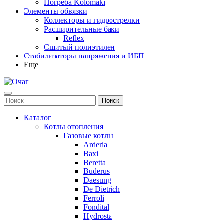
Погреба Kolomaki
Элементы обвязки
Коллекторы и гидрострелки
Расширительные баки
Reflex
Сшитый полиэтилен
Стабилизаторы напряжения и ИБП
Еще
Каталог
Котлы отопления
Газовые котлы
Arderia
Baxi
Beretta
Buderus
Daesung
De Dietrich
Ferroli
Fondital
Hydrosta