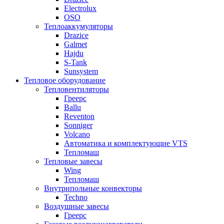
Electrolux
OSO
Теплоаккумуляторы
Drazice
Galmet
Hajdu
S-Tank
Sunsystem
Тепловое оборудование
Тепловентиляторы
Греерс
Ballu
Reventon
Sonniger
Volcano
Автоматика и комплектующие VTS
Тепломаш
Тепловые завесы
Wing
Тепломаш
Внутрипольные конвекторы
Techno
Воздушные завесы
Греерс