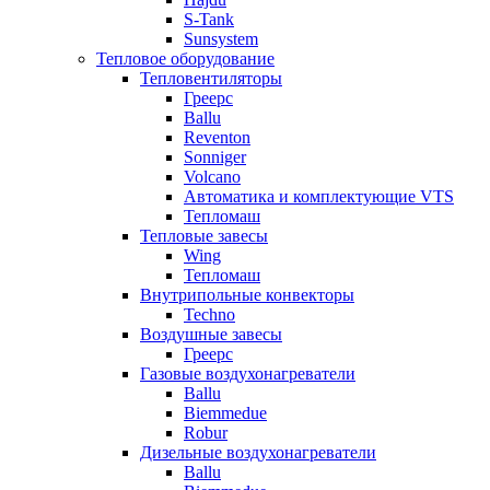
S-Tank
Sunsystem
Тепловое оборудование
Тепловентиляторы
Греерс
Ballu
Reventon
Sonniger
Volcano
Автоматика и комплектующие VTS
Тепломаш
Тепловые завесы
Wing
Тепломаш
Внутрипольные конвекторы
Techno
Воздушные завесы
Греерс
Газовые воздухонагреватели
Ballu
Biemmedue
Robur
Дизельные воздухонагреватели
Ballu