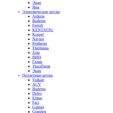
Эван
Яик
Электрические котлы
Arderia
Buderus
Ferroli
KENTATSU
Kospel
Navien
Protherm
Thermona
Zota
ВИН
Галан
УралПром
Эван
Пеллетные котлы
Vulkan
ACV
Buderus
Defro
Emtas
Faci
Galmet
Grandeg