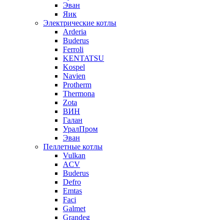
Эван
Яик
Электрические котлы
Arderia
Buderus
Ferroli
KENTATSU
Kospel
Navien
Protherm
Thermona
Zota
ВИН
Галан
УралПром
Эван
Пеллетные котлы
Vulkan
ACV
Buderus
Defro
Emtas
Faci
Galmet
Grandeg