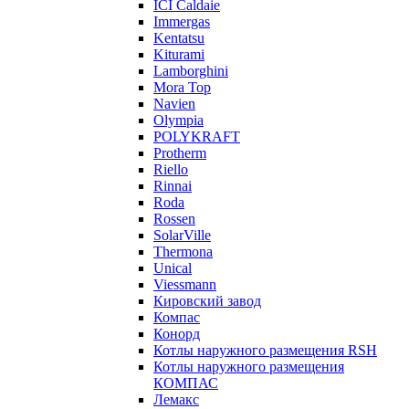
ICI Caldaie
Immergas
Kentatsu
Kiturami
Lamborghini
Mora Top
Navien
Olympia
POLYKRAFT
Protherm
Riello
Rinnai
Roda
Rossen
SolarVille
Thermona
Unical
Viessmann
Кировский завод
Компас
Конорд
Котлы наружного размещения RSH
Котлы наружного размещения
КОМПАС
Лемакс