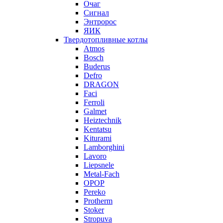
Очаг
Сигнал
Энтророс
ЯИК
Твердотопливные котлы
Atmos
Bosch
Buderus
Defro
DRAGON
Faci
Ferroli
Galmet
Heiztechnik
Kentatsu
Kiturami
Lamborghini
Lavoro
Liepsnele
Metal-Fach
OPOP
Pereko
Protherm
Stoker
Stropuva