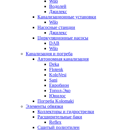
Wilo
Водолей
Джилекс
Канализационные установки
Wilo
Насосные станции
Джилекс
Циркуляционные насосы
DAB
Wilo
Канализация и погреба
Автономная канализация
Deka
Flotenk
KoloVesi
Sani
Евробион
Топол-Эко
Юнилос
Погреба Kolomaki
Элементы обвязки
Коллекторы и гидрострелки
Расширительные баки
Reflex
Сшитый полиэтилен