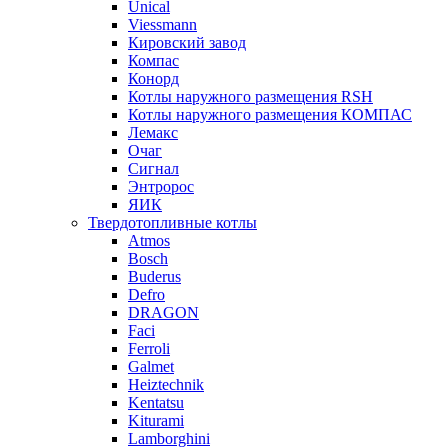
Unical
Viessmann
Кировский завод
Компас
Конорд
Котлы наружного размещения RSH
Котлы наружного размещения КОМПАС
Лемакс
Очаг
Сигнал
Энтророс
ЯИК
Твердотопливные котлы
Atmos
Bosch
Buderus
Defro
DRAGON
Faci
Ferroli
Galmet
Heiztechnik
Kentatsu
Kiturami
Lamborghini