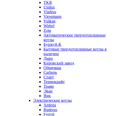
TKR
Unilux
Viadrus
Viessmann
Vulkan
Wirbel
Zota
Автоматические твердотопливные
котлы
Буржуй-К
Бытовые твердотопливные котлы в
наличии
Диво
Кировский завод
Общемаш
Сибирь
Старт
Термокрафт
Траян
Эван
Яик
Электрические котлы
Arderia
Buderus
Ferroli