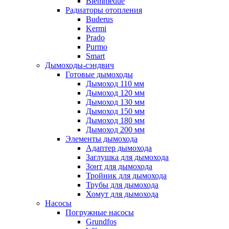
Biemmedue
Радиаторы отопления
Buderus
Kermi
Prado
Purmo
Smart
Дымоходы-сэндвич
Готовые дымоходы
Дымоход 110 мм
Дымоход 120 мм
Дымоход 130 мм
Дымоход 150 мм
Дымоход 180 мм
Дымоход 200 мм
Элементы дымохода
Адаптер дымохода
Заглушка для дымохода
Зонт для дымохода
Тройник для дымохода
Трубы для дымохода
Хомут для дымохода
Насосы
Погружные насосы
Grundfos