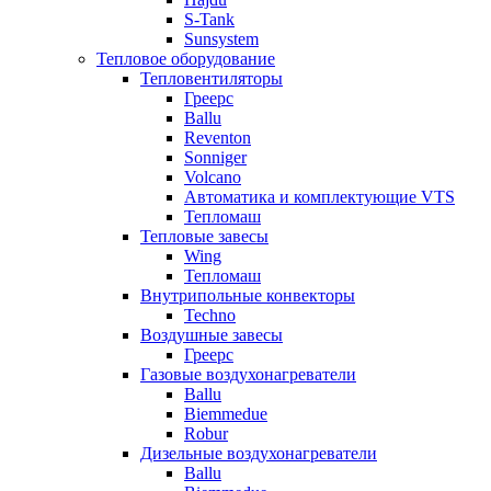
S-Tank
Sunsystem
Тепловое оборудование
Тепловентиляторы
Греерс
Ballu
Reventon
Sonniger
Volcano
Автоматика и комплектующие VTS
Тепломаш
Тепловые завесы
Wing
Тепломаш
Внутрипольные конвекторы
Techno
Воздушные завесы
Греерс
Газовые воздухонагреватели
Ballu
Biemmedue
Robur
Дизельные воздухонагреватели
Ballu