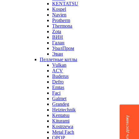
KENTATSU
Kospel
Navien
Protherm
Thermona
Zota
ВИН
Галан
УралПром
Эван
Пеллетные котлы
Vulkan
ACV
Buderus
Defro
Emtas
Faci
Galmet
Grandeg
Heiztechnik
Kentatsu
Рассчитать доставку
Kiturami
Kostrzewa
Metal Fach
OPOP