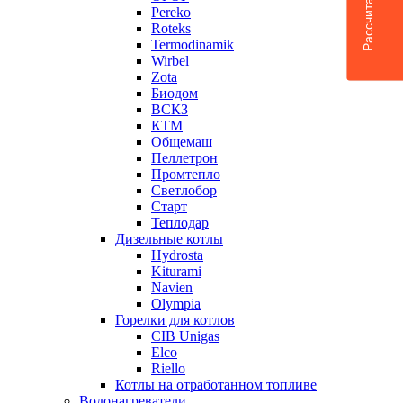
Pereko
Roteks
Termodinamik
Wirbel
Zota
Биодом
ВСКЗ
КТМ
Общемаш
Пеллетрон
Промтепло
Светлобор
Старт
Теплодар
Дизельные котлы
Hydrosta
Kiturami
Navien
Olympia
Горелки для котлов
CIB Unigas
Elco
Riello
Котлы на отработанном топливе
Водонагреватели