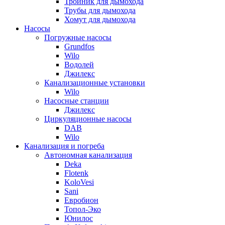
Тройник для дымохода
Трубы для дымохода
Хомут для дымохода
Насосы
Погружные насосы
Grundfos
Wilo
Водолей
Джилекс
Канализационные установки
Wilo
Насосные станции
Джилекс
Циркуляционные насосы
DAB
Wilo
Канализация и погреба
Автономная канализация
Deka
Flotenk
KoloVesi
Sani
Евробион
Топол-Эко
Юнилос