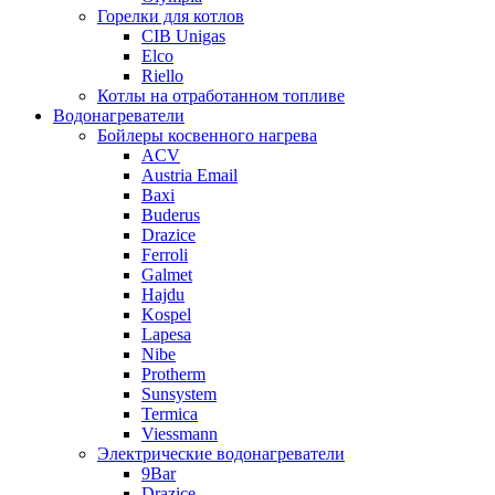
Горелки для котлов
CIB Unigas
Elco
Riello
Котлы на отработанном топливе
Водонагреватели
Бойлеры косвенного нагрева
ACV
Austria Email
Baxi
Buderus
Drazice
Ferroli
Galmet
Hajdu
Kospel
Lapesa
Nibe
Protherm
Sunsystem
Termica
Viessmann
Электрические водонагреватели
9Bar
Drazice