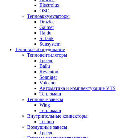
Electrolux
OSO
Теплоаккумуляторы
Drazice
Galmet
Hajdu
S-Tank
Sunsystem
Тепловое оборудование
Тепловентиляторы
Греерс
Ballu
Reventon
Sonniger
Volcano
Автоматика и комплектующие VTS
Тепломаш
Тепловые завесы
Wing
Тепломаш
Внутрипольные конвекторы
Techno
Воздушные завесы
Греерс