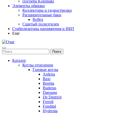
Погреба Kolomaki
Элементы обвязки
Коллекторы и гидрострелки
Расширительные баки
Reflex
Сшитый полиэтилен
Стабилизаторы напряжения и ИБП
Еще
Каталог
Котлы отопления
Газовые котлы
Arderia
Baxi
Beretta
Buderus
Daesung
De Dietrich
Ferroli
Fondital
Hydrosta