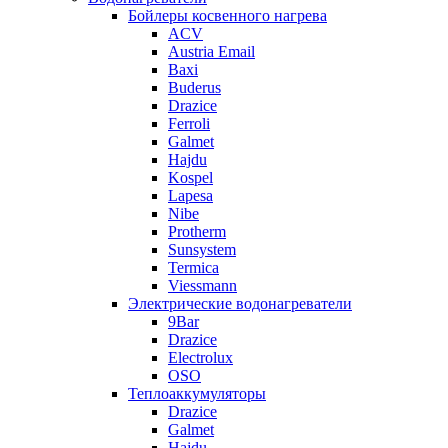
Бойлеры косвенного нагрева
ACV
Austria Email
Baxi
Buderus
Drazice
Ferroli
Galmet
Hajdu
Kospel
Lapesa
Nibe
Protherm
Sunsystem
Termica
Viessmann
Электрические водонагреватели
9Bar
Drazice
Electrolux
OSO
Теплоаккумуляторы
Drazice
Galmet
Hajdu