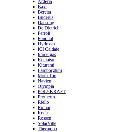
Arderia
Baxi
Beretta
Buderus
Daesung
De Dietrich
Ferroli
Fondital
Hydrosta
ICI Caldaie
Immergas
Kentatsu
Kiturami
Lamborghini
Mora Top
Navien
Olympia
POLYKRAFT
Protherm
Riello
Rinnai
Roda
Rossen
SolarVille
Thermona