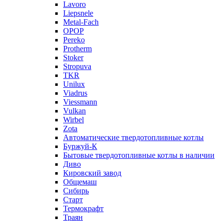
Lavoro
Liepsnele
Metal-Fach
OPOP
Pereko
Protherm
Stoker
Stropuva
TKR
Unilux
Viadrus
Viessmann
Vulkan
Wirbel
Zota
Автоматические твердотопливные котлы
Буржуй-К
Бытовые твердотопливные котлы в наличии
Диво
Кировский завод
Общемаш
Сибирь
Старт
Термокрафт
Траян