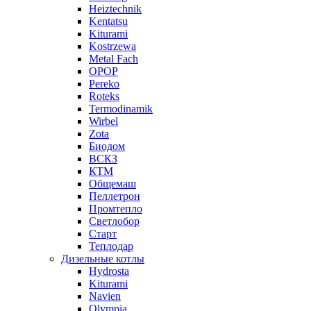
Heiztechnik
Kentatsu
Kiturami
Kostrzewa
Metal Fach
OPOP
Pereko
Roteks
Termodinamik
Wirbel
Zota
Биодом
ВСКЗ
КТМ
Общемаш
Пеллетрон
Промтепло
Светлобор
Старт
Теплодар
Дизельные котлы
Hydrosta
Kiturami
Navien
Olympia