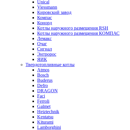
Unical
Viessmann
Кировский завод
Компас
Конорд
Котлы наружного размещения RSH
Котлы наружного размещения КОМПАС
Лемакс
Очаг
Сигнал
Энтророс
ЯИК
Твердотопливные котлы
Atmos
Bosch
Buderus
Defro
DRAGON
Faci
Ferroli
Galmet
Heiztechnik
Kentatsu
Kiturami
Lamborghini