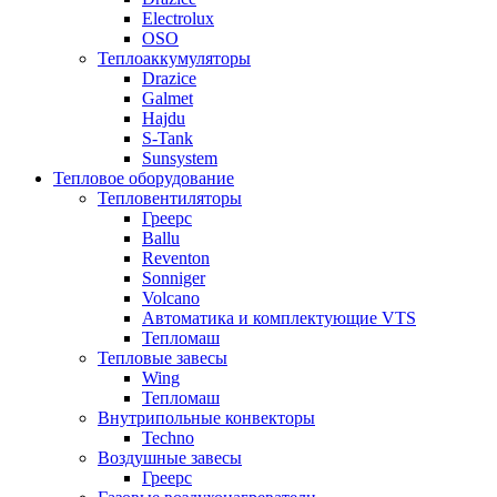
Electrolux
OSO
Теплоаккумуляторы
Drazice
Galmet
Hajdu
S-Tank
Sunsystem
Тепловое оборудование
Тепловентиляторы
Греерс
Ballu
Reventon
Sonniger
Volcano
Автоматика и комплектующие VTS
Тепломаш
Тепловые завесы
Wing
Тепломаш
Внутрипольные конвекторы
Techno
Воздушные завесы
Греерс