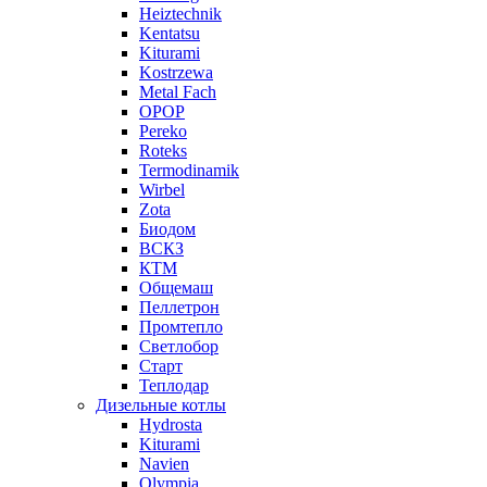
Heiztechnik
Kentatsu
Kiturami
Kostrzewa
Metal Fach
OPOP
Pereko
Roteks
Termodinamik
Wirbel
Zota
Биодом
ВСКЗ
КТМ
Общемаш
Пеллетрон
Промтепло
Светлобор
Старт
Теплодар
Дизельные котлы
Hydrosta
Kiturami
Navien
Olympia