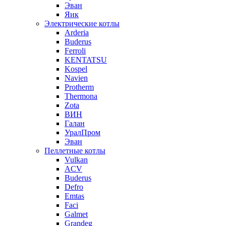
Эван
Яик
Электрические котлы
Arderia
Buderus
Ferroli
KENTATSU
Kospel
Navien
Protherm
Thermona
Zota
ВИН
Галан
УралПром
Эван
Пеллетные котлы
Vulkan
ACV
Buderus
Defro
Emtas
Faci
Galmet
Grandeg