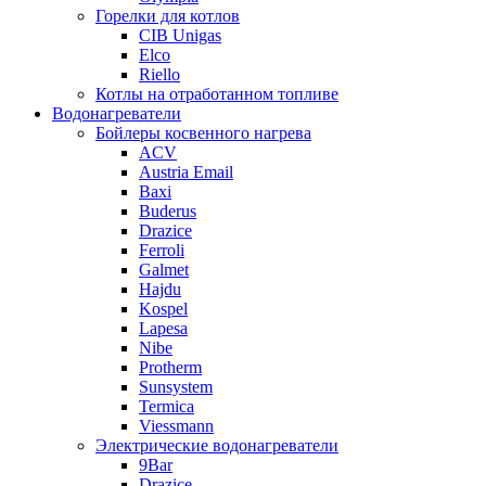
Горелки для котлов
CIB Unigas
Elco
Riello
Котлы на отработанном топливе
Водонагреватели
Бойлеры косвенного нагрева
ACV
Austria Email
Baxi
Buderus
Drazice
Ferroli
Galmet
Hajdu
Kospel
Lapesa
Nibe
Protherm
Sunsystem
Termica
Viessmann
Электрические водонагреватели
9Bar
Drazice