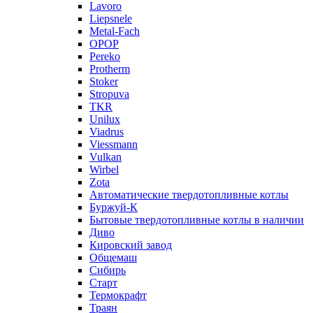
Lavoro
Liepsnele
Metal-Fach
OPOP
Pereko
Protherm
Stoker
Stropuva
TKR
Unilux
Viadrus
Viessmann
Vulkan
Wirbel
Zota
Автоматические твердотопливные котлы
Буржуй-К
Бытовые твердотопливные котлы в наличии
Диво
Кировский завод
Общемаш
Сибирь
Старт
Термокрафт
Траян