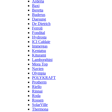
Arderia
Baxi
Beretta
Buderus
Daesung
De Dietrich
Ferroli
Fondital
Hydrosta
ICI Caldaie
Immergas
Kentatsu
Kiturami
Lamborghini
Mora Top
Navien
Olympia
POLYKRAFT
Protherm
Riello
Rinnai
Roda
Rossen
SolarVille
Thermona