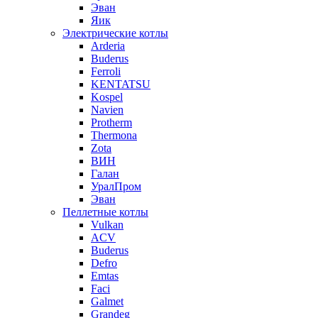
Эван
Яик
Электрические котлы
Arderia
Buderus
Ferroli
KENTATSU
Kospel
Navien
Protherm
Thermona
Zota
ВИН
Галан
УралПром
Эван
Пеллетные котлы
Vulkan
ACV
Buderus
Defro
Emtas
Faci
Galmet
Grandeg