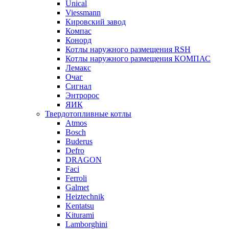
Unical
Viessmann
Кировский завод
Компас
Конорд
Котлы наружного размещения RSH
Котлы наружного размещения КОМПАС
Лемакс
Очаг
Сигнал
Энтророс
ЯИК
Твердотопливные котлы
Atmos
Bosch
Buderus
Defro
DRAGON
Faci
Ferroli
Galmet
Heiztechnik
Kentatsu
Kiturami
Lamborghini