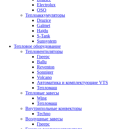
Electrolux
OSO
Теплоаккумуляторы
Drazice
Galmet
Hajdu
S-Tank
Sunsystem
Тепловое оборудование
Тепловентиляторы
Греерс
Ballu
Reventon
Sonniger
Volcano
Автоматика и комплектующие VTS
Тепломаш
Тепловые завесы
Wing
Тепломаш
Внутрипольные конвекторы
Techno
Воздушные завесы
Греерс