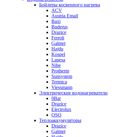
Бойлеры косвенного нагрева
ACV
Austria Email
Baxi
Buderus
Drazice
Ferroli
Galmet
Hajdu
Kospel
Lapesa
Nibe
Protherm
Sunsystem
Termica
Viessmann
Электрические водонагреватели
9Bar
Drazice
Electrolux
OSO
Теплоаккумуляторы
Drazice
Galmet
Hajdu