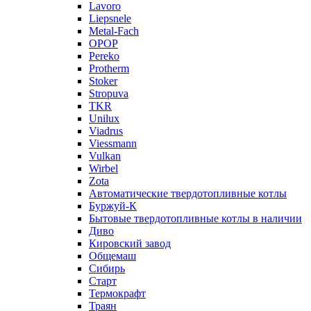
Lavoro
Liepsnele
Metal-Fach
OPOP
Pereko
Protherm
Stoker
Stropuva
TKR
Unilux
Viadrus
Viessmann
Vulkan
Wirbel
Zota
Автоматические твердотопливные котлы
Буржуй-К
Бытовые твердотопливные котлы в наличии
Диво
Кировский завод
Общемаш
Сибирь
Старт
Термокрафт
Траян