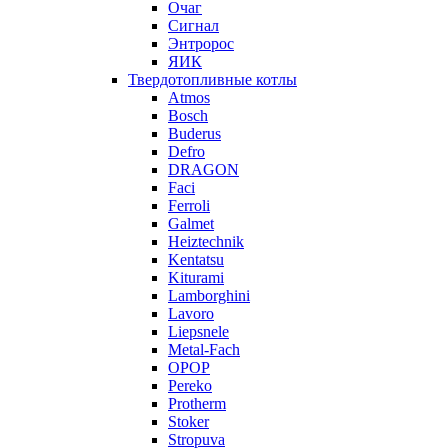
Очаг
Сигнал
Энтророс
ЯИК
Твердотопливные котлы
Atmos
Bosch
Buderus
Defro
DRAGON
Faci
Ferroli
Galmet
Heiztechnik
Kentatsu
Kiturami
Lamborghini
Lavoro
Liepsnele
Metal-Fach
OPOP
Pereko
Protherm
Stoker
Stropuva