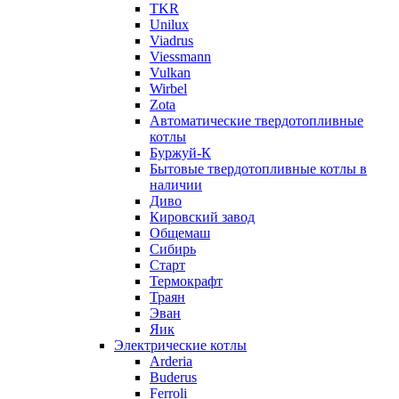
TKR
Unilux
Viadrus
Viessmann
Vulkan
Wirbel
Zota
Автоматические твердотопливные
котлы
Буржуй-К
Бытовые твердотопливные котлы в
наличии
Диво
Кировский завод
Общемаш
Сибирь
Старт
Термокрафт
Траян
Эван
Яик
Электрические котлы
Arderia
Buderus
Ferroli