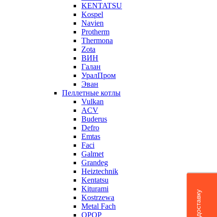
KENTATSU
Kospel
Navien
Protherm
Thermona
Zota
ВИН
Галан
УралПром
Эван
Пеллетные котлы
Vulkan
ACV
Buderus
Defro
Emtas
Faci
Galmet
Grandeg
Heiztechnik
Kentatsu
Kiturami
Kostrzewa
Metal Fach
OPOP