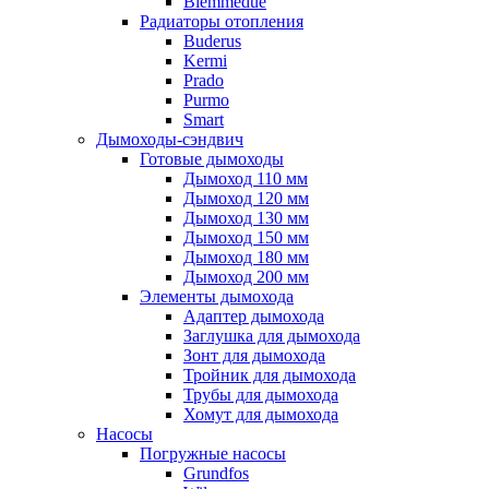
Biemmedue
Радиаторы отопления
Buderus
Kermi
Prado
Purmo
Smart
Дымоходы-сэндвич
Готовые дымоходы
Дымоход 110 мм
Дымоход 120 мм
Дымоход 130 мм
Дымоход 150 мм
Дымоход 180 мм
Дымоход 200 мм
Элементы дымохода
Адаптер дымохода
Заглушка для дымохода
Зонт для дымохода
Тройник для дымохода
Трубы для дымохода
Хомут для дымохода
Насосы
Погружные насосы
Grundfos