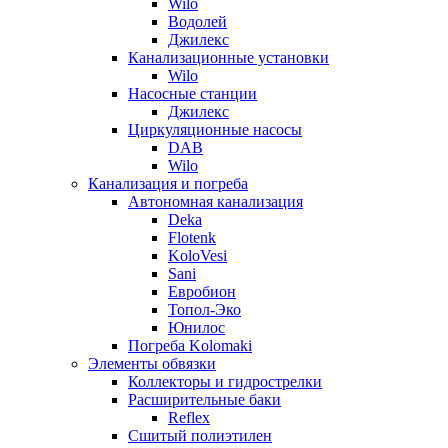
Wilo
Водолей
Джилекс
Канализационные установки
Wilo
Насосные станции
Джилекс
Циркуляционные насосы
DAB
Wilo
Канализация и погреба
Автономная канализация
Deka
Flotenk
KoloVesi
Sani
Евробион
Топол-Эко
Юнилос
Погреба Kolomaki
Элементы обвязки
Коллекторы и гидрострелки
Расширительные баки
Reflex
Сшитый полиэтилен