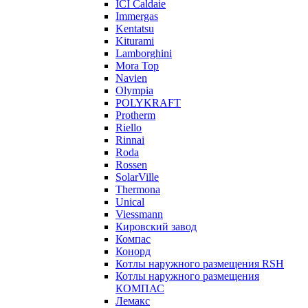
ICI Caldaie
Immergas
Kentatsu
Kiturami
Lamborghini
Mora Top
Navien
Olympia
POLYKRAFT
Protherm
Riello
Rinnai
Roda
Rossen
SolarVille
Thermona
Unical
Viessmann
Кировский завод
Компас
Конорд
Котлы наружного размещения RSH
Котлы наружного размещения
КОМПАС
Лемакс