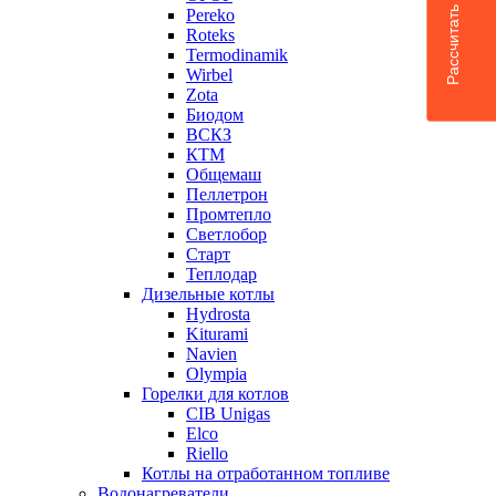
Рассчитать доставку
Pereko
Roteks
Termodinamik
Wirbel
Zota
Биодом
ВСКЗ
КТМ
Общемаш
Пеллетрон
Промтепло
Светлобор
Старт
Теплодар
Дизельные котлы
Hydrosta
Kiturami
Navien
Olympia
Горелки для котлов
CIB Unigas
Elco
Riello
Котлы на отработанном топливе
Водонагреватели