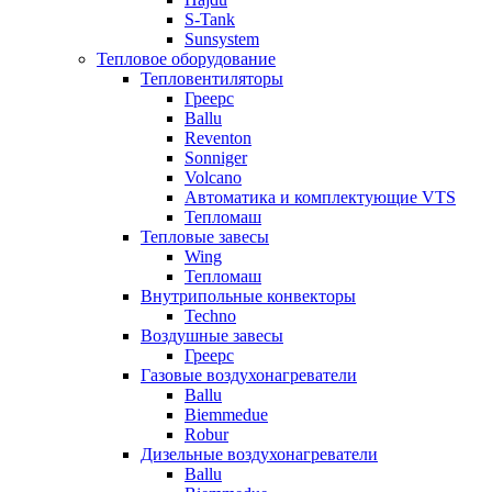
S-Tank
Sunsystem
Тепловое оборудование
Тепловентиляторы
Греерс
Ballu
Reventon
Sonniger
Volcano
Автоматика и комплектующие VTS
Тепломаш
Тепловые завесы
Wing
Тепломаш
Внутрипольные конвекторы
Techno
Воздушные завесы
Греерс
Газовые воздухонагреватели
Ballu
Biemmedue
Robur
Дизельные воздухонагреватели
Ballu