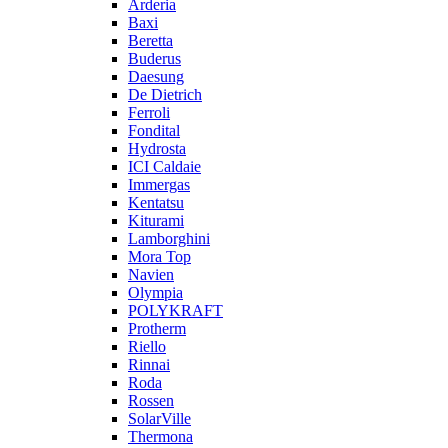
Arderia
Baxi
Beretta
Buderus
Daesung
De Dietrich
Ferroli
Fondital
Hydrosta
ICI Caldaie
Immergas
Kentatsu
Kiturami
Lamborghini
Mora Top
Navien
Olympia
POLYKRAFT
Protherm
Riello
Rinnai
Roda
Rossen
SolarVille
Thermona