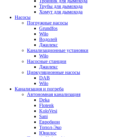
Тройник для дымохода
Трубы для дымохода
Хомут для дымохода
Насосы
Погружные насосы
Grundfos
Wilo
Водолей
Джилекс
Канализационные установки
Wilo
Насосные станции
Джилекс
Циркуляционные насосы
DAB
Wilo
Канализация и погреба
Автономная канализация
Deka
Flotenk
KoloVesi
Sani
Евробион
Топол-Эко
Юнилос