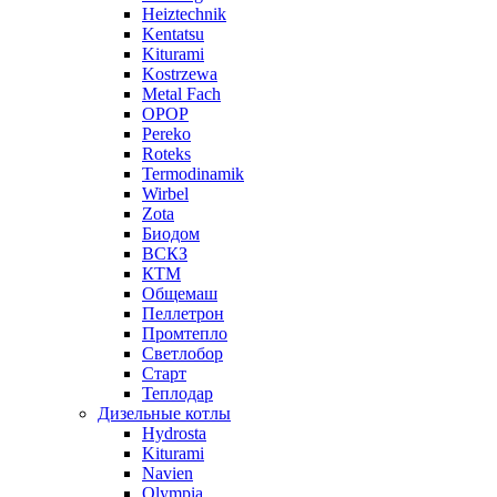
Heiztechnik
Kentatsu
Kiturami
Kostrzewa
Metal Fach
OPOP
Pereko
Roteks
Termodinamik
Wirbel
Zota
Биодом
ВСКЗ
КТМ
Общемаш
Пеллетрон
Промтепло
Светлобор
Старт
Теплодар
Дизельные котлы
Hydrosta
Kiturami
Navien
Olympia