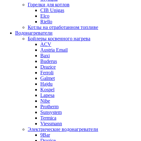
Горелки для котлов
CIB Unigas
Elco
Riello
Котлы на отработанном топливе
Водонагреватели
Бойлеры косвенного нагрева
ACV
Austria Email
Baxi
Buderus
Drazice
Ferroli
Galmet
Hajdu
Kospel
Lapesa
Nibe
Protherm
Sunsystem
Termica
Viessmann
Электрические водонагреватели
9Bar
Drazice