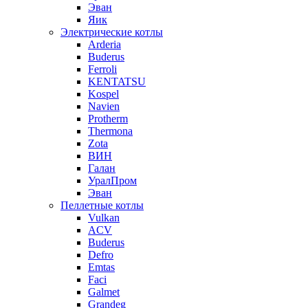
Эван
Яик
Электрические котлы
Arderia
Buderus
Ferroli
KENTATSU
Kospel
Navien
Protherm
Thermona
Zota
ВИН
Галан
УралПром
Эван
Пеллетные котлы
Vulkan
ACV
Buderus
Defro
Emtas
Faci
Galmet
Grandeg