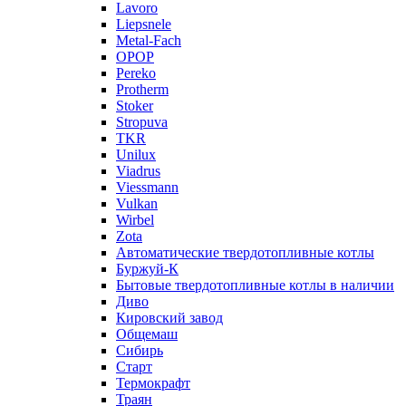
Lavoro
Liepsnele
Metal-Fach
OPOP
Pereko
Protherm
Stoker
Stropuva
TKR
Unilux
Viadrus
Viessmann
Vulkan
Wirbel
Zota
Автоматические твердотопливные котлы
Буржуй-К
Бытовые твердотопливные котлы в наличии
Диво
Кировский завод
Общемаш
Сибирь
Старт
Термокрафт
Траян