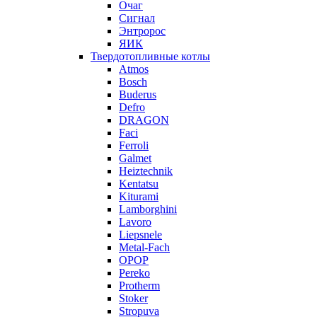
Очаг
Сигнал
Энтророс
ЯИК
Твердотопливные котлы
Atmos
Bosch
Buderus
Defro
DRAGON
Faci
Ferroli
Galmet
Heiztechnik
Kentatsu
Kiturami
Lamborghini
Lavoro
Liepsnele
Metal-Fach
OPOP
Pereko
Protherm
Stoker
Stropuva