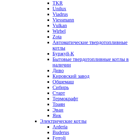
TKR
Unilux
Viadrus
Viessmann
Vulkan
Wirbel
Zota
Автоматические твердотопливные
котлы
Буржуй-К
Бытовые твердотопливные котлы в
наличии
Диво
Кировский завод
Общемаш
Сибирь
Старт
Термокрафт
Траян
Эван
Яик
Электрические котлы
Arderia
Buderus
Ferroli