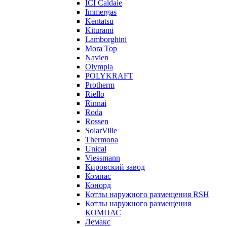
ICI Caldaie
Immergas
Kentatsu
Kiturami
Lamborghini
Mora Top
Navien
Olympia
POLYKRAFT
Protherm
Riello
Rinnai
Roda
Rossen
SolarVille
Thermona
Unical
Viessmann
Кировский завод
Компас
Конорд
Котлы наружного размещения RSH
Котлы наружного размещения
КОМПАС
Лемакс