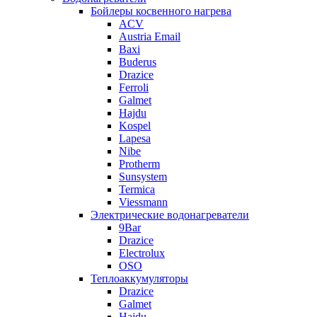
Бойлеры косвенного нагрева
ACV
Austria Email
Baxi
Buderus
Drazice
Ferroli
Galmet
Hajdu
Kospel
Lapesa
Nibe
Protherm
Sunsystem
Termica
Viessmann
Электрические водонагреватели
9Bar
Drazice
Electrolux
OSO
Теплоаккумуляторы
Drazice
Galmet
Hajdu