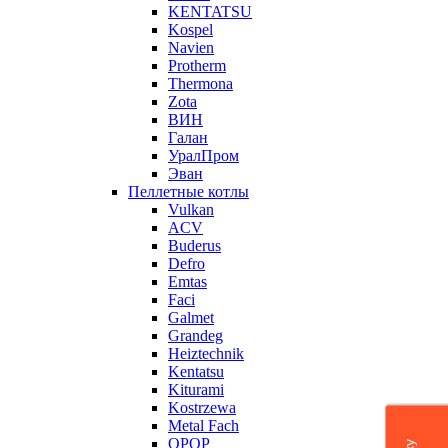
KENTATSU
Kospel
Navien
Protherm
Thermona
Zota
ВИН
Галан
УралПром
Эван
Пеллетные котлы
Vulkan
ACV
Buderus
Defro
Emtas
Faci
Galmet
Grandeg
Heiztechnik
Kentatsu
Kiturami
Kostrzewa
Metal Fach
OPOP