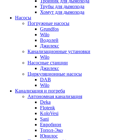
Тройник для дымохода
Трубы для дымохода
Хомут для дымохода
Насосы
Погружные насосы
Grundfos
Wilo
Водолей
Джилекс
Канализационные установки
Wilo
Насосные станции
Джилекс
Циркуляционные насосы
DAB
Wilo
Канализация и погреба
Автономная канализация
Deka
Flotenk
KoloVesi
Sani
Евробион
Топол-Эко
Юнилос