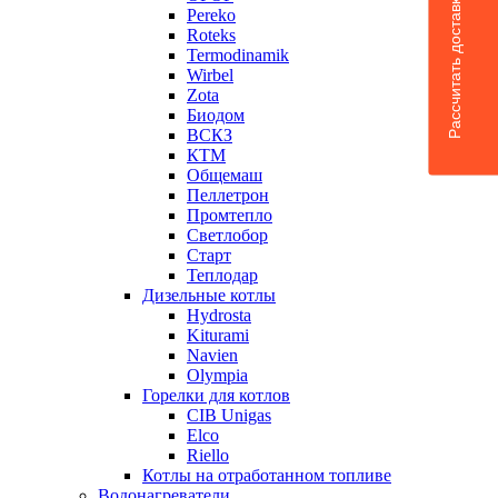
Рассчитать доставку
Pereko
Roteks
Termodinamik
Wirbel
Zota
Биодом
ВСКЗ
КТМ
Общемаш
Пеллетрон
Промтепло
Светлобор
Старт
Теплодар
Дизельные котлы
Hydrosta
Kiturami
Navien
Olympia
Горелки для котлов
CIB Unigas
Elco
Riello
Котлы на отработанном топливе
Водонагреватели