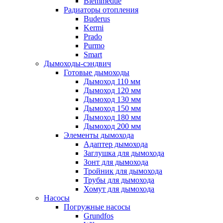
Biemmedue
Радиаторы отопления
Buderus
Kermi
Prado
Purmo
Smart
Дымоходы-сэндвич
Готовые дымоходы
Дымоход 110 мм
Дымоход 120 мм
Дымоход 130 мм
Дымоход 150 мм
Дымоход 180 мм
Дымоход 200 мм
Элементы дымохода
Адаптер дымохода
Заглушка для дымохода
Зонт для дымохода
Тройник для дымохода
Трубы для дымохода
Хомут для дымохода
Насосы
Погружные насосы
Grundfos