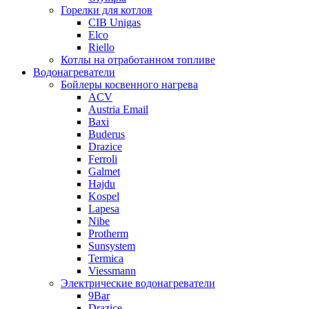
Горелки для котлов
CIB Unigas
Elco
Riello
Котлы на отработанном топливе
Водонагреватели
Бойлеры косвенного нагрева
ACV
Austria Email
Baxi
Buderus
Drazice
Ferroli
Galmet
Hajdu
Kospel
Lapesa
Nibe
Protherm
Sunsystem
Termica
Viessmann
Электрические водонагреватели
9Bar
Drazice