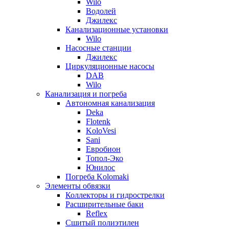
Wilo
Водолей
Джилекс
Канализационные установки
Wilo
Насосные станции
Джилекс
Циркуляционные насосы
DAB
Wilo
Канализация и погреба
Автономная канализация
Deka
Flotenk
KoloVesi
Sani
Евробион
Топол-Эко
Юнилос
Погреба Kolomaki
Элементы обвязки
Коллекторы и гидрострелки
Расширительные баки
Reflex
Сшитый полиэтилен