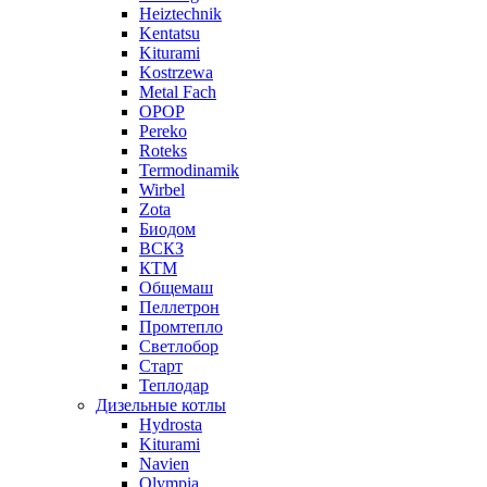
Heiztechnik
Kentatsu
Kiturami
Kostrzewa
Metal Fach
OPOP
Pereko
Roteks
Termodinamik
Wirbel
Zota
Биодом
ВСКЗ
КТМ
Общемаш
Пеллетрон
Промтепло
Светлобор
Старт
Теплодар
Дизельные котлы
Hydrosta
Kiturami
Navien
Olympia