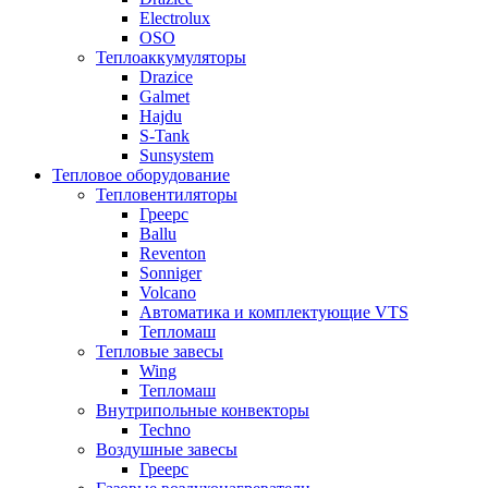
Electrolux
OSO
Теплоаккумуляторы
Drazice
Galmet
Hajdu
S-Tank
Sunsystem
Тепловое оборудование
Тепловентиляторы
Греерс
Ballu
Reventon
Sonniger
Volcano
Автоматика и комплектующие VTS
Тепломаш
Тепловые завесы
Wing
Тепломаш
Внутрипольные конвекторы
Techno
Воздушные завесы
Греерс