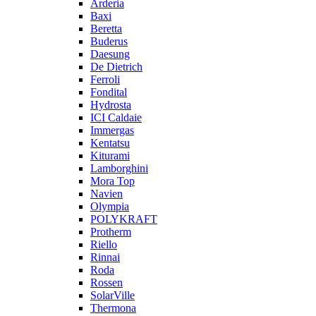
Arderia
Baxi
Beretta
Buderus
Daesung
De Dietrich
Ferroli
Fondital
Hydrosta
ICI Caldaie
Immergas
Kentatsu
Kiturami
Lamborghini
Mora Top
Navien
Olympia
POLYKRAFT
Protherm
Riello
Rinnai
Roda
Rossen
SolarVille
Thermona