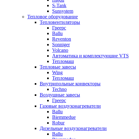
S-Tank
Sunsystem
Тепловое оборудование
Тепловентиляторы
Греерс
Ballu
Reventon
Sonniger
Volcano
Автоматика и комплектующие VTS
Тепломаш
Тепловые завесы
Wing
Тепломаш
Внутрипольные конвекторы
Techno
Воздушные завесы
Греерс
Газовые воздухонагреватели
Ballu
Biemmedue
Robur
Дизельные воздухонагреватели
Ballu