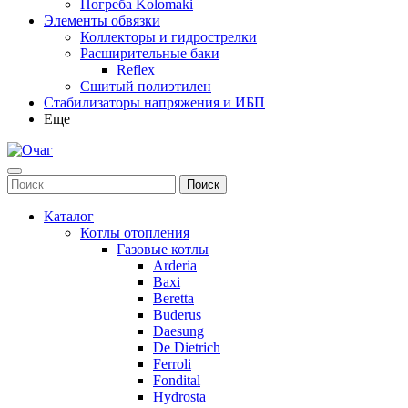
Погреба Kolomaki
Элементы обвязки
Коллекторы и гидрострелки
Расширительные баки
Reflex
Сшитый полиэтилен
Стабилизаторы напряжения и ИБП
Еще
Каталог
Котлы отопления
Газовые котлы
Arderia
Baxi
Beretta
Buderus
Daesung
De Dietrich
Ferroli
Fondital
Hydrosta