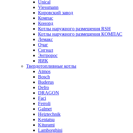
Unical
Viessmann
Кировский завод
Компас
Конорд
Котлы наружного размещения RSH
Котлы наружного размещения КОМПАС
Лемакс
Очаг
Сигнал
Энтророс
ЯИК
Твердотопливные котлы
Atmos
Bosch
Buderus
Defro
DRAGON
Faci
Ferroli
Galmet
Heiztechnik
Kentatsu
Kiturami
Lamborghini