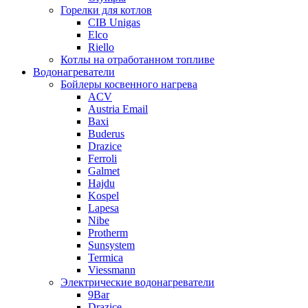
Горелки для котлов
CIB Unigas
Elco
Riello
Котлы на отработанном топливе
Водонагреватели
Бойлеры косвенного нагрева
ACV
Austria Email
Baxi
Buderus
Drazice
Ferroli
Galmet
Hajdu
Kospel
Lapesa
Nibe
Protherm
Sunsystem
Termica
Viessmann
Электрические водонагреватели
9Bar
Drazice