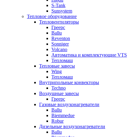
S-Tank
Sunsystem
Тепловое оборудование
Тепловентиляторы
Греерс
Ballu
Reventon
Sonniger
Volcano
Автоматика и комплектующие VTS
Тепломаш
Тепловые завесы
Wing
Тепломаш
Внутрипольные конвекторы
Techno
Воздушные завесы
Греерс
Газовые воздухонагреватели
Ballu
Biemmedue
Robur
Дизельные воздухонагреватели
Ballu