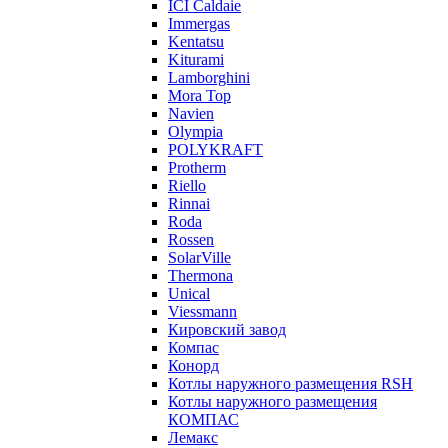
ICI Caldaie
Immergas
Kentatsu
Kiturami
Lamborghini
Mora Top
Navien
Olympia
POLYKRAFT
Protherm
Riello
Rinnai
Roda
Rossen
SolarVille
Thermona
Unical
Viessmann
Кировский завод
Компас
Конорд
Котлы наружного размещения RSH
Котлы наружного размещения
КОМПАС
Лемакс