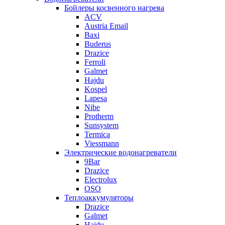
Бойлеры косвенного нагрева
ACV
Austria Email
Baxi
Buderus
Drazice
Ferroli
Galmet
Hajdu
Kospel
Lapesa
Nibe
Protherm
Sunsystem
Termica
Viessmann
Электрические водонагреватели
9Bar
Drazice
Electrolux
OSO
Теплоаккумуляторы
Drazice
Galmet
Hajdu