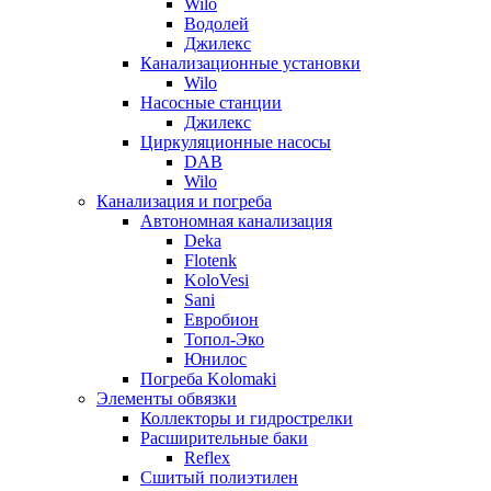
Wilo
Водолей
Джилекс
Канализационные установки
Wilo
Насосные станции
Джилекс
Циркуляционные насосы
DAB
Wilo
Канализация и погреба
Автономная канализация
Deka
Flotenk
KoloVesi
Sani
Евробион
Топол-Эко
Юнилос
Погреба Kolomaki
Элементы обвязки
Коллекторы и гидрострелки
Расширительные баки
Reflex
Сшитый полиэтилен