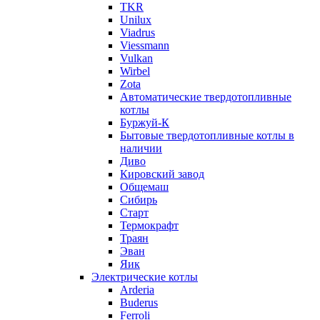
TKR
Unilux
Viadrus
Viessmann
Vulkan
Wirbel
Zota
Автоматические твердотопливные
котлы
Буржуй-К
Бытовые твердотопливные котлы в
наличии
Диво
Кировский завод
Общемаш
Сибирь
Старт
Термокрафт
Траян
Эван
Яик
Электрические котлы
Arderia
Buderus
Ferroli