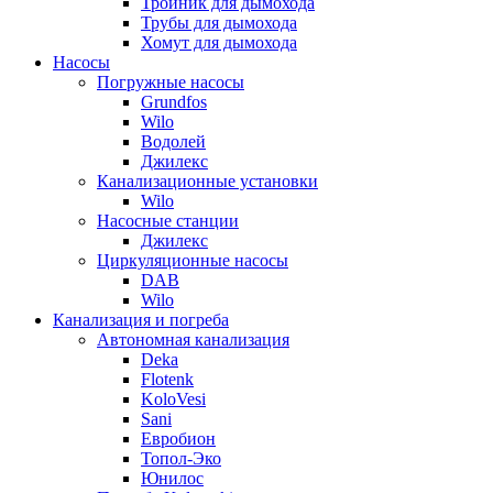
Тройник для дымохода
Трубы для дымохода
Хомут для дымохода
Насосы
Погружные насосы
Grundfos
Wilo
Водолей
Джилекс
Канализационные установки
Wilo
Насосные станции
Джилекс
Циркуляционные насосы
DAB
Wilo
Канализация и погреба
Автономная канализация
Deka
Flotenk
KoloVesi
Sani
Евробион
Топол-Эко
Юнилос