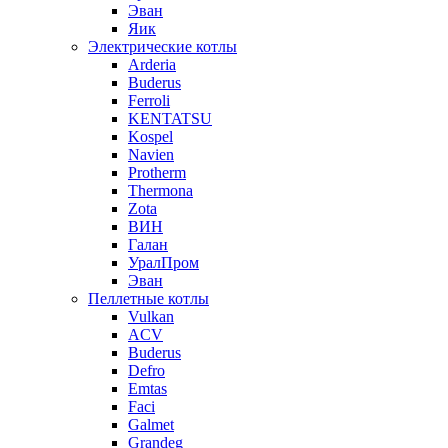
Эван
Яик
Электрические котлы
Arderia
Buderus
Ferroli
KENTATSU
Kospel
Navien
Protherm
Thermona
Zota
ВИН
Галан
УралПром
Эван
Пеллетные котлы
Vulkan
ACV
Buderus
Defro
Emtas
Faci
Galmet
Grandeg