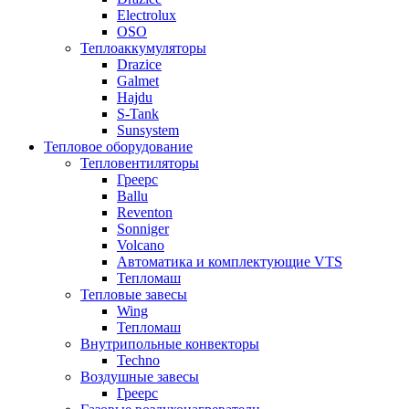
Electrolux
OSO
Теплоаккумуляторы
Drazice
Galmet
Hajdu
S-Tank
Sunsystem
Тепловое оборудование
Тепловентиляторы
Греерс
Ballu
Reventon
Sonniger
Volcano
Автоматика и комплектующие VTS
Тепломаш
Тепловые завесы
Wing
Тепломаш
Внутрипольные конвекторы
Techno
Воздушные завесы
Греерс