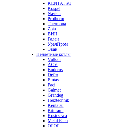
KENTATSU
Kospel
Navien
Protherm
Thermona
Zota
ВИН
Галан
УралПром
Эван
Пеллетные котлы
Vulkan
ACV
Buderus
Defro
Emtas
Faci
Galmet
Grandeg
Heiztechnik
Kentatsu
Kiturami
Kostrzewa
Metal Fach
OPOP