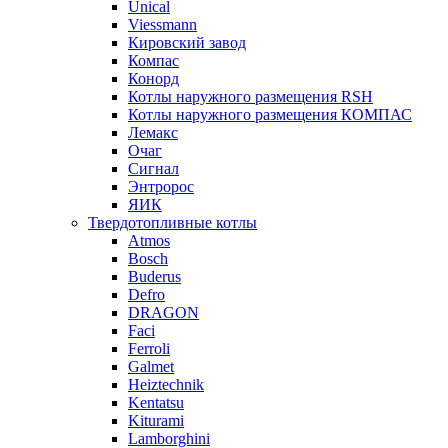
Unical
Viessmann
Кировский завод
Компас
Конорд
Котлы наружного размещения RSH
Котлы наружного размещения КОМПАС
Лемакс
Очаг
Сигнал
Энтророс
ЯИК
Твердотопливные котлы
Atmos
Bosch
Buderus
Defro
DRAGON
Faci
Ferroli
Galmet
Heiztechnik
Kentatsu
Kiturami
Lamborghini