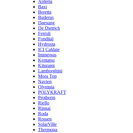
Arderia
Baxi
Beretta
Buderus
Daesung
De Dietrich
Ferroli
Fondital
Hydrosta
ICI Caldaie
Immergas
Kentatsu
Kiturami
Lamborghini
Mora Top
Navien
Olympia
POLYKRAFT
Protherm
Riello
Rinnai
Roda
Rossen
SolarVille
Thermona