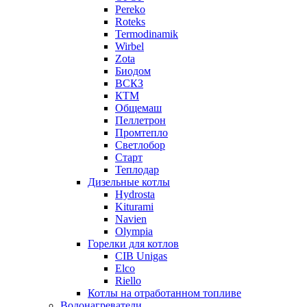
Pereko
Roteks
Termodinamik
Wirbel
Zota
Биодом
ВСКЗ
КТМ
Общемаш
Пеллетрон
Промтепло
Светлобор
Старт
Теплодар
Дизельные котлы
Hydrosta
Kiturami
Navien
Olympia
Горелки для котлов
CIB Unigas
Elco
Riello
Котлы на отработанном топливе
Водонагреватели