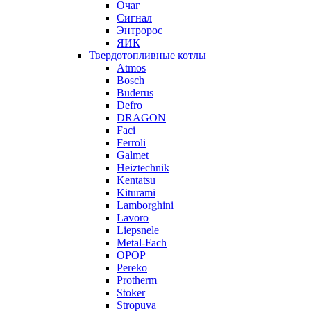
Очаг
Сигнал
Энтророс
ЯИК
Твердотопливные котлы
Atmos
Bosch
Buderus
Defro
DRAGON
Faci
Ferroli
Galmet
Heiztechnik
Kentatsu
Kiturami
Lamborghini
Lavoro
Liepsnele
Metal-Fach
OPOP
Pereko
Protherm
Stoker
Stropuva