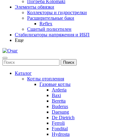
Погреба Kolomaki
Элементы обвязки
Коллекторы и гидрострелки
Расширительные баки
Reflex
Сшитый полиэтилен
Стабилизаторы напряжения и ИБП
Еще
Каталог
Котлы отопления
Газовые котлы
Arderia
Baxi
Beretta
Buderus
Daesung
De Dietrich
Ferroli
Fondital
Hydrosta