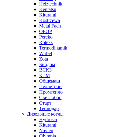
Heiztechnik
Kentatsu
Kiturami
Kostrzewa
Metal Fach
OPOP
Pereko
Roteks
Termodinamik
Wirbel
Zota
Биодом
ВСКЗ
КТМ
Общемаш
Пеллетрон
Промтепло
Светлобор
Старт
Теплодар
Дизельные котлы
Hydrosta
Kiturami
Navien
Olympia