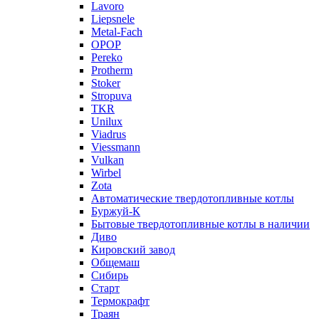
Lavoro
Liepsnele
Metal-Fach
OPOP
Pereko
Protherm
Stoker
Stropuva
TKR
Unilux
Viadrus
Viessmann
Vulkan
Wirbel
Zota
Автоматические твердотопливные котлы
Буржуй-К
Бытовые твердотопливные котлы в наличии
Диво
Кировский завод
Общемаш
Сибирь
Старт
Термокрафт
Траян