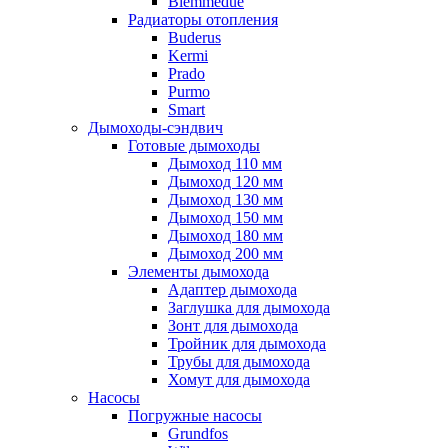
Biemmedue
Радиаторы отопления
Buderus
Kermi
Prado
Purmo
Smart
Дымоходы-сэндвич
Готовые дымоходы
Дымоход 110 мм
Дымоход 120 мм
Дымоход 130 мм
Дымоход 150 мм
Дымоход 180 мм
Дымоход 200 мм
Элементы дымохода
Адаптер дымохода
Заглушка для дымохода
Зонт для дымохода
Тройник для дымохода
Трубы для дымохода
Хомут для дымохода
Насосы
Погружные насосы
Grundfos