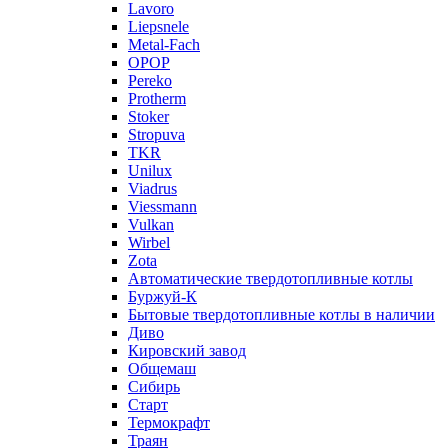
Lavoro
Liepsnele
Metal-Fach
OPOP
Pereko
Protherm
Stoker
Stropuva
TKR
Unilux
Viadrus
Viessmann
Vulkan
Wirbel
Zota
Автоматические твердотопливные котлы
Буржуй-К
Бытовые твердотопливные котлы в наличии
Диво
Кировский завод
Общемаш
Сибирь
Старт
Термокрафт
Траян