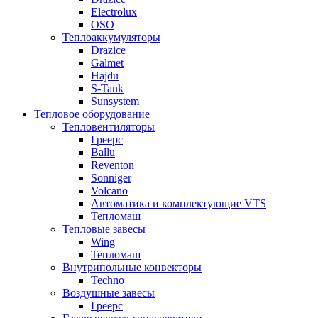
Electrolux
OSO
Теплоаккумуляторы
Drazice
Galmet
Hajdu
S-Tank
Sunsystem
Тепловое оборудование
Тепловентиляторы
Греерс
Ballu
Reventon
Sonniger
Volcano
Автоматика и комплектующие VTS
Тепломаш
Тепловые завесы
Wing
Тепломаш
Внутрипольные конвекторы
Techno
Воздушные завесы
Греерс