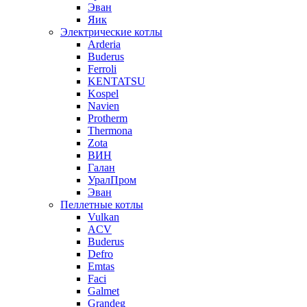
Эван
Яик
Электрические котлы
Arderia
Buderus
Ferroli
KENTATSU
Kospel
Navien
Protherm
Thermona
Zota
ВИН
Галан
УралПром
Эван
Пеллетные котлы
Vulkan
ACV
Buderus
Defro
Emtas
Faci
Galmet
Grandeg