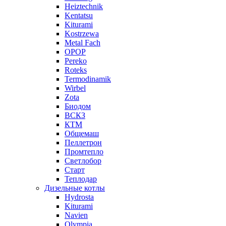
Heiztechnik
Kentatsu
Kiturami
Kostrzewa
Metal Fach
OPOP
Pereko
Roteks
Termodinamik
Wirbel
Zota
Биодом
ВСКЗ
КТМ
Общемаш
Пеллетрон
Промтепло
Светлобор
Старт
Теплодар
Дизельные котлы
Hydrosta
Kiturami
Navien
Olympia