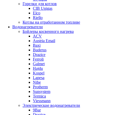
Горелки для котлов
CIB Unigas
Elco
Riello
Котлы на отработанном топливе
Водонагреватели
Бойлеры косвенного нагрева
ACV
Austria Email
Baxi
Buderus
Drazice
Ferroli
Galmet
Hajdu
Kospel
Lapesa
Nibe
Protherm
Sunsystem
Termica
Viessmann
Электрические водонагреватели
9Bar
Drazice