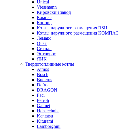
Unical
Viessmann
Кировский завод
Компас
Конорд
Котлы наружного размещения RSH
Котлы наружного размещения КОМПАС
Лемакс
Очаг
Сигнал
Энтророс
ЯИК
Твердотопливные котлы
Atmos
Bosch
Buderus
Defro
DRAGON
Faci
Ferroli
Galmet
Heiztechnik
Kentatsu
Kiturami
Lamborghini