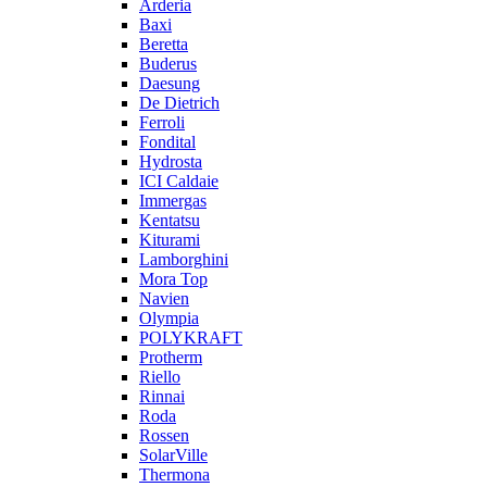
Arderia
Baxi
Beretta
Buderus
Daesung
De Dietrich
Ferroli
Fondital
Hydrosta
ICI Caldaie
Immergas
Kentatsu
Kiturami
Lamborghini
Mora Top
Navien
Olympia
POLYKRAFT
Protherm
Riello
Rinnai
Roda
Rossen
SolarVille
Thermona