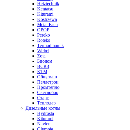
Heiztechnik
Kentatsu
Kiturami
Kostrzewa
Metal Fach
OPOP
Pereko
Roteks
Termodinamik
Wirbel
Zota
Биодом
ВСКЗ
КТМ
Общемаш
Пеллетрон
Промтепло
Светлобор
Старт
Теплодар
Дизельные котлы
Hydrosta
Kiturami
Navien
Olympia