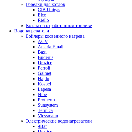
Горелки для котлов
CIB Unigas
Elco
Riello
Котлы на отработанном топливе
Водонагреватели
Бойлеры косвенного нагрева
ACV
Austria Email
Baxi
Buderus
Drazice
Ferroli
Galmet
Hajdu
Kospel
Lapesa
Nibe
Protherm
Sunsystem
Termica
Viessmann
Электрические водонагреватели
9Bar
Drazice