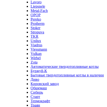
Lavoro
Liepsnele
Metal-Fach
OPOP
Pereko
Protherm
Stoker
Stropuva
TKR
Unilux
Viadrus
Viessmann
Vulkan
Wirbel
Zota
Автоматические твердотопливные котлы
Буржуй-К
Бытовые твердотопливные котлы в наличии
Диво
Кировский завод
Общемаш
Сибирь
Старт
Термокрафт
Траян