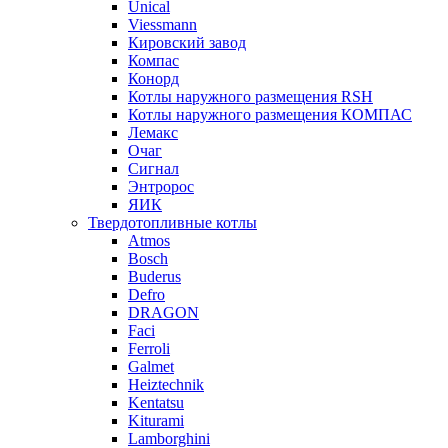
Unical
Viessmann
Кировский завод
Компас
Конорд
Котлы наружного размещения RSH
Котлы наружного размещения КОМПАС
Лемакс
Очаг
Сигнал
Энтророс
ЯИК
Твердотопливные котлы
Atmos
Bosch
Buderus
Defro
DRAGON
Faci
Ferroli
Galmet
Heiztechnik
Kentatsu
Kiturami
Lamborghini