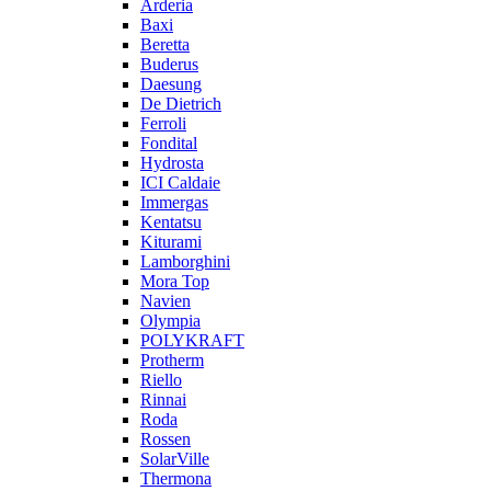
Arderia
Baxi
Beretta
Buderus
Daesung
De Dietrich
Ferroli
Fondital
Hydrosta
ICI Caldaie
Immergas
Kentatsu
Kiturami
Lamborghini
Mora Top
Navien
Olympia
POLYKRAFT
Protherm
Riello
Rinnai
Roda
Rossen
SolarVille
Thermona