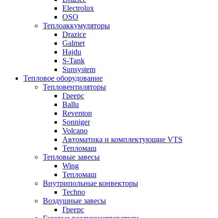
Electrolux
OSO
Теплоаккумуляторы
Drazice
Galmet
Hajdu
S-Tank
Sunsystem
Тепловое оборудование
Тепловентиляторы
Греерс
Ballu
Reventon
Sonniger
Volcano
Автоматика и комплектующие VTS
Тепломаш
Тепловые завесы
Wing
Тепломаш
Внутрипольные конвекторы
Techno
Воздушные завесы
Греерс