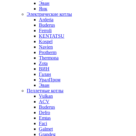
Эван
Яик
Электрические котлы
Arderia
Buderus
Ferroli
KENTATSU
Kospel
Navien
Protherm
Thermona
Zota
ВИН
Галан
УралПром
Эван
Пеллетные котлы
Vulkan
ACV
Buderus
Defro
Emtas
Faci
Galmet
Grandeg