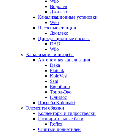
Wilo
Водолей
Джилекс
Канализационные установки
Wilo
Насосные станции
Джилекс
Циркуляционные насосы
DAB
Wilo
Канализация и погреба
Автономная канализация
Deka
Flotenk
KoloVesi
Sani
Евробион
Топол-Эко
Юнилос
Погреба Kolomaki
Элементы обвязки
Коллекторы и гидрострелки
Расширительные баки
Reflex
Сшитый полиэтилен