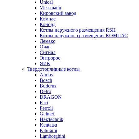
Unical
Viessmann
Кировский завод
Компас
Конорд
Котлы наружного размещения RSH
Котлы наружного размещения КОМПАС
Лемакс
Очаг
Сигнал
Энтророс
ЯИК
Твердотопливные котлы
Atmos
Bosch
Buderus
Defro
DRAGON
Faci
Ferroli
Galmet
Heiztechnik
Kentatsu
Kiturami
Lamborghini