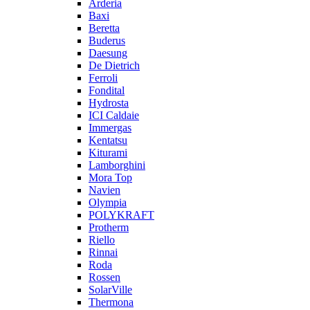
Arderia
Baxi
Beretta
Buderus
Daesung
De Dietrich
Ferroli
Fondital
Hydrosta
ICI Caldaie
Immergas
Kentatsu
Kiturami
Lamborghini
Mora Top
Navien
Olympia
POLYKRAFT
Protherm
Riello
Rinnai
Roda
Rossen
SolarVille
Thermona