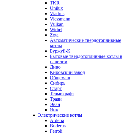
TKR
Unilux
Viadrus
Viessmann
Vulkan
Wirbel
Zota
Автоматические твердотопливные
котлы
Буржуй-К
Бытовые твердотопливные котлы в
наличии
Диво
Кировский завод
Общемаш
Сибирь
Старт
Термокрафт
Траян
Эван
Яик
Электрические котлы
Arderia
Buderus
Ferroli