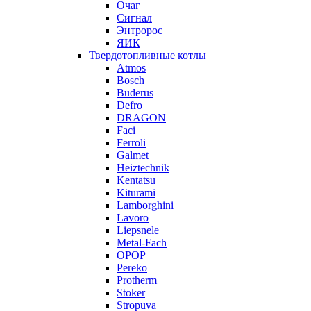
Очаг
Сигнал
Энтророс
ЯИК
Твердотопливные котлы
Atmos
Bosch
Buderus
Defro
DRAGON
Faci
Ferroli
Galmet
Heiztechnik
Kentatsu
Kiturami
Lamborghini
Lavoro
Liepsnele
Metal-Fach
OPOP
Pereko
Protherm
Stoker
Stropuva