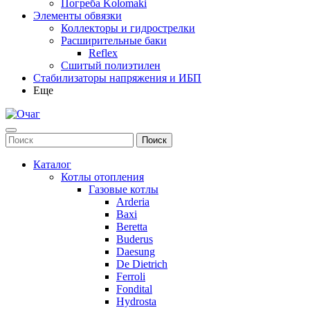
Погреба Kolomaki
Элементы обвязки
Коллекторы и гидрострелки
Расширительные баки
Reflex
Сшитый полиэтилен
Стабилизаторы напряжения и ИБП
Еще
Каталог
Котлы отопления
Газовые котлы
Arderia
Baxi
Beretta
Buderus
Daesung
De Dietrich
Ferroli
Fondital
Hydrosta