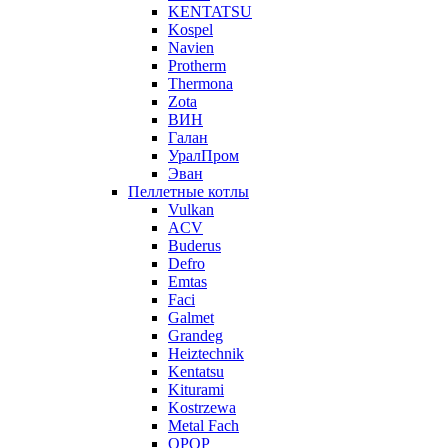
KENTATSU
Kospel
Navien
Protherm
Thermona
Zota
ВИН
Галан
УралПром
Эван
Пеллетные котлы
Vulkan
ACV
Buderus
Defro
Emtas
Faci
Galmet
Grandeg
Heiztechnik
Kentatsu
Kiturami
Kostrzewa
Metal Fach
OPOP