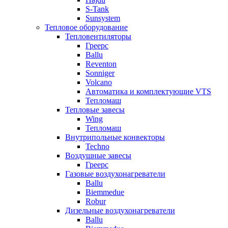
S-Tank
Sunsystem
Тепловое оборудование
Тепловентиляторы
Греерс
Ballu
Reventon
Sonniger
Volcano
Автоматика и комплектующие VTS
Тепломаш
Тепловые завесы
Wing
Тепломаш
Внутрипольные конвекторы
Techno
Воздушные завесы
Греерс
Газовые воздухонагреватели
Ballu
Biemmedue
Robur
Дизельные воздухонагреватели
Ballu