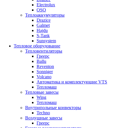
Electrolux
OSO
Теплоаккумуляторы
Drazice
Galmet
Hajdu
S-Tank
Sunsystem
Тепловое оборудование
Тепловентиляторы
Греерс
Ballu
Reventon
Sonniger
Volcano
Автоматика и комплектующие VTS
Тепломаш
Тепловые завесы
Wing
Тепломаш
Внутрипольные конвекторы
Techno
Воздушные завесы
Греерс