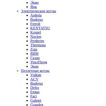
Эван
Яик
Электрические котлы
Arderia
Buderus
Ferroli
KENTATSU
Kospel
Navien
Protherm
Thermona
Zota
ВИН
Галан
УралПром
Эван
Пеллетные котлы
Vulkan
ACV
Buderus
Defro
Emtas
Faci
Galmet
Grandeg