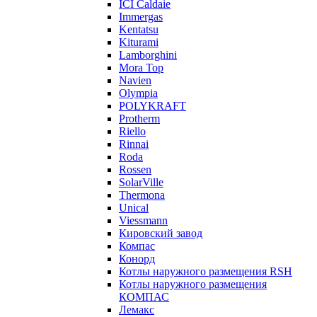
ICI Caldaie
Immergas
Kentatsu
Kiturami
Lamborghini
Mora Top
Navien
Olympia
POLYKRAFT
Protherm
Riello
Rinnai
Roda
Rossen
SolarVille
Thermona
Unical
Viessmann
Кировский завод
Компас
Конорд
Котлы наружного размещения RSH
Котлы наружного размещения
КОМПАС
Лемакс