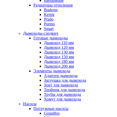
Biemmedue
Радиаторы отопления
Buderus
Kermi
Prado
Purmo
Smart
Дымоходы-сэндвич
Готовые дымоходы
Дымоход 110 мм
Дымоход 120 мм
Дымоход 130 мм
Дымоход 150 мм
Дымоход 180 мм
Дымоход 200 мм
Элементы дымохода
Адаптер дымохода
Заглушка для дымохода
Зонт для дымохода
Тройник для дымохода
Трубы для дымохода
Хомут для дымохода
Насосы
Погружные насосы
Grundfos