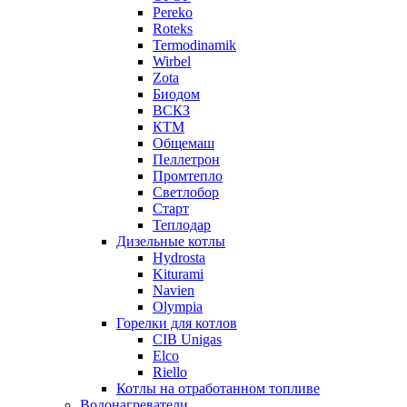
Pereko
Roteks
Termodinamik
Wirbel
Zota
Биодом
ВСКЗ
КТМ
Общемаш
Пеллетрон
Промтепло
Светлобор
Старт
Теплодар
Дизельные котлы
Hydrosta
Kiturami
Navien
Olympia
Горелки для котлов
CIB Unigas
Elco
Riello
Котлы на отработанном топливе
Водонагреватели