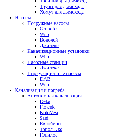
Тройник для дымохода
Трубы для дымохода
Хомут для дымохода
Насосы
Погружные насосы
Grundfos
Wilo
Водолей
Джилекс
Канализационные установки
Wilo
Насосные станции
Джилекс
Циркуляционные насосы
DAB
Wilo
Канализация и погреба
Автономная канализация
Deka
Flotenk
KoloVesi
Sani
Евробион
Топол-Эко
Юнилос