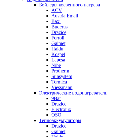
Бойлеры косвенного нагрева
ACV
Austria Email
Baxi
Buderus
Drazice
Ferroli
Galmet
Hajdu
Kospel
Lapesa
Nibe
Protherm
Sunsystem
Termica
Viessmann
Электрические водонагреватели
9Bar
Drazice
Electrolux
OSO
Теплоаккумуляторы
Drazice
Galmet
Hajdu