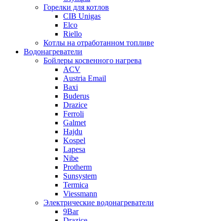
Горелки для котлов
CIB Unigas
Elco
Riello
Котлы на отработанном топливе
Водонагреватели
Бойлеры косвенного нагрева
ACV
Austria Email
Baxi
Buderus
Drazice
Ferroli
Galmet
Hajdu
Kospel
Lapesa
Nibe
Protherm
Sunsystem
Termica
Viessmann
Электрические водонагреватели
9Bar
Drazice