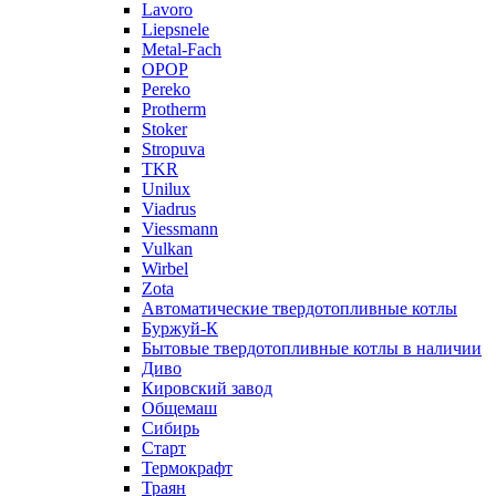
Lavoro
Liepsnele
Metal-Fach
OPOP
Pereko
Protherm
Stoker
Stropuva
TKR
Unilux
Viadrus
Viessmann
Vulkan
Wirbel
Zota
Автоматические твердотопливные котлы
Буржуй-К
Бытовые твердотопливные котлы в наличии
Диво
Кировский завод
Общемаш
Сибирь
Старт
Термокрафт
Траян