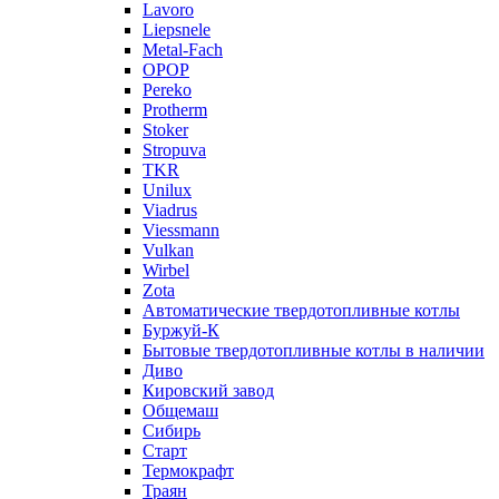
Lavoro
Liepsnele
Metal-Fach
OPOP
Pereko
Protherm
Stoker
Stropuva
TKR
Unilux
Viadrus
Viessmann
Vulkan
Wirbel
Zota
Автоматические твердотопливные котлы
Буржуй-К
Бытовые твердотопливные котлы в наличии
Диво
Кировский завод
Общемаш
Сибирь
Старт
Термокрафт
Траян