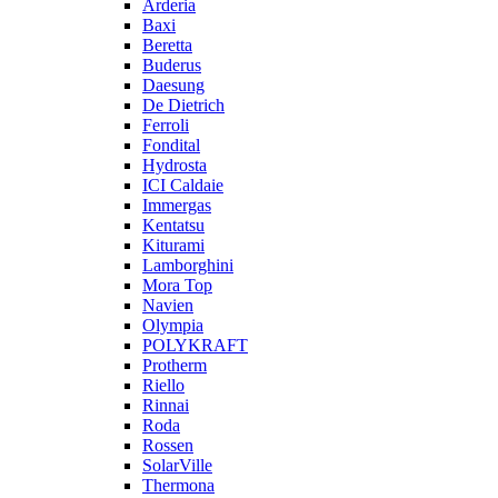
Arderia
Baxi
Beretta
Buderus
Daesung
De Dietrich
Ferroli
Fondital
Hydrosta
ICI Caldaie
Immergas
Kentatsu
Kiturami
Lamborghini
Mora Top
Navien
Olympia
POLYKRAFT
Protherm
Riello
Rinnai
Roda
Rossen
SolarVille
Thermona