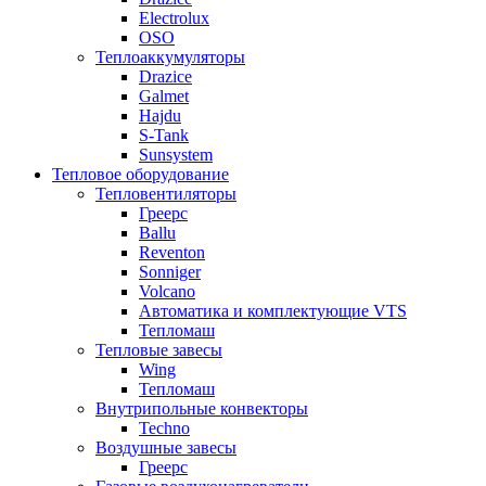
Electrolux
OSO
Теплоаккумуляторы
Drazice
Galmet
Hajdu
S-Tank
Sunsystem
Тепловое оборудование
Тепловентиляторы
Греерс
Ballu
Reventon
Sonniger
Volcano
Автоматика и комплектующие VTS
Тепломаш
Тепловые завесы
Wing
Тепломаш
Внутрипольные конвекторы
Techno
Воздушные завесы
Греерс