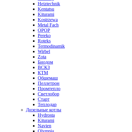
Heiztechnik
Kentatsu
Kiturami
Kostrzewa
Metal Fach
OPOP
Pereko
Roteks
Termodinamik
Wirbel
Zota
Биодом
ВСКЗ
КТМ
Общемаш
Пеллетрон
Промтепло
Светлобор
Старт
Теплодар
Дизельные котлы
Hydrosta
Kiturami
Navien
Olympia