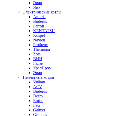
Эван
Яик
Электрические котлы
Arderia
Buderus
Ferroli
KENTATSU
Kospel
Navien
Protherm
Thermona
Zota
ВИН
Галан
УралПром
Эван
Пеллетные котлы
Vulkan
ACV
Buderus
Defro
Emtas
Faci
Galmet
Grandeg