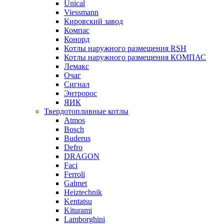
Unical
Viessmann
Кировский завод
Компас
Конорд
Котлы наружного размещения RSH
Котлы наружного размещения КОМПАС
Лемакс
Очаг
Сигнал
Энтророс
ЯИК
Твердотопливные котлы
Atmos
Bosch
Buderus
Defro
DRAGON
Faci
Ferroli
Galmet
Heiztechnik
Kentatsu
Kiturami
Lamborghini