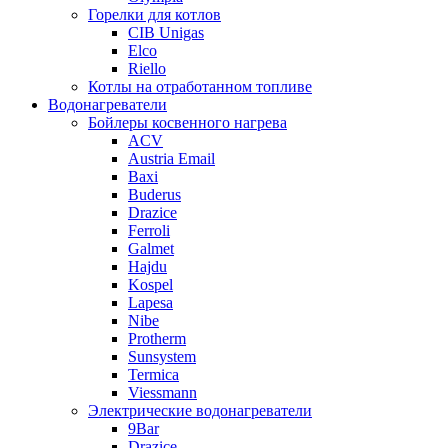
Горелки для котлов
CIB Unigas
Elco
Riello
Котлы на отработанном топливе
Водонагреватели
Бойлеры косвенного нагрева
ACV
Austria Email
Baxi
Buderus
Drazice
Ferroli
Galmet
Hajdu
Kospel
Lapesa
Nibe
Protherm
Sunsystem
Termica
Viessmann
Электрические водонагреватели
9Bar
Drazice