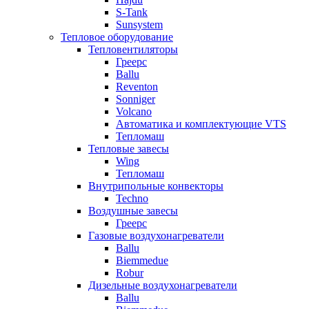
S-Tank
Sunsystem
Тепловое оборудование
Тепловентиляторы
Греерс
Ballu
Reventon
Sonniger
Volcano
Автоматика и комплектующие VTS
Тепломаш
Тепловые завесы
Wing
Тепломаш
Внутрипольные конвекторы
Techno
Воздушные завесы
Греерс
Газовые воздухонагреватели
Ballu
Biemmedue
Robur
Дизельные воздухонагреватели
Ballu