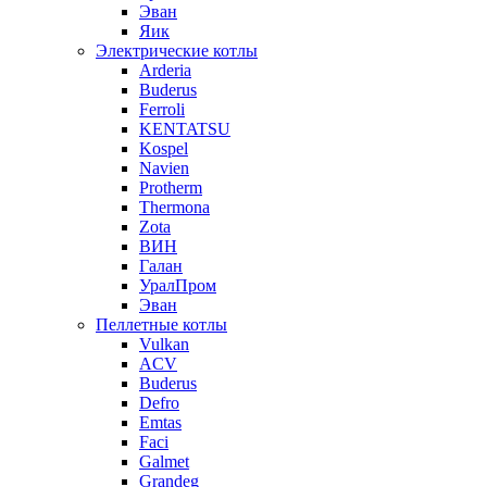
Эван
Яик
Электрические котлы
Arderia
Buderus
Ferroli
KENTATSU
Kospel
Navien
Protherm
Thermona
Zota
ВИН
Галан
УралПром
Эван
Пеллетные котлы
Vulkan
ACV
Buderus
Defro
Emtas
Faci
Galmet
Grandeg