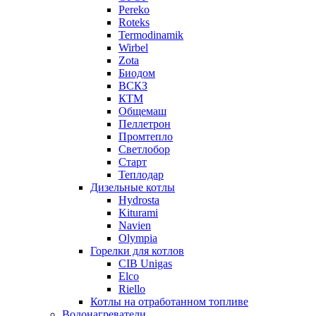
Pereko
Roteks
Termodinamik
Wirbel
Zota
Биодом
ВСКЗ
КТМ
Общемаш
Пеллетрон
Промтепло
Светлобор
Старт
Теплодар
Дизельные котлы
Hydrosta
Kiturami
Navien
Olympia
Горелки для котлов
CIB Unigas
Elco
Riello
Котлы на отработанном топливе
Водонагреватели