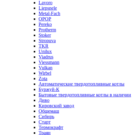
Lavoro
Liepsnele
Metal-Fach
OPOP
Pereko
Protherm
Stoker
Stropuva
TKR
Unilux
Viadrus
Viessmann
Vulkan
Wirbel
Zota
Автоматические твердотопливные котлы
Буржуй-К
Бытовые твердотопливные котлы в наличии
Диво
Кировский завод
Общемаш
Сибирь
Старт
Термокрафт
Траян