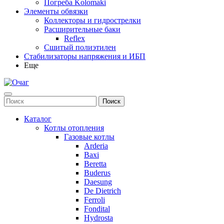
Погреба Kolomaki
Элементы обвязки
Коллекторы и гидрострелки
Расширительные баки
Reflex
Сшитый полиэтилен
Стабилизаторы напряжения и ИБП
Еще
Каталог
Котлы отопления
Газовые котлы
Arderia
Baxi
Beretta
Buderus
Daesung
De Dietrich
Ferroli
Fondital
Hydrosta