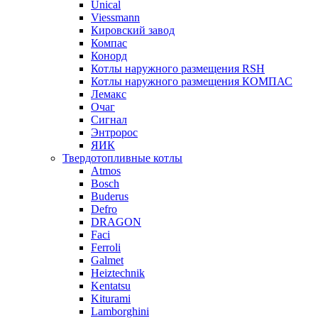
Unical
Viessmann
Кировский завод
Компас
Конорд
Котлы наружного размещения RSH
Котлы наружного размещения КОМПАС
Лемакс
Очаг
Сигнал
Энтророс
ЯИК
Твердотопливные котлы
Atmos
Bosch
Buderus
Defro
DRAGON
Faci
Ferroli
Galmet
Heiztechnik
Kentatsu
Kiturami
Lamborghini