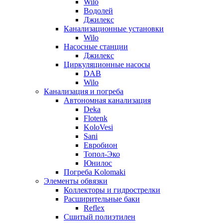
Wilo
Водолей
Джилекс
Канализационные установки
Wilo
Насосные станции
Джилекс
Циркуляционные насосы
DAB
Wilo
Канализация и погреба
Автономная канализация
Deka
Flotenk
KoloVesi
Sani
Евробион
Топол-Эко
Юнилос
Погреба Kolomaki
Элементы обвязки
Коллекторы и гидрострелки
Расширительные баки
Reflex
Сшитый полиэтилен