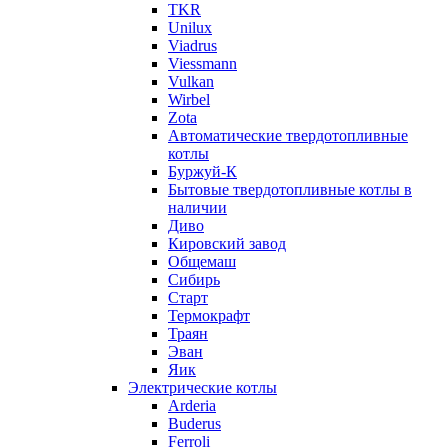
TKR
Unilux
Viadrus
Viessmann
Vulkan
Wirbel
Zota
Автоматические твердотопливные
котлы
Буржуй-К
Бытовые твердотопливные котлы в
наличии
Диво
Кировский завод
Общемаш
Сибирь
Старт
Термокрафт
Траян
Эван
Яик
Электрические котлы
Arderia
Buderus
Ferroli