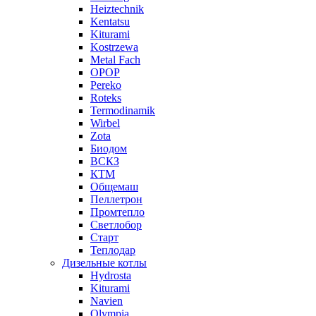
Heiztechnik
Kentatsu
Kiturami
Kostrzewa
Metal Fach
OPOP
Pereko
Roteks
Termodinamik
Wirbel
Zota
Биодом
ВСКЗ
КТМ
Общемаш
Пеллетрон
Промтепло
Светлобор
Старт
Теплодар
Дизельные котлы
Hydrosta
Kiturami
Navien
Olympia