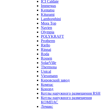
ICI Caldaie
Immergas
Kentatsu
Kiturami
Lamborghini
Mora Top
Navien
Olympia
POLYKRAFT
Protherm
Riello
Rinnai
Roda
Rossen
SolarVille
Thermona
Unical
Viessmann
Кировский завод
Компас
Конорд
Котлы наружного размещения RSH
Котлы наружного размещения
КОМПАС
Лемакс