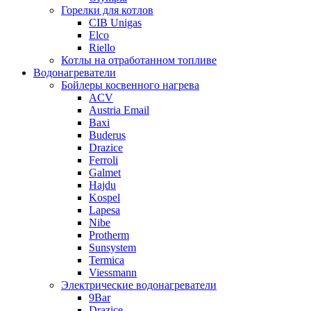
Горелки для котлов
CIB Unigas
Elco
Riello
Котлы на отработанном топливе
Водонагреватели
Бойлеры косвенного нагрева
ACV
Austria Email
Baxi
Buderus
Drazice
Ferroli
Galmet
Hajdu
Kospel
Lapesa
Nibe
Protherm
Sunsystem
Termica
Viessmann
Электрические водонагреватели
9Bar
Drazice