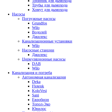
Тройник для дымохода
Трубы для дымохода
Хомут для дымохода
Насосы
Погружные насосы
Grundfos
Wilo
Водолей
Джилекс
Канализационные установки
Wilo
Насосные станции
Джилекс
Циркуляционные насосы
DAB
Wilo
Канализация и погреба
Автономная канализация
Deka
Flotenk
KoloVesi
Sani
Евробион
Топол-Эко
Юнилос