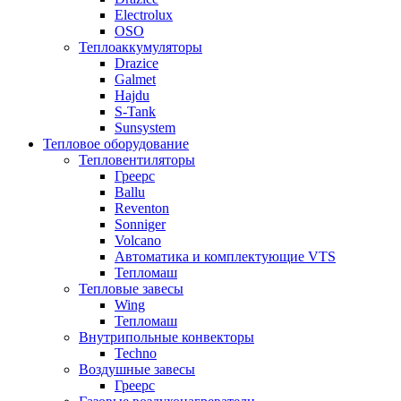
Electrolux
OSO
Теплоаккумуляторы
Drazice
Galmet
Hajdu
S-Tank
Sunsystem
Тепловое оборудование
Тепловентиляторы
Греерс
Ballu
Reventon
Sonniger
Volcano
Автоматика и комплектующие VTS
Тепломаш
Тепловые завесы
Wing
Тепломаш
Внутрипольные конвекторы
Techno
Воздушные завесы
Греерс