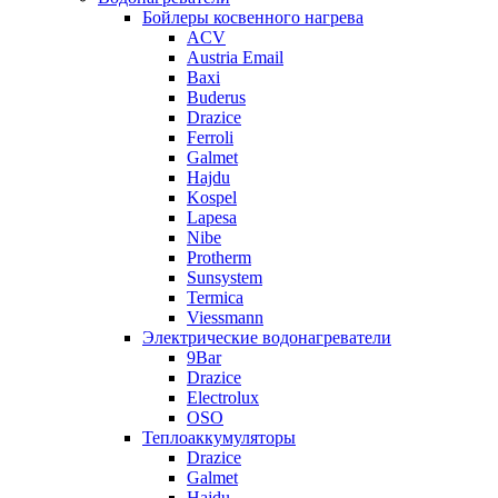
Бойлеры косвенного нагрева
ACV
Austria Email
Baxi
Buderus
Drazice
Ferroli
Galmet
Hajdu
Kospel
Lapesa
Nibe
Protherm
Sunsystem
Termica
Viessmann
Электрические водонагреватели
9Bar
Drazice
Electrolux
OSO
Теплоаккумуляторы
Drazice
Galmet
Hajdu