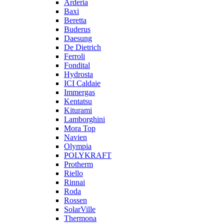
Arderia
Baxi
Beretta
Buderus
Daesung
De Dietrich
Ferroli
Fondital
Hydrosta
ICI Caldaie
Immergas
Kentatsu
Kiturami
Lamborghini
Mora Top
Navien
Olympia
POLYKRAFT
Protherm
Riello
Rinnai
Roda
Rossen
SolarVille
Thermona