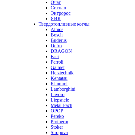
Очаг
Сигнал
Энтророс
ЯИК
Твердотопливные котлы
Atmos
Bosch
Buderus
Defro
DRAGON
Faci
Ferroli
Galmet
Heiztechnik
Kentatsu
Kiturami
Lamborghini
Lavoro
Liepsnele
Metal-Fach
OPOP
Pereko
Protherm
Stoker
Stropuva