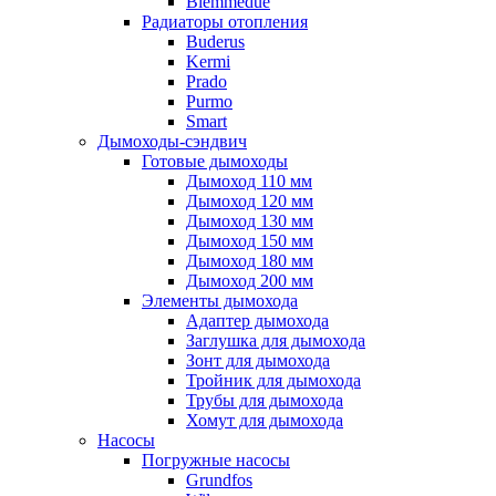
Biemmedue
Радиаторы отопления
Buderus
Kermi
Prado
Purmo
Smart
Дымоходы-сэндвич
Готовые дымоходы
Дымоход 110 мм
Дымоход 120 мм
Дымоход 130 мм
Дымоход 150 мм
Дымоход 180 мм
Дымоход 200 мм
Элементы дымохода
Адаптер дымохода
Заглушка для дымохода
Зонт для дымохода
Тройник для дымохода
Трубы для дымохода
Хомут для дымохода
Насосы
Погружные насосы
Grundfos