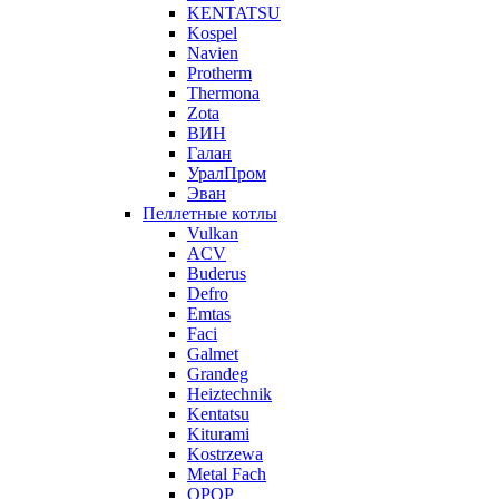
KENTATSU
Kospel
Navien
Protherm
Thermona
Zota
ВИН
Галан
УралПром
Эван
Пеллетные котлы
Vulkan
ACV
Buderus
Defro
Emtas
Faci
Galmet
Grandeg
Heiztechnik
Kentatsu
Kiturami
Kostrzewa
Metal Fach
OPOP