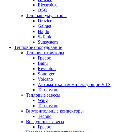
Electrolux
OSO
Теплоаккумуляторы
Drazice
Galmet
Hajdu
S-Tank
Sunsystem
Тепловое оборудование
Тепловентиляторы
Греерс
Ballu
Reventon
Sonniger
Volcano
Автоматика и комплектующие VTS
Тепломаш
Тепловые завесы
Wing
Тепломаш
Внутрипольные конвекторы
Techno
Воздушные завесы
Греерс