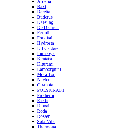
Arderia
Baxi
Beretta
Buderus
Daesung
De Dietrich
Ferroli
Fondital
Hydrosta
ICI Caldaie
Immergas
Kentatsu
Kiturami
Lamborghini
Mora Top
Navien
Olympia
POLYKRAFT
Protherm
Riello
Rinnai
Roda
Rossen
SolarVille
Thermona