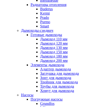
Biemmedue
Радиаторы отопления
Buderus
Kermi
Prado
Purmo
Smart
Дымоходы-сэндвич
Готовые дымоходы
Дымоход 110 мм
Дымоход 120 мм
Дымоход 130 мм
Дымоход 150 мм
Дымоход 180 мм
Дымоход 200 мм
Элементы дымохода
Адаптер дымохода
Заглушка для дымохода
Зонт для дымохода
Тройник для дымохода
Трубы для дымохода
Хомут для дымохода
Насосы
Погружные насосы
Grundfos