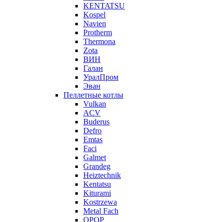
KENTATSU
Kospel
Navien
Protherm
Thermona
Zota
ВИН
Галан
УралПром
Эван
Пеллетные котлы
Vulkan
ACV
Buderus
Defro
Emtas
Faci
Galmet
Grandeg
Heiztechnik
Kentatsu
Kiturami
Kostrzewa
Metal Fach
OPOP