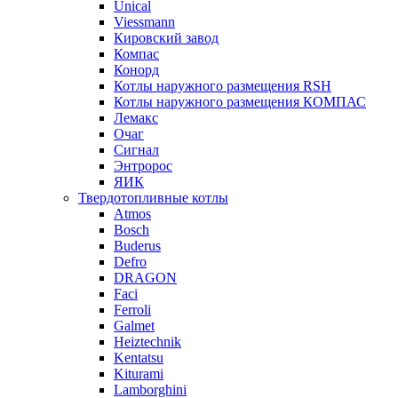
Unical
Viessmann
Кировский завод
Компас
Конорд
Котлы наружного размещения RSH
Котлы наружного размещения КОМПАС
Лемакс
Очаг
Сигнал
Энтророс
ЯИК
Твердотопливные котлы
Atmos
Bosch
Buderus
Defro
DRAGON
Faci
Ferroli
Galmet
Heiztechnik
Kentatsu
Kiturami
Lamborghini