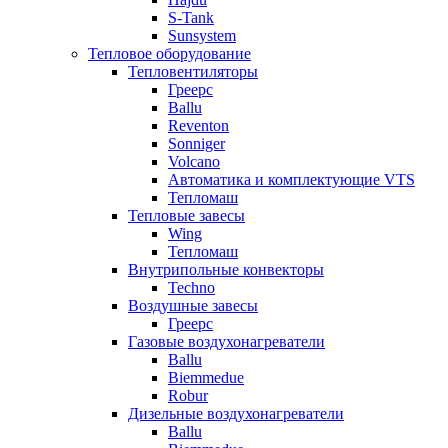
S-Tank
Sunsystem
Тепловое оборудование
Тепловентиляторы
Греерс
Ballu
Reventon
Sonniger
Volcano
Автоматика и комплектующие VTS
Тепломаш
Тепловые завесы
Wing
Тепломаш
Внутрипольные конвекторы
Techno
Воздушные завесы
Греерс
Газовые воздухонагреватели
Ballu
Biemmedue
Robur
Дизельные воздухонагреватели
Ballu