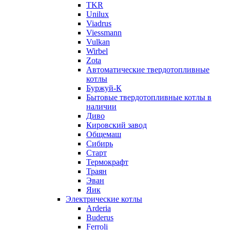
TKR
Unilux
Viadrus
Viessmann
Vulkan
Wirbel
Zota
Автоматические твердотопливные
котлы
Буржуй-К
Бытовые твердотопливные котлы в
наличии
Диво
Кировский завод
Общемаш
Сибирь
Старт
Термокрафт
Траян
Эван
Яик
Электрические котлы
Arderia
Buderus
Ferroli