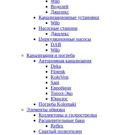
Wilo
Водолей
Джилекс
Канализационные установки
Wilo
Насосные станции
Джилекс
Циркуляционные насосы
DAB
Wilo
Канализация и погреба
Автономная канализация
Deka
Flotenk
KoloVesi
Sani
Евробион
Топол-Эко
Юнилос
Погреба Kolomaki
Элементы обвязки
Коллекторы и гидрострелки
Расширительные баки
Reflex
Сшитый полиэтилен