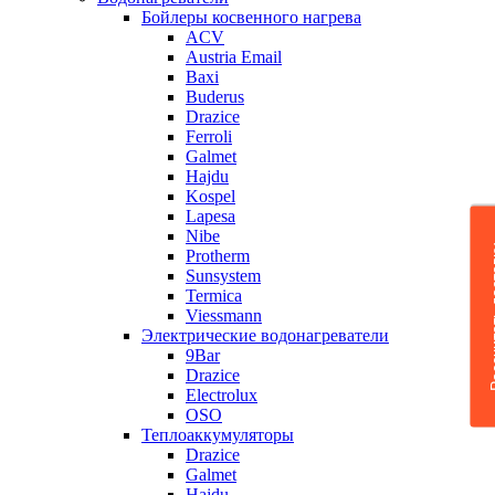
Бойлеры косвенного нагрева
ACV
Austria Email
Baxi
Buderus
Drazice
Ferroli
Galmet
Hajdu
Kospel
Lapesa
Nibe
Рассчита
Protherm
Sunsystem
Termica
Viessmann
Электрические водонагреватели
9Bar
Drazice
Electrolux
OSO
Теплоаккумуляторы
Drazice
Galmet
Hajdu