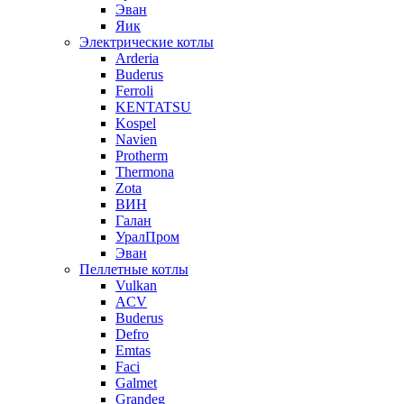
Эван
Яик
Электрические котлы
Arderia
Buderus
Ferroli
KENTATSU
Kospel
Navien
Protherm
Thermona
Zota
ВИН
Галан
УралПром
Эван
Пеллетные котлы
Vulkan
ACV
Buderus
Defro
Emtas
Faci
Galmet
Grandeg