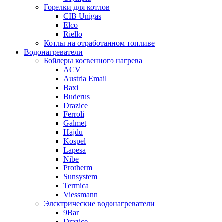
Горелки для котлов
CIB Unigas
Elco
Riello
Котлы на отработанном топливе
Водонагреватели
Бойлеры косвенного нагрева
ACV
Austria Email
Baxi
Buderus
Drazice
Ferroli
Galmet
Hajdu
Kospel
Lapesa
Nibe
Protherm
Sunsystem
Termica
Viessmann
Электрические водонагреватели
9Bar
Drazice