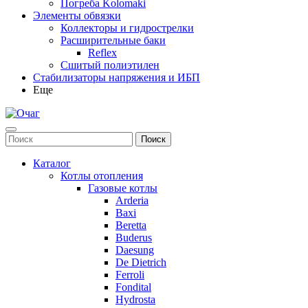
Погреба Kolomaki
Элементы обвязки
Коллекторы и гидрострелки
Расширительные баки
Reflex
Сшитый полиэтилен
Стабилизаторы напряжения и ИБП
Еще
Каталог
Котлы отопления
Газовые котлы
Arderia
Baxi
Beretta
Buderus
Daesung
De Dietrich
Ferroli
Fondital
Hydrosta