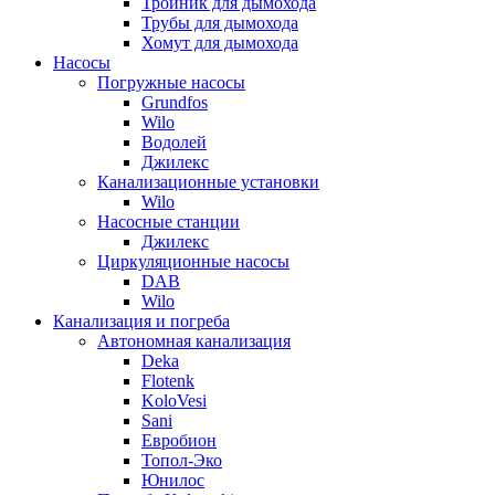
Тройник для дымохода
Трубы для дымохода
Хомут для дымохода
Насосы
Погружные насосы
Grundfos
Wilo
Водолей
Джилекс
Канализационные установки
Wilo
Насосные станции
Джилекс
Циркуляционные насосы
DAB
Wilo
Канализация и погреба
Автономная канализация
Deka
Flotenk
KoloVesi
Sani
Евробион
Топол-Эко
Юнилос