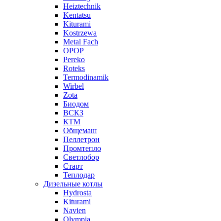
Heiztechnik
Kentatsu
Kiturami
Kostrzewa
Metal Fach
OPOP
Pereko
Roteks
Termodinamik
Wirbel
Zota
Биодом
ВСКЗ
КТМ
Общемаш
Пеллетрон
Промтепло
Светлобор
Старт
Теплодар
Дизельные котлы
Hydrosta
Kiturami
Navien
Olympia