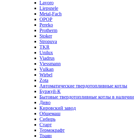
Lavoro
Liepsnele
Metal-Fach
OPOP
Pereko
Protherm
Stoker
Stropuva
TKR
Unilux
Viadrus
Viessmann
Vulkan
Wirbel
Zota
Автоматические твердотопливные котлы
Буржуй-К
Бытовые твердотопливные котлы в наличии
Диво
Кировский завод
Общемаш
Сибирь
Старт
Термокрафт
Траян