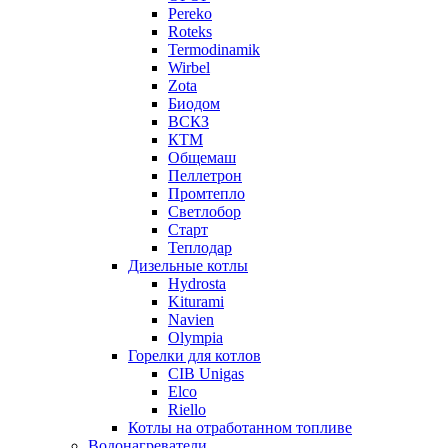
Pereko
Roteks
Termodinamik
Wirbel
Zota
Биодом
ВСКЗ
КТМ
Общемаш
Пеллетрон
Промтепло
Светлобор
Старт
Теплодар
Дизельные котлы
Hydrosta
Kiturami
Navien
Olympia
Горелки для котлов
CIB Unigas
Elco
Riello
Котлы на отработанном топливе
Водонагреватели