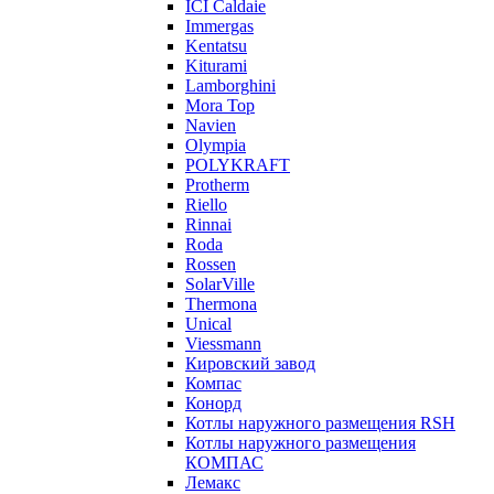
ICI Caldaie
Immergas
Kentatsu
Kiturami
Lamborghini
Mora Top
Navien
Olympia
POLYKRAFT
Protherm
Riello
Rinnai
Roda
Rossen
SolarVille
Thermona
Unical
Viessmann
Кировский завод
Компас
Конорд
Котлы наружного размещения RSH
Котлы наружного размещения
КОМПАС
Лемакс