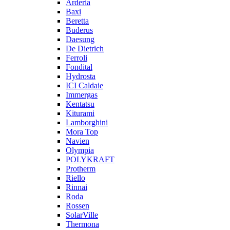
Arderia
Baxi
Beretta
Buderus
Daesung
De Dietrich
Ferroli
Fondital
Hydrosta
ICI Caldaie
Immergas
Kentatsu
Kiturami
Lamborghini
Mora Top
Navien
Olympia
POLYKRAFT
Protherm
Riello
Rinnai
Roda
Rossen
SolarVille
Thermona