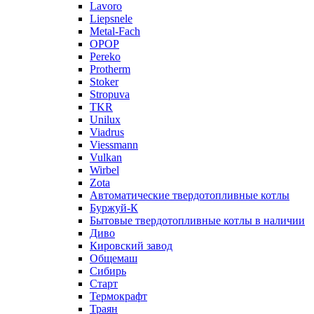
Lavoro
Liepsnele
Metal-Fach
OPOP
Pereko
Protherm
Stoker
Stropuva
TKR
Unilux
Viadrus
Viessmann
Vulkan
Wirbel
Zota
Автоматические твердотопливные котлы
Буржуй-К
Бытовые твердотопливные котлы в наличии
Диво
Кировский завод
Общемаш
Сибирь
Старт
Термокрафт
Траян