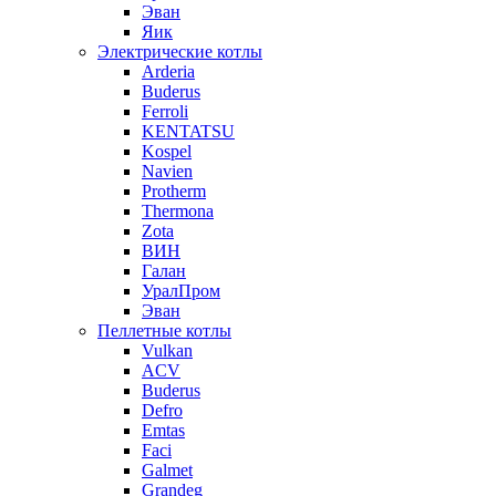
Эван
Яик
Электрические котлы
Arderia
Buderus
Ferroli
KENTATSU
Kospel
Navien
Protherm
Thermona
Zota
ВИН
Галан
УралПром
Эван
Пеллетные котлы
Vulkan
ACV
Buderus
Defro
Emtas
Faci
Galmet
Grandeg