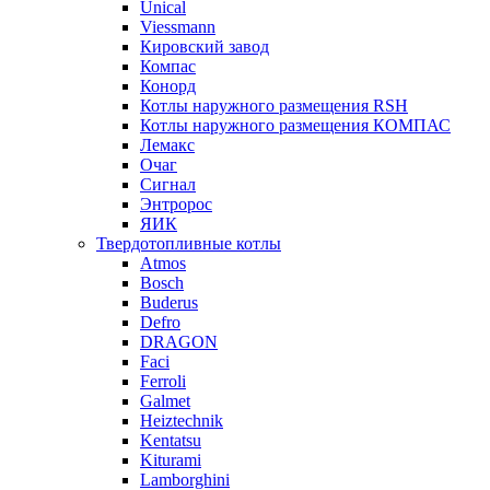
Unical
Viessmann
Кировский завод
Компас
Конорд
Котлы наружного размещения RSH
Котлы наружного размещения КОМПАС
Лемакс
Очаг
Сигнал
Энтророс
ЯИК
Твердотопливные котлы
Atmos
Bosch
Buderus
Defro
DRAGON
Faci
Ferroli
Galmet
Heiztechnik
Kentatsu
Kiturami
Lamborghini