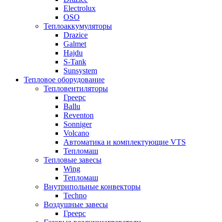
Electrolux
OSO
Теплоаккумуляторы
Drazice
Galmet
Hajdu
S-Tank
Sunsystem
Тепловое оборудование
Тепловентиляторы
Греерс
Ballu
Reventon
Sonniger
Volcano
Автоматика и комплектующие VTS
Тепломаш
Тепловые завесы
Wing
Тепломаш
Внутрипольные конвекторы
Techno
Воздушные завесы
Греерс