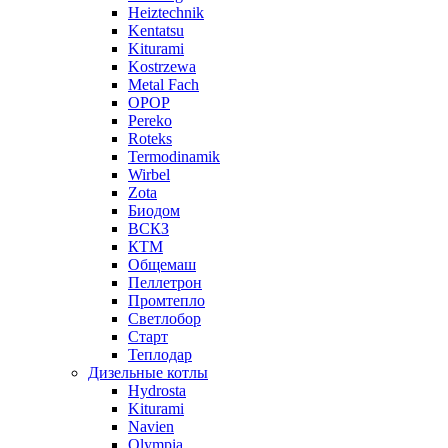
Heiztechnik
Kentatsu
Kiturami
Kostrzewa
Metal Fach
OPOP
Pereko
Roteks
Termodinamik
Wirbel
Zota
Биодом
ВСКЗ
КТМ
Общемаш
Пеллетрон
Промтепло
Светлобор
Старт
Теплодар
Дизельные котлы
Hydrosta
Kiturami
Navien
Olympia