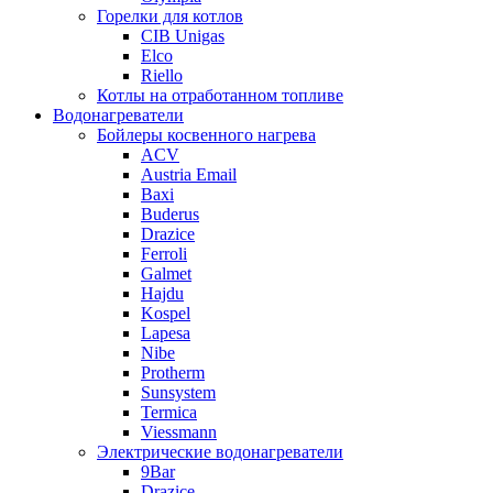
Горелки для котлов
CIB Unigas
Elco
Riello
Котлы на отработанном топливе
Водонагреватели
Бойлеры косвенного нагрева
ACV
Austria Email
Baxi
Buderus
Drazice
Ferroli
Galmet
Hajdu
Kospel
Lapesa
Nibe
Protherm
Sunsystem
Termica
Viessmann
Электрические водонагреватели
9Bar
Drazice