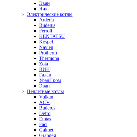
Эван
Яик
Электрические котлы
Arderia
Buderus
Ferroli
KENTATSU
Kospel
Navien
Protherm
Thermona
Zota
ВИН
Галан
УралПром
Эван
Пеллетные котлы
Vulkan
ACV
Buderus
Defro
Emtas
Faci
Galmet
Grandeg