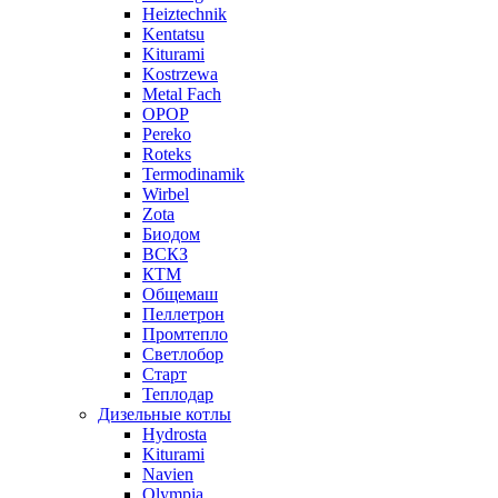
Heiztechnik
Kentatsu
Kiturami
Kostrzewa
Metal Fach
OPOP
Pereko
Roteks
Termodinamik
Wirbel
Zota
Биодом
ВСКЗ
КТМ
Общемаш
Пеллетрон
Промтепло
Светлобор
Старт
Теплодар
Дизельные котлы
Hydrosta
Kiturami
Navien
Olympia