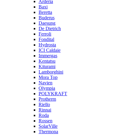
Arderia
Baxi
Beretta
Buderus
Daesung
De Dietrich
Ferroli
Fondital
Hydrosta
ICI Caldaie
Immergas
Kentatsu
Kiturami
Lamborghini
Mora Top
Navien
Olympia
POLYKRAFT
Protherm
Riello
Rinnai
Roda
Rossen
SolarVille
Thermona