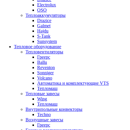
Electrolux
OSO
Теплоаккумуляторы
Drazice
Galmet
Hajdu
S-Tank
Sunsystem
Тепловое оборудование
Тепловентиляторы
Греерс
Ballu
Reventon
Sonniger
Volcano
Автоматика и комплектующие VTS
Тепломаш
Тепловые завесы
Wing
Тепломаш
Внутрипольные конвекторы
Techno
Воздушные завесы
Греерс