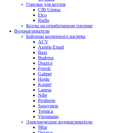
Горелки для котлов
CIB Unigas
Elco
Riello
Котлы на отработанном топливе
Водонагреватели
Бойлеры косвенного нагрева
ACV
Austria Email
Baxi
Buderus
Drazice
Ferroli
Galmet
Hajdu
Kospel
Lapesa
Nibe
Protherm
Sunsystem
Termica
Viessmann
Электрические водонагреватели
9Bar
Drazice