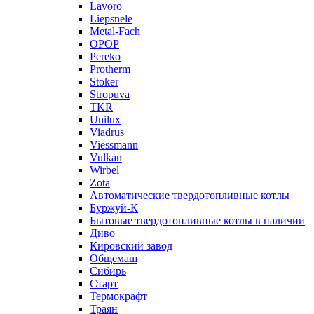
Lavoro
Liepsnele
Metal-Fach
OPOP
Pereko
Protherm
Stoker
Stropuva
TKR
Unilux
Viadrus
Viessmann
Vulkan
Wirbel
Zota
Автоматические твердотопливные котлы
Буржуй-К
Бытовые твердотопливные котлы в наличии
Диво
Кировский завод
Общемаш
Сибирь
Старт
Термокрафт
Траян