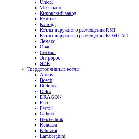
Unical
Viessmann
Кировский завод
Компас
Конорд
Котлы наружного размещения RSH
Котлы наружного размещения КОМПАС
Лемакс
Очаг
Сигнал
Энтророс
ЯИК
Твердотопливные котлы
Atmos
Bosch
Buderus
Defro
DRAGON
Faci
Ferroli
Galmet
Heiztechnik
Kentatsu
Kiturami
Lamborghini