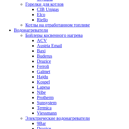
Горелки для котлов
CIB Unigas
Elco
Riello
Котлы на отработанном топливе
Водонагреватели
Бойлеры косвенного нагрева
ACV
Austria Email
Baxi
Buderus
Drazice
Ferroli
Galmet
Hajdu
Kospel
Lapesa
Nibe
Protherm
Sunsystem
Termica
Viessmann
Электрические водонагреватели
9Bar
Drazice