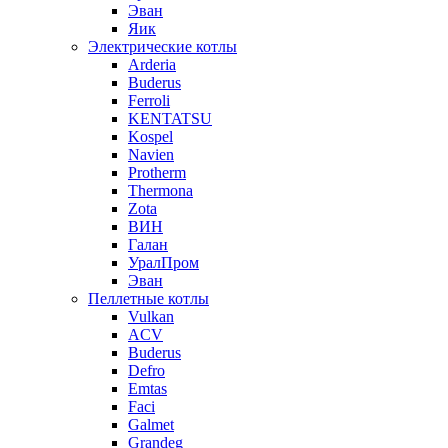
Эван
Яик
Электрические котлы
Arderia
Buderus
Ferroli
KENTATSU
Kospel
Navien
Protherm
Thermona
Zota
ВИН
Галан
УралПром
Эван
Пеллетные котлы
Vulkan
ACV
Buderus
Defro
Emtas
Faci
Galmet
Grandeg