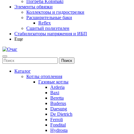
Погреба Kolomaki
Элементы обвязки
Коллекторы и гидрострелки
Расширительные баки
Reflex
Сшитый полиэтилен
Стабилизаторы напряжения и ИБП
Еще
Каталог
Котлы отопления
Газовые котлы
Arderia
Baxi
Beretta
Buderus
Daesung
De Dietrich
Ferroli
Fondital
Hydrosta