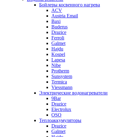
Бойлеры косвенного нагрева
ACV
Austria Email
Baxi
Buderus
Drazice
Ferroli
Galmet
Hajdu
Kospel
Lapesa
Nibe
Protherm
Sunsystem
Termica
Viessmann
Электрические водонагреватели
9Bar
Drazice
Electrolux
OSO
Теплоаккумуляторы
Drazice
Galmet
Hajdu