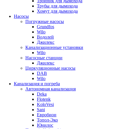
Тройник для дымохода
Трубы для дымохода
Хомут для дымохода
Насосы
Погружные насосы
Grundfos
Wilo
Водолей
Джилекс
Канализационные установки
Wilo
Насосные станции
Джилекс
Циркуляционные насосы
DAB
Wilo
Канализация и погреба
Автономная канализация
Deka
Flotenk
KoloVesi
Sani
Евробион
Топол-Эко
Юнилос