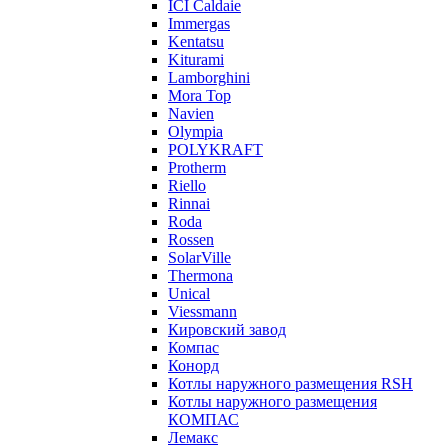
ICI Caldaie
Immergas
Kentatsu
Kiturami
Lamborghini
Mora Top
Navien
Olympia
POLYKRAFT
Protherm
Riello
Rinnai
Roda
Rossen
SolarVille
Thermona
Unical
Viessmann
Кировский завод
Компас
Конорд
Котлы наружного размещения RSH
Котлы наружного размещения
КОМПАС
Лемакс