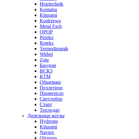
Heiztechnik
Kentatsu
Kiturami
Kostrzewa
Metal Fach
OPOP
Pereko
Roteks
Termodinamik
Wirbel
Zota
Биодом
ВСКЗ
КТМ
Общемаш
Пеллетрон
Промтепло
Светлобор
Старт
Теплодар
Дизельные котлы
Hydrosta
Kiturami
Navien
Olympia