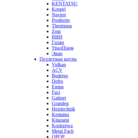
KENTATSU
Kospel
Navien
Protherm
Thermona
Zota
ВИН
Галан
УралПром
Эван
Пеллетные котлы
Vulkan
ACV
Buderus
Defro
Emtas
Faci
Galmet
Grandeg
Heiztechnik
Kentatsu
Kiturami
Kostrzewa
Metal Fach
OPOP