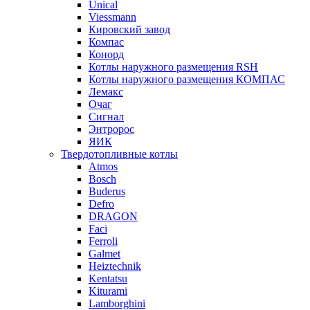
Unical
Viessmann
Кировский завод
Компас
Конорд
Котлы наружного размещения RSH
Котлы наружного размещения КОМПАС
Лемакс
Очаг
Сигнал
Энтророс
ЯИК
Твердотопливные котлы
Atmos
Bosch
Buderus
Defro
DRAGON
Faci
Ferroli
Galmet
Heiztechnik
Kentatsu
Kiturami
Lamborghini