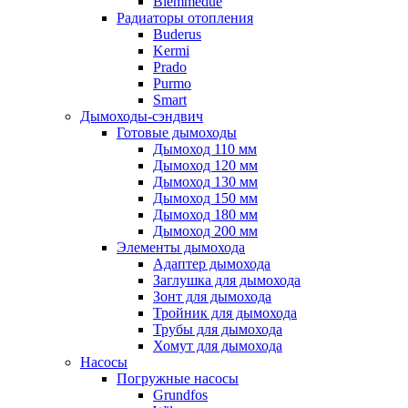
Biemmedue
Радиаторы отопления
Buderus
Kermi
Prado
Purmo
Smart
Дымоходы-сэндвич
Готовые дымоходы
Дымоход 110 мм
Дымоход 120 мм
Дымоход 130 мм
Дымоход 150 мм
Дымоход 180 мм
Дымоход 200 мм
Элементы дымохода
Адаптер дымохода
Заглушка для дымохода
Зонт для дымохода
Тройник для дымохода
Трубы для дымохода
Хомут для дымохода
Насосы
Погружные насосы
Grundfos