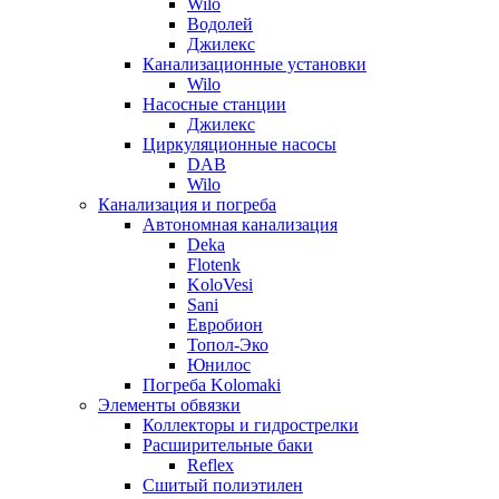
Wilo
Водолей
Джилекс
Канализационные установки
Wilo
Насосные станции
Джилекс
Циркуляционные насосы
DAB
Wilo
Канализация и погреба
Автономная канализация
Deka
Flotenk
KoloVesi
Sani
Евробион
Топол-Эко
Юнилос
Погреба Kolomaki
Элементы обвязки
Коллекторы и гидрострелки
Расширительные баки
Reflex
Сшитый полиэтилен