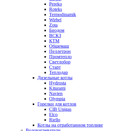
Pereko
Roteks
Termodinamik
Wirbel
Zota
Биодом
ВСКЗ
КТМ
Общемаш
Пеллетрон
Промтепло
Светлобор
Старт
Теплодар
Дизельные котлы
Hydrosta
Kiturami
Navien
Olympia
Горелки для котлов
CIB Unigas
Elco
Riello
Котлы на отработанном топливе
Водонагреватели