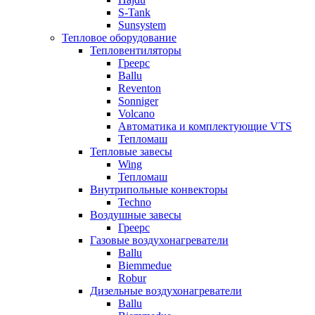
S-Tank
Sunsystem
Тепловое оборудование
Тепловентиляторы
Греерс
Ballu
Reventon
Sonniger
Volcano
Автоматика и комплектующие VTS
Тепломаш
Тепловые завесы
Wing
Тепломаш
Внутрипольные конвекторы
Techno
Воздушные завесы
Греерс
Газовые воздухонагреватели
Ballu
Biemmedue
Robur
Дизельные воздухонагреватели
Ballu