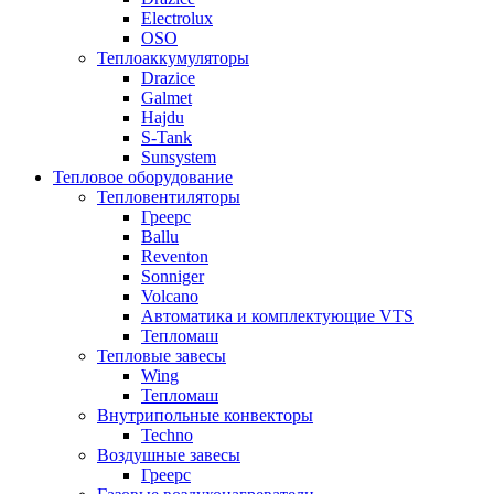
Electrolux
OSO
Теплоаккумуляторы
Drazice
Galmet
Hajdu
S-Tank
Sunsystem
Тепловое оборудование
Тепловентиляторы
Греерс
Ballu
Reventon
Sonniger
Volcano
Автоматика и комплектующие VTS
Тепломаш
Тепловые завесы
Wing
Тепломаш
Внутрипольные конвекторы
Techno
Воздушные завесы
Греерс