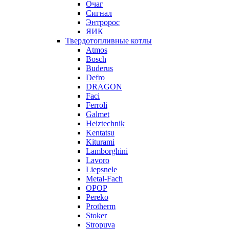
Очаг
Сигнал
Энтророс
ЯИК
Твердотопливные котлы
Atmos
Bosch
Buderus
Defro
DRAGON
Faci
Ferroli
Galmet
Heiztechnik
Kentatsu
Kiturami
Lamborghini
Lavoro
Liepsnele
Metal-Fach
OPOP
Pereko
Protherm
Stoker
Stropuva