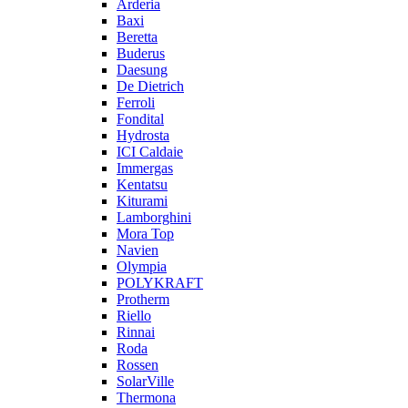
Arderia
Baxi
Beretta
Buderus
Daesung
De Dietrich
Ferroli
Fondital
Hydrosta
ICI Caldaie
Immergas
Kentatsu
Kiturami
Lamborghini
Mora Top
Navien
Olympia
POLYKRAFT
Protherm
Riello
Rinnai
Roda
Rossen
SolarVille
Thermona