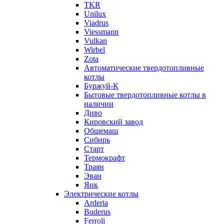
TKR
Unilux
Viadrus
Viessmann
Vulkan
Wirbel
Zota
Автоматические твердотопливные
котлы
Буржуй-К
Бытовые твердотопливные котлы в
наличии
Диво
Кировский завод
Общемаш
Сибирь
Старт
Термокрафт
Траян
Эван
Яик
Электрические котлы
Arderia
Buderus
Ferroli