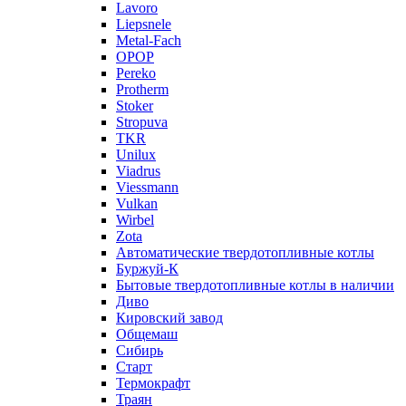
Lavoro
Liepsnele
Metal-Fach
OPOP
Pereko
Protherm
Stoker
Stropuva
TKR
Unilux
Viadrus
Viessmann
Vulkan
Wirbel
Zota
Автоматические твердотопливные котлы
Буржуй-К
Бытовые твердотопливные котлы в наличии
Диво
Кировский завод
Общемаш
Сибирь
Старт
Термокрафт
Траян