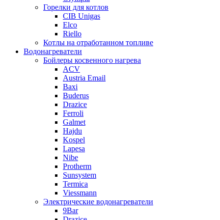
Горелки для котлов
CIB Unigas
Elco
Riello
Котлы на отработанном топливе
Водонагреватели
Бойлеры косвенного нагрева
ACV
Austria Email
Baxi
Buderus
Drazice
Ferroli
Galmet
Hajdu
Kospel
Lapesa
Nibe
Protherm
Sunsystem
Termica
Viessmann
Электрические водонагреватели
9Bar
Drazice