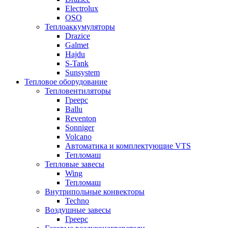
Electrolux
OSO
Теплоаккумуляторы
Drazice
Galmet
Hajdu
S-Tank
Sunsystem
Тепловое оборудование
Тепловентиляторы
Греерс
Ballu
Reventon
Sonniger
Volcano
Автоматика и комплектующие VTS
Тепломаш
Тепловые завесы
Wing
Тепломаш
Внутрипольные конвекторы
Techno
Воздушные завесы
Греерс