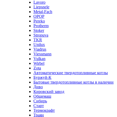
Lavoro
Liepsnele
Metal-Fach
OPOP
Pereko
Protherm
Stoker
Stropuva
TKR
Unilux
Viadrus
Viessmann
Vulkan
Wirbel
Zota
Автоматические твердотопливные котлы
Буржуй-К
Бытовые твердотопливные котлы в наличии
Диво
Кировский завод
Общемаш
Сибирь
Старт
Термокрафт
Траян