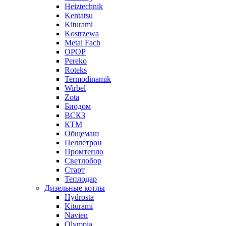
Heiztechnik
Kentatsu
Kiturami
Kostrzewa
Metal Fach
OPOP
Pereko
Roteks
Termodinamik
Wirbel
Zota
Биодом
ВСКЗ
КТМ
Общемаш
Пеллетрон
Промтепло
Светлобор
Старт
Теплодар
Дизельные котлы
Hydrosta
Kiturami
Navien
Olympia