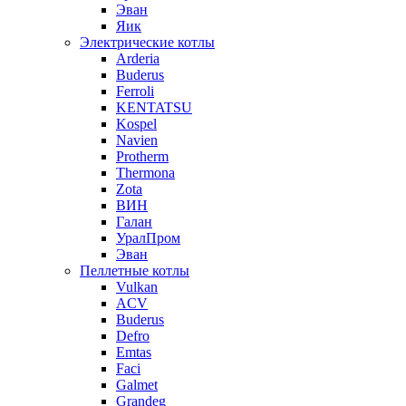
Эван
Яик
Электрические котлы
Arderia
Buderus
Ferroli
KENTATSU
Kospel
Navien
Protherm
Thermona
Zota
ВИН
Галан
УралПром
Эван
Пеллетные котлы
Vulkan
ACV
Buderus
Defro
Emtas
Faci
Galmet
Grandeg