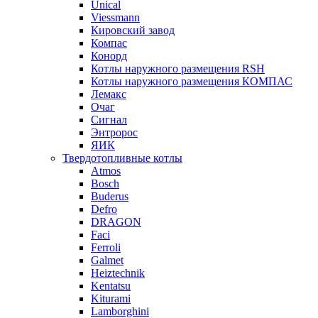
Unical
Viessmann
Кировский завод
Компас
Конорд
Котлы наружного размещения RSH
Котлы наружного размещения КОМПАС
Лемакс
Очаг
Сигнал
Энтророс
ЯИК
Твердотопливные котлы
Atmos
Bosch
Buderus
Defro
DRAGON
Faci
Ferroli
Galmet
Heiztechnik
Kentatsu
Kiturami
Lamborghini