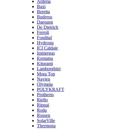
Arderia
Baxi
Beretta
Buderus
Daesung
De Dietrich
Ferroli
Fondital
Hydrosta
ICI Caldaie
Immergas
Kentatsu
Kiturami
Lamborghini
Mora Top
Navien
Olympia
POLYKRAFT
Protherm
Riello
Rinnai
Roda
Rossen
SolarVille
Thermona