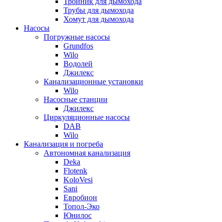
Тройник для дымохода
Трубы для дымохода
Хомут для дымохода
Насосы
Погружные насосы
Grundfos
Wilo
Водолей
Джилекс
Канализационные установки
Wilo
Насосные станции
Джилекс
Циркуляционные насосы
DAB
Wilo
Канализация и погреба
Автономная канализация
Deka
Flotenk
KoloVesi
Sani
Евробион
Топол-Эко
Юнилос