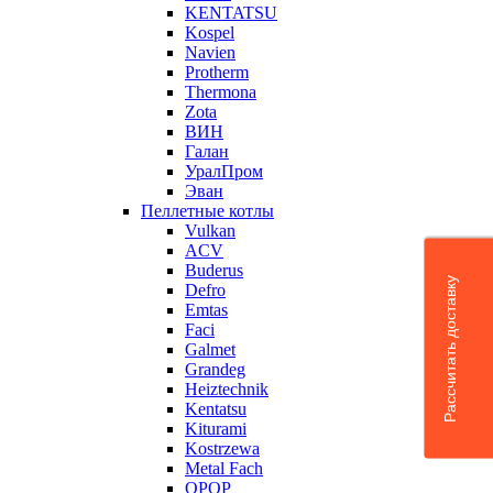
KENTATSU
Kospel
Navien
Protherm
Thermona
Zota
ВИН
Галан
УралПром
Эван
Пеллетные котлы
Vulkan
ACV
Buderus
Рассчитать доставку
Defro
Emtas
Faci
Galmet
Grandeg
Heiztechnik
Kentatsu
Kiturami
Kostrzewa
Metal Fach
OPOP