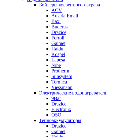
Бойлеры косвенного нагрева
ACV
Austria Email
Baxi
Buderus
Drazice
Ferroli
Galmet
Hajdu
Kospel
Lapesa
Nibe
Protherm
Sunsystem
Termica
Viessmann
Электрические водонагреватели
9Bar
Drazice
Electrolux
OSO
Теплоаккумуляторы
Drazice
Galmet
Hajdu