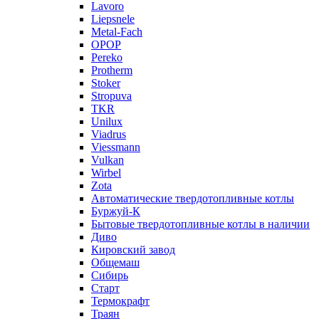
Lavoro
Liepsnele
Metal-Fach
OPOP
Pereko
Protherm
Stoker
Stropuva
TKR
Unilux
Viadrus
Viessmann
Vulkan
Wirbel
Zota
Автоматические твердотопливные котлы
Буржуй-К
Бытовые твердотопливные котлы в наличии
Диво
Кировский завод
Общемаш
Сибирь
Старт
Термокрафт
Траян