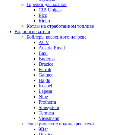
Горелки для котлов
CIB Unigas
Elco
Riello
Котлы на отработанном топливе
Водонагреватели
Бойлеры косвенного нагрева
ACV
Austria Email
Baxi
Buderus
Drazice
Ferroli
Galmet
Hajdu
Kospel
Lapesa
Nibe
Protherm
Sunsystem
Termica
Viessmann
Электрические водонагреватели
9Bar
Drazice