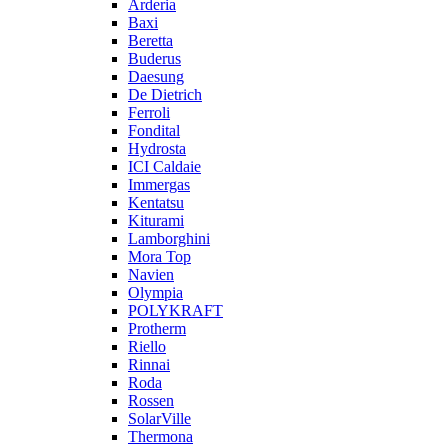
Arderia
Baxi
Beretta
Buderus
Daesung
De Dietrich
Ferroli
Fondital
Hydrosta
ICI Caldaie
Immergas
Kentatsu
Kiturami
Lamborghini
Mora Top
Navien
Olympia
POLYKRAFT
Protherm
Riello
Rinnai
Roda
Rossen
SolarVille
Thermona