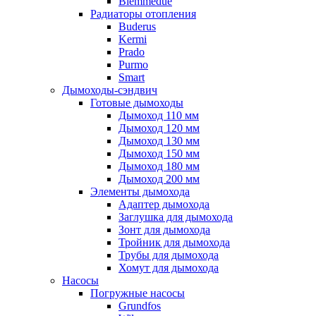
Biemmedue
Радиаторы отопления
Buderus
Kermi
Prado
Purmo
Smart
Дымоходы-сэндвич
Готовые дымоходы
Дымоход 110 мм
Дымоход 120 мм
Дымоход 130 мм
Дымоход 150 мм
Дымоход 180 мм
Дымоход 200 мм
Элементы дымохода
Адаптер дымохода
Заглушка для дымохода
Зонт для дымохода
Тройник для дымохода
Трубы для дымохода
Хомут для дымохода
Насосы
Погружные насосы
Grundfos