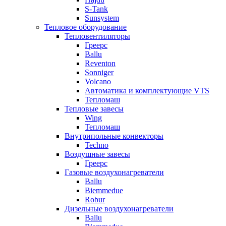
S-Tank
Sunsystem
Тепловое оборудование
Тепловентиляторы
Греерс
Ballu
Reventon
Sonniger
Volcano
Автоматика и комплектующие VTS
Тепломаш
Тепловые завесы
Wing
Тепломаш
Внутрипольные конвекторы
Techno
Воздушные завесы
Греерс
Газовые воздухонагреватели
Ballu
Biemmedue
Robur
Дизельные воздухонагреватели
Ballu