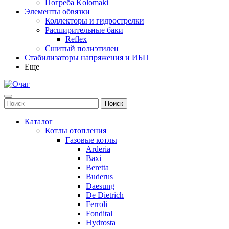
Погреба Kolomaki
Элементы обвязки
Коллекторы и гидрострелки
Расширительные баки
Reflex
Сшитый полиэтилен
Стабилизаторы напряжения и ИБП
Еще
Каталог
Котлы отопления
Газовые котлы
Arderia
Baxi
Beretta
Buderus
Daesung
De Dietrich
Ferroli
Fondital
Hydrosta