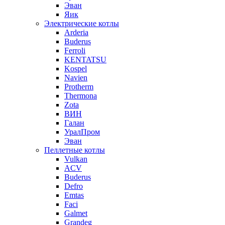
Эван
Яик
Электрические котлы
Arderia
Buderus
Ferroli
KENTATSU
Kospel
Navien
Protherm
Thermona
Zota
ВИН
Галан
УралПром
Эван
Пеллетные котлы
Vulkan
ACV
Buderus
Defro
Emtas
Faci
Galmet
Grandeg