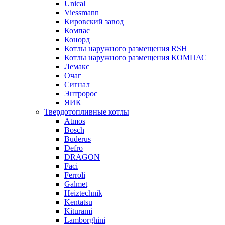
Unical
Viessmann
Кировский завод
Компас
Конорд
Котлы наружного размещения RSH
Котлы наружного размещения КОМПАС
Лемакс
Очаг
Сигнал
Энтророс
ЯИК
Твердотопливные котлы
Atmos
Bosch
Buderus
Defro
DRAGON
Faci
Ferroli
Galmet
Heiztechnik
Kentatsu
Kiturami
Lamborghini