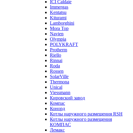
ICI Caldaie
Immergas
Kentatsu
Kiturami
Lamborghini
Mora Top
Navien
Olympia
POLYKRAFT
Protherm
Riello
Rinnai
Roda
Rossen
SolarVille
Thermona
Unical
Viessmann
Кировский завод
Компас
Конорд
Котлы наружного размещения RSH
Котлы наружного размещения
КОМПАС
Лемакс