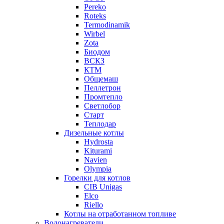
Pereko
Roteks
Termodinamik
Wirbel
Zota
Биодом
ВСКЗ
КТМ
Общемаш
Пеллетрон
Промтепло
Светлобор
Старт
Теплодар
Дизельные котлы
Hydrosta
Kiturami
Navien
Olympia
Горелки для котлов
CIB Unigas
Elco
Riello
Котлы на отработанном топливе
Водонагреватели