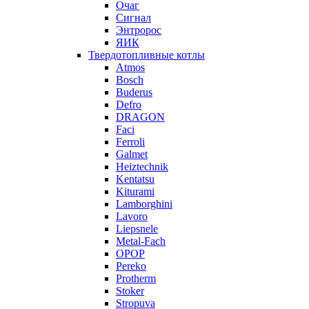
Очаг
Сигнал
Энтророс
ЯИК
Твердотопливные котлы
Atmos
Bosch
Buderus
Defro
DRAGON
Faci
Ferroli
Galmet
Heiztechnik
Kentatsu
Kiturami
Lamborghini
Lavoro
Liepsnele
Metal-Fach
OPOP
Pereko
Protherm
Stoker
Stropuva