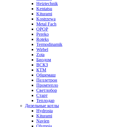
Heiztechnik
Kentatsu
Kiturami
Kostrzewa
Metal Fach
OPOP
Pereko
Roteks
Termodinamik
Wirbel
Zota
Биодом
ВСКЗ
КТМ
Общемаш
Пеллетрон
Промтепло
Светлобор
Старт
Теплодар
Дизельные котлы
Hydrosta
Kiturami
Navien
Olympia