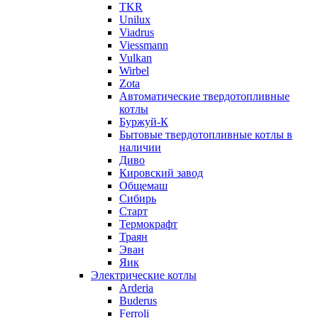
TKR
Unilux
Viadrus
Viessmann
Vulkan
Wirbel
Zota
Автоматические твердотопливные
котлы
Буржуй-К
Бытовые твердотопливные котлы в
наличии
Диво
Кировский завод
Общемаш
Сибирь
Старт
Термокрафт
Траян
Эван
Яик
Электрические котлы
Arderia
Buderus
Ferroli