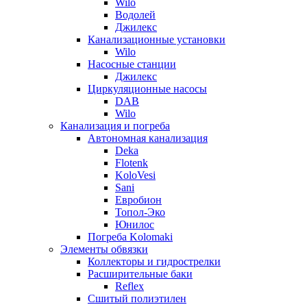
Wilo
Водолей
Джилекс
Канализационные установки
Wilo
Насосные станции
Джилекс
Циркуляционные насосы
DAB
Wilo
Канализация и погреба
Автономная канализация
Deka
Flotenk
KoloVesi
Sani
Евробион
Топол-Эко
Юнилос
Погреба Kolomaki
Элементы обвязки
Коллекторы и гидрострелки
Расширительные баки
Reflex
Сшитый полиэтилен