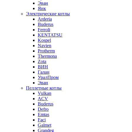
Эван
Яик
Электрические котлы
Arderia
Buderus
Ferroli
KENTATSU
Kospel
Navien
Protherm
Thermona
Zota
ВИН
Галан
УралПром
Эван
Пеллетные котлы
Vulkan
ACV
Buderus
Defro
Emtas
Faci
Galmet
Grandeg