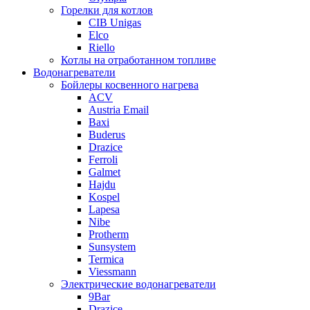
Горелки для котлов
CIB Unigas
Elco
Riello
Котлы на отработанном топливе
Водонагреватели
Бойлеры косвенного нагрева
ACV
Austria Email
Baxi
Buderus
Drazice
Ferroli
Galmet
Hajdu
Kospel
Lapesa
Nibe
Protherm
Sunsystem
Termica
Viessmann
Электрические водонагреватели
9Bar
Drazice