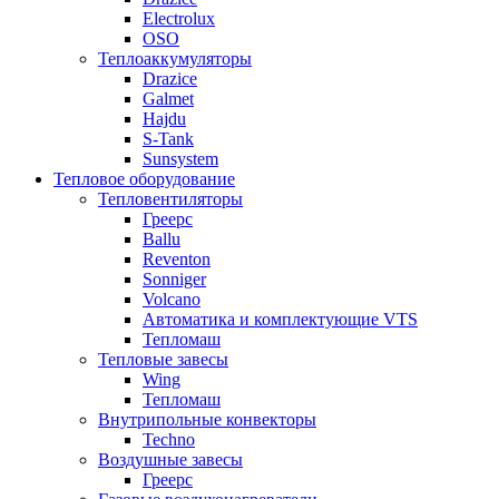
Electrolux
OSO
Теплоаккумуляторы
Drazice
Galmet
Hajdu
S-Tank
Sunsystem
Тепловое оборудование
Тепловентиляторы
Греерс
Ballu
Reventon
Sonniger
Volcano
Автоматика и комплектующие VTS
Тепломаш
Тепловые завесы
Wing
Тепломаш
Внутрипольные конвекторы
Techno
Воздушные завесы
Греерс