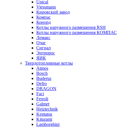
Unical
Viessmann
Кировский завод
Компас
Конорд
Котлы наружного размещения RSH
Котлы наружного размещения КОМПАС
Лемакс
Очаг
Сигнал
Энтророс
ЯИК
Твердотопливные котлы
Atmos
Bosch
Buderus
Defro
DRAGON
Faci
Ferroli
Galmet
Heiztechnik
Kentatsu
Kiturami
Lamborghini