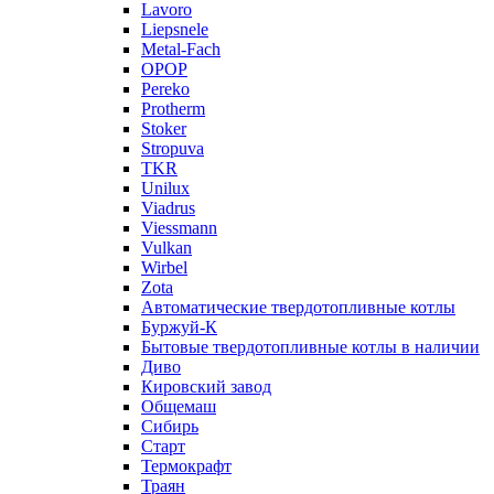
Lavoro
Liepsnele
Metal-Fach
OPOP
Pereko
Protherm
Stoker
Stropuva
TKR
Unilux
Viadrus
Viessmann
Vulkan
Wirbel
Zota
Автоматические твердотопливные котлы
Буржуй-К
Бытовые твердотопливные котлы в наличии
Диво
Кировский завод
Общемаш
Сибирь
Старт
Термокрафт
Траян