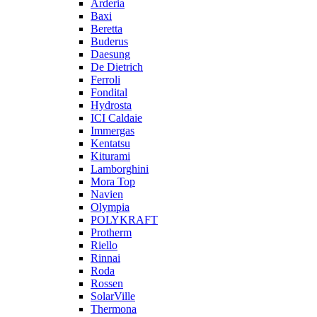
Arderia
Baxi
Beretta
Buderus
Daesung
De Dietrich
Ferroli
Fondital
Hydrosta
ICI Caldaie
Immergas
Kentatsu
Kiturami
Lamborghini
Mora Top
Navien
Olympia
POLYKRAFT
Protherm
Riello
Rinnai
Roda
Rossen
SolarVille
Thermona