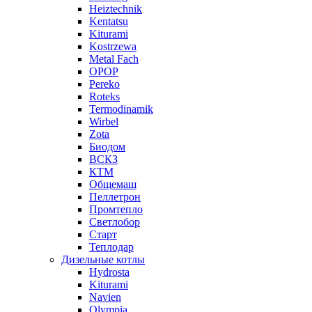
Heiztechnik
Kentatsu
Kiturami
Kostrzewa
Metal Fach
OPOP
Pereko
Roteks
Termodinamik
Wirbel
Zota
Биодом
ВСКЗ
КТМ
Общемаш
Пеллетрон
Промтепло
Светлобор
Старт
Теплодар
Дизельные котлы
Hydrosta
Kiturami
Navien
Olympia