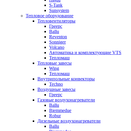
S-Tank
Sunsystem
Тепловое оборудование
Тепловентиляторы
Греерс
Ballu
Reventon
Sonniger
Volcano
Автоматика и комплектующие VTS
Тепломаш
Тепловые завесы
Wing
Тепломаш
Внутрипольные конвекторы
Techno
Воздушные завесы
Греерс
Газовые воздухонагреватели
Ballu
Biemmedue
Robur
Дизельные воздухонагреватели
Ballu