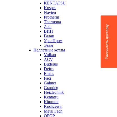
KENTATSU
Kospel
Navien
Protherm
Thermona
Рассчитать доставку
Zota
ВИН
Галан
УралПром
Эван
Пеллетные котлы
Vulkan
ACV
Buderus
Defro
Emtas
Faci
Galmet
Grandeg
Heiztechnik
Kentatsu
Kiturami
Kostrzewa
Metal Fach
OPOP