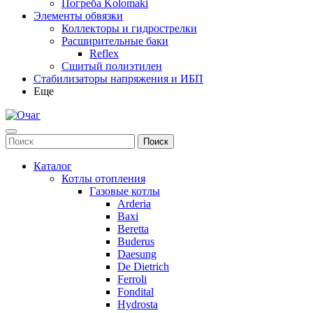
Погреба Kolomaki
Элементы обвязки
Коллекторы и гидрострелки
Расширительные баки
Reflex
Сшитый полиэтилен
Стабилизаторы напряжения и ИБП
Еще
Каталог
Котлы отопления
Газовые котлы
Arderia
Baxi
Beretta
Buderus
Daesung
De Dietrich
Ferroli
Fondital
Hydrosta