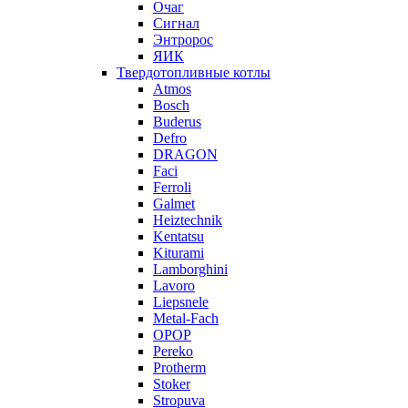
Очаг
Сигнал
Энтророс
ЯИК
Твердотопливные котлы
Atmos
Bosch
Buderus
Defro
DRAGON
Faci
Ferroli
Galmet
Heiztechnik
Kentatsu
Kiturami
Lamborghini
Lavoro
Liepsnele
Metal-Fach
OPOP
Pereko
Protherm
Stoker
Stropuva