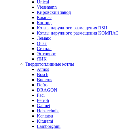
Unical
Viessmann
Кировский завод
Компас
Конорд
Котлы наружного размещения RSH
Котлы наружного размещения КОМПАС
Лемакс
Очаг
Сигнал
Энтророс
ЯИК
Твердотопливные котлы
Atmos
Bosch
Buderus
Defro
DRAGON
Faci
Ferroli
Galmet
Heiztechnik
Kentatsu
Kiturami
Lamborghini