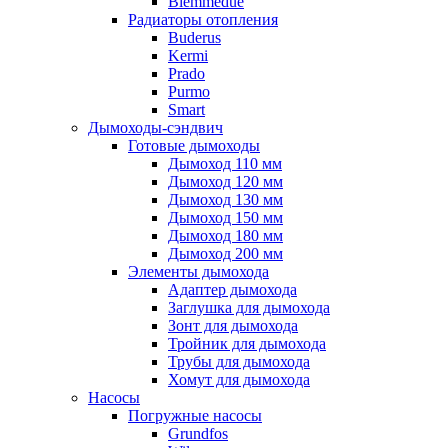
Biemmedue
Радиаторы отопления
Buderus
Kermi
Prado
Purmo
Smart
Дымоходы-сэндвич
Готовые дымоходы
Дымоход 110 мм
Дымоход 120 мм
Дымоход 130 мм
Дымоход 150 мм
Дымоход 180 мм
Дымоход 200 мм
Элементы дымохода
Адаптер дымохода
Заглушка для дымохода
Зонт для дымохода
Тройник для дымохода
Трубы для дымохода
Хомут для дымохода
Насосы
Погружные насосы
Grundfos