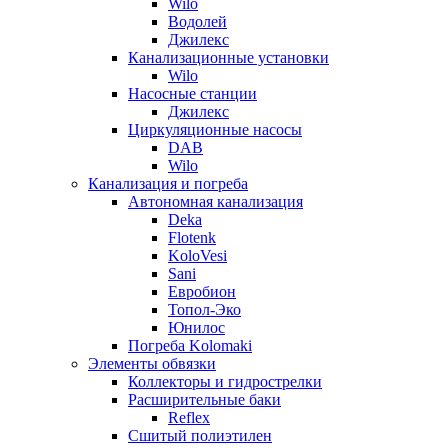
Wilo
Водолей
Джилекс
Канализационные установки
Wilo
Насосные станции
Джилекс
Циркуляционные насосы
DAB
Wilo
Канализация и погреба
Автономная канализация
Deka
Flotenk
KoloVesi
Sani
Евробион
Топол-Эко
Юнилос
Погреба Kolomaki
Элементы обвязки
Коллекторы и гидрострелки
Расширительные баки
Reflex
Сшитый полиэтилен