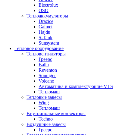
Electrolux
OSO
Теплоаккумуляторы
Drazice
Galmet
Hajdu
S-Tank
Sunsystem
Тепловое оборудование
Тепловентиляторы
Греерс
Ballu
Reventon
Sonniger
Volcano
Автоматика и комплектующие VTS
Тепломаш
Тепловые завесы
Wing
Тепломаш
Внутрипольные конвекторы
Techno
Воздушные завесы
Греерс