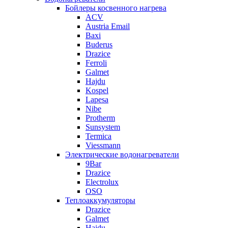
Бойлеры косвенного нагрева
ACV
Austria Email
Baxi
Buderus
Drazice
Ferroli
Galmet
Hajdu
Kospel
Lapesa
Nibe
Protherm
Sunsystem
Termica
Viessmann
Электрические водонагреватели
9Bar
Drazice
Electrolux
OSO
Теплоаккумуляторы
Drazice
Galmet
Hajdu