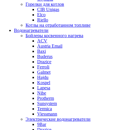
Горелки для котлов
CIB Unigas
Elco
Riello
Котлы на отработанном топливе
Водонагреватели
Бойлеры косвенного нагрева
ACV
Austria Email
Baxi
Buderus
Drazice
Ferroli
Galmet
Hajdu
Kospel
Lapesa
Nibe
Protherm
Sunsystem
Termica
Viessmann
Электрические водонагреватели
9Bar
Drazice