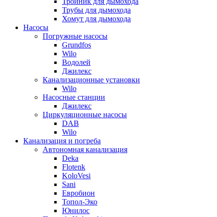
Тройник для дымохода
Трубы для дымохода
Хомут для дымохода
Насосы
Погружные насосы
Grundfos
Wilo
Водолей
Джилекс
Канализационные установки
Wilo
Насосные станции
Джилекс
Циркуляционные насосы
DAB
Wilo
Канализация и погреба
Автономная канализация
Deka
Flotenk
KoloVesi
Sani
Евробион
Топол-Эко
Юнилос