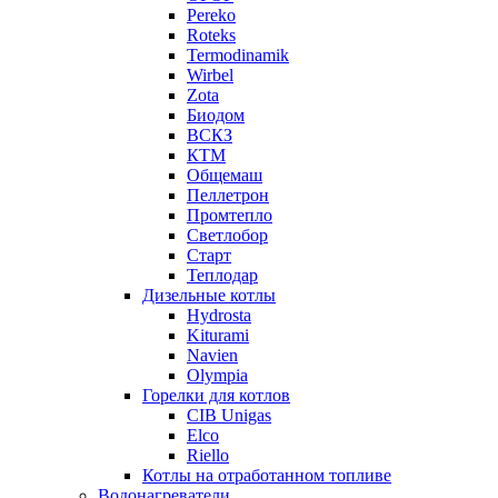
Pereko
Roteks
Termodinamik
Wirbel
Zota
Биодом
ВСКЗ
КТМ
Общемаш
Пеллетрон
Промтепло
Светлобор
Старт
Теплодар
Дизельные котлы
Hydrosta
Kiturami
Navien
Olympia
Горелки для котлов
CIB Unigas
Elco
Riello
Котлы на отработанном топливе
Водонагреватели