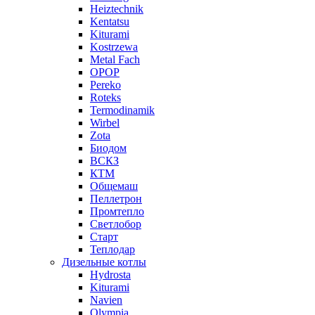
Heiztechnik
Kentatsu
Kiturami
Kostrzewa
Metal Fach
OPOP
Pereko
Roteks
Termodinamik
Wirbel
Zota
Биодом
ВСКЗ
КТМ
Общемаш
Пеллетрон
Промтепло
Светлобор
Старт
Теплодар
Дизельные котлы
Hydrosta
Kiturami
Navien
Olympia