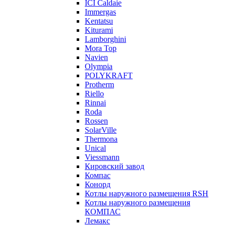
ICI Caldaie
Immergas
Kentatsu
Kiturami
Lamborghini
Mora Top
Navien
Olympia
POLYKRAFT
Protherm
Riello
Rinnai
Roda
Rossen
SolarVille
Thermona
Unical
Viessmann
Кировский завод
Компас
Конорд
Котлы наружного размещения RSH
Котлы наружного размещения
КОМПАС
Лемакс