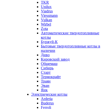
TKR
Unilux
Viadrus
Viessmann
Vulkan
Wirbel
Zota
Автоматические твердотопливные
котлы
Буржуй-К
Бытовые твердотопливные котлы в
наличии
Диво
Кировский завод
Общемаш
Сибирь
Старт
Термокрафт
Траян
Эван
Яик
Электрические котлы
Arderia
Buderus
Ferroli