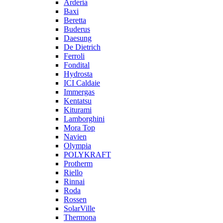
Arderia
Baxi
Beretta
Buderus
Daesung
De Dietrich
Ferroli
Fondital
Hydrosta
ICI Caldaie
Immergas
Kentatsu
Kiturami
Lamborghini
Mora Top
Navien
Olympia
POLYKRAFT
Protherm
Riello
Rinnai
Roda
Rossen
SolarVille
Thermona