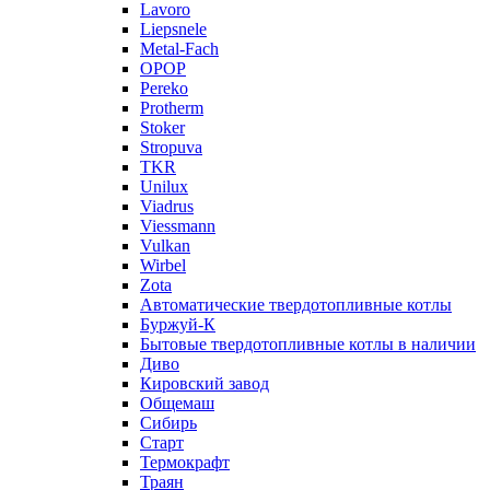
Lavoro
Liepsnele
Metal-Fach
OPOP
Pereko
Protherm
Stoker
Stropuva
TKR
Unilux
Viadrus
Viessmann
Vulkan
Wirbel
Zota
Автоматические твердотопливные котлы
Буржуй-К
Бытовые твердотопливные котлы в наличии
Диво
Кировский завод
Общемаш
Сибирь
Старт
Термокрафт
Траян