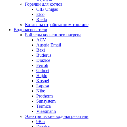
Горелки для котлов
CIB Unigas
Elco
Riello
Котлы на отработанном топливе
Водонагреватели
Бойлеры косвенного нагрева
ACV
Austria Email
Baxi
Buderus
Drazice
Ferroli
Galmet
Hajdu
Kospel
Lapesa
Nibe
Protherm
Sunsystem
Termica
Viessmann
Электрические водонагреватели
9Bar
Drazice