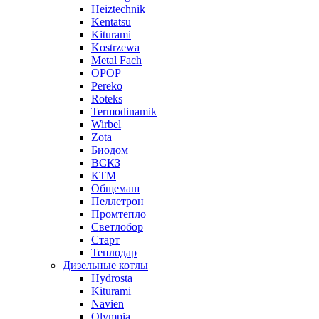
Heiztechnik
Kentatsu
Kiturami
Kostrzewa
Metal Fach
OPOP
Pereko
Roteks
Termodinamik
Wirbel
Zota
Биодом
ВСКЗ
КТМ
Общемаш
Пеллетрон
Промтепло
Светлобор
Старт
Теплодар
Дизельные котлы
Hydrosta
Kiturami
Navien
Olympia