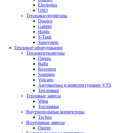
Electrolux
OSO
Теплоаккумуляторы
Drazice
Galmet
Hajdu
S-Tank
Sunsystem
Тепловое оборудование
Тепловентиляторы
Греерс
Ballu
Reventon
Sonniger
Volcano
Автоматика и комплектующие VTS
Тепломаш
Тепловые завесы
Wing
Тепломаш
Внутрипольные конвекторы
Techno
Воздушные завесы
Греерс