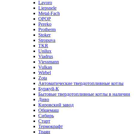
Lavoro
Liepsnele
Metal-Fach
OPOP
Pereko
Protherm
Stoker
Stropuva
TKR
Unilux
Viadrus
Viessmann
Vulkan
Wirbel
Zota
Автоматические твердотопливные котлы
Буржуй-К
Бытовые твердотопливные котлы в наличии
Диво
Кировский завод
Общемаш
Сибирь
Старт
Термокрафт
Траян