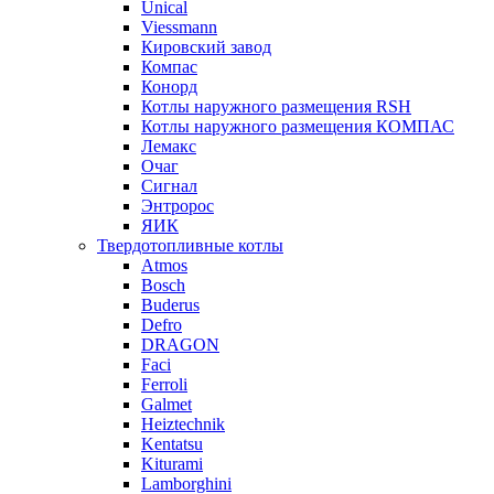
Unical
Viessmann
Кировский завод
Компас
Конорд
Котлы наружного размещения RSH
Котлы наружного размещения КОМПАС
Лемакс
Очаг
Сигнал
Энтророс
ЯИК
Твердотопливные котлы
Atmos
Bosch
Buderus
Defro
DRAGON
Faci
Ferroli
Galmet
Heiztechnik
Kentatsu
Kiturami
Lamborghini