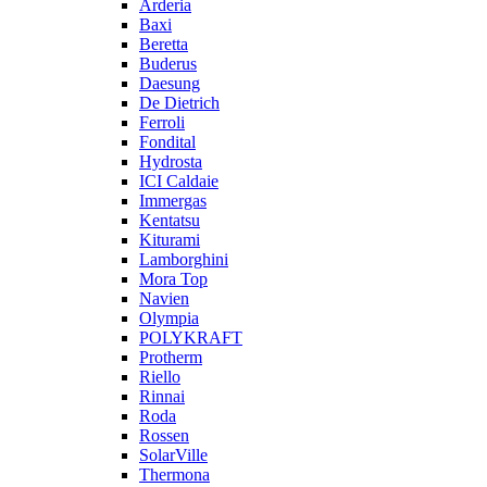
Arderia
Baxi
Beretta
Buderus
Daesung
De Dietrich
Ferroli
Fondital
Hydrosta
ICI Caldaie
Immergas
Kentatsu
Kiturami
Lamborghini
Mora Top
Navien
Olympia
POLYKRAFT
Protherm
Riello
Rinnai
Roda
Rossen
SolarVille
Thermona