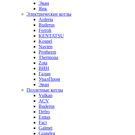
Эван
Яик
Электрические котлы
Arderia
Buderus
Ferroli
KENTATSU
Kospel
Navien
Protherm
Thermona
Zota
ВИН
Галан
УралПром
Эван
Пеллетные котлы
Vulkan
ACV
Buderus
Defro
Emtas
Faci
Galmet
Grandeg