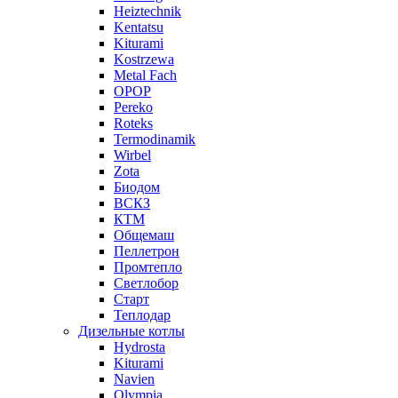
Heiztechnik
Kentatsu
Kiturami
Kostrzewa
Metal Fach
OPOP
Pereko
Roteks
Termodinamik
Wirbel
Zota
Биодом
ВСКЗ
КТМ
Общемаш
Пеллетрон
Промтепло
Светлобор
Старт
Теплодар
Дизельные котлы
Hydrosta
Kiturami
Navien
Olympia