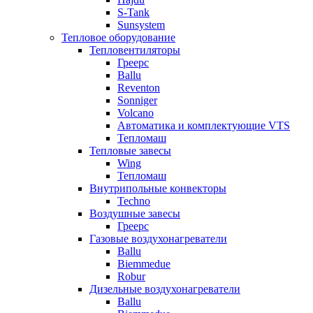
S-Tank
Sunsystem
Тепловое оборудование
Тепловентиляторы
Греерс
Ballu
Reventon
Sonniger
Volcano
Автоматика и комплектующие VTS
Тепломаш
Тепловые завесы
Wing
Тепломаш
Внутрипольные конвекторы
Techno
Воздушные завесы
Греерс
Газовые воздухонагреватели
Ballu
Biemmedue
Robur
Дизельные воздухонагреватели
Ballu