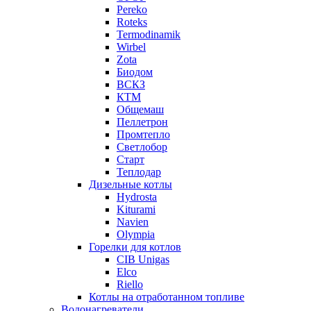
Pereko
Roteks
Termodinamik
Wirbel
Zota
Биодом
ВСКЗ
КТМ
Общемаш
Пеллетрон
Промтепло
Светлобор
Старт
Теплодар
Дизельные котлы
Hydrosta
Kiturami
Navien
Olympia
Горелки для котлов
CIB Unigas
Elco
Riello
Котлы на отработанном топливе
Водонагреватели