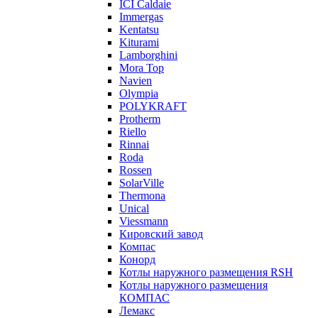
ICI Caldaie
Immergas
Kentatsu
Kiturami
Lamborghini
Mora Top
Navien
Olympia
POLYKRAFT
Protherm
Riello
Rinnai
Roda
Rossen
SolarVille
Thermona
Unical
Viessmann
Кировский завод
Компас
Конорд
Котлы наружного размещения RSH
Котлы наружного размещения
КОМПАС
Лемакс