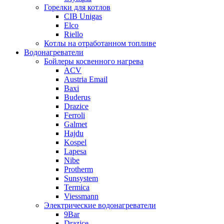
Горелки для котлов
CIB Unigas
Elco
Riello
Котлы на отработанном топливе
Водонагреватели
Бойлеры косвенного нагрева
ACV
Austria Email
Baxi
Buderus
Drazice
Ferroli
Galmet
Hajdu
Kospel
Lapesa
Nibe
Protherm
Sunsystem
Termica
Viessmann
Электрические водонагреватели
9Bar
Drazice