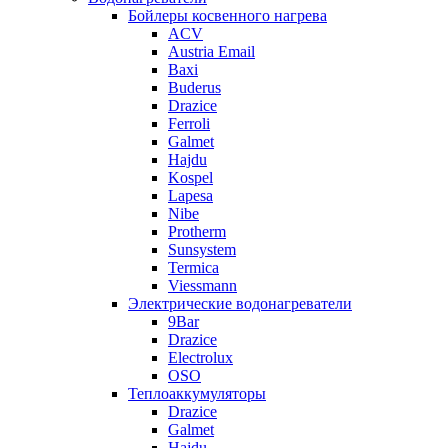
Бойлеры косвенного нагрева
ACV
Austria Email
Baxi
Buderus
Drazice
Ferroli
Galmet
Hajdu
Kospel
Lapesa
Nibe
Protherm
Sunsystem
Termica
Viessmann
Электрические водонагреватели
9Bar
Drazice
Electrolux
OSO
Теплоаккумуляторы
Drazice
Galmet
Hajdu