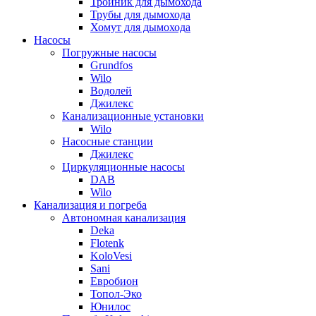
Тройник для дымохода
Трубы для дымохода
Хомут для дымохода
Насосы
Погружные насосы
Grundfos
Wilo
Водолей
Джилекс
Канализационные установки
Wilo
Насосные станции
Джилекс
Циркуляционные насосы
DAB
Wilo
Канализация и погреба
Автономная канализация
Deka
Flotenk
KoloVesi
Sani
Евробион
Топол-Эко
Юнилос