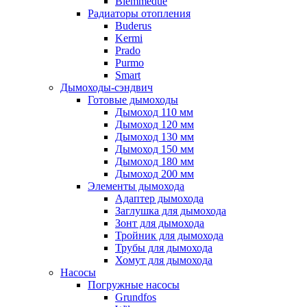
Biemmedue
Радиаторы отопления
Buderus
Kermi
Prado
Purmo
Smart
Дымоходы-сэндвич
Готовые дымоходы
Дымоход 110 мм
Дымоход 120 мм
Дымоход 130 мм
Дымоход 150 мм
Дымоход 180 мм
Дымоход 200 мм
Элементы дымохода
Адаптер дымохода
Заглушка для дымохода
Зонт для дымохода
Тройник для дымохода
Трубы для дымохода
Хомут для дымохода
Насосы
Погружные насосы
Grundfos