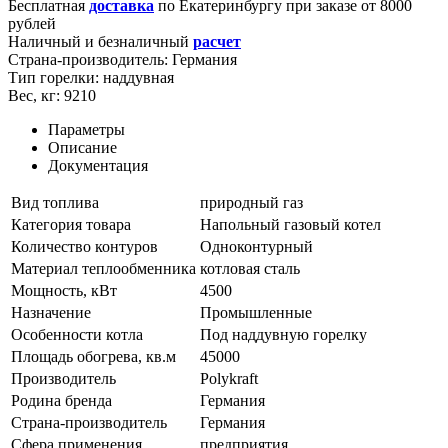
Бесплатная
доставка
по
Екатеринбургу
при заказе от 8000
рублей
Наличный и безналичный
расчет
Страна-производитель:
Германия
Тип горелки:
наддувная
Вес, кг:
9210
Параметры
Описание
Документация
Вид топлива
природный газ
Категория товара
Напольный газовый котел
Количество контуров
Одноконтурный
Материал теплообменника
котловая сталь
Мощность, кВт
4500
Назначение
Промышленные
Особенности котла
Под наддувную горелку
Площадь обогрева, кв.м
45000
Производитель
Polykraft
Родина бренда
Германия
Страна-производитель
Германия
Сфера применения
предприятия