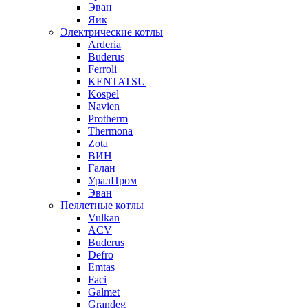
Эван
Яик
Электрические котлы
Arderia
Buderus
Ferroli
KENTATSU
Kospel
Navien
Protherm
Thermona
Zota
ВИН
Галан
УралПром
Эван
Пеллетные котлы
Vulkan
ACV
Buderus
Defro
Emtas
Faci
Galmet
Grandeg