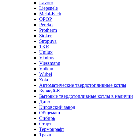
Lavoro
Liepsnele
Metal-Fach
OPOP
Pereko
Protherm
Stoker
Stropuva
TKR
Unilux
Viadrus
Viessmann
Vulkan
Wirbel
Zota
Автоматические твердотопливные котлы
Буржуй-К
Бытовые твердотопливные котлы в наличии
Диво
Кировский завод
Общемаш
Сибирь
Старт
Термокрафт
Траян