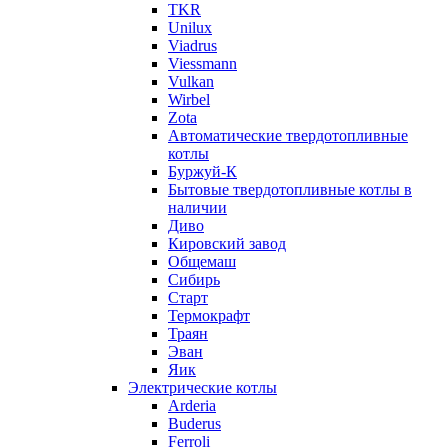
TKR
Unilux
Viadrus
Viessmann
Vulkan
Wirbel
Zota
Автоматические твердотопливные
котлы
Буржуй-К
Бытовые твердотопливные котлы в
наличии
Диво
Кировский завод
Общемаш
Сибирь
Старт
Термокрафт
Траян
Эван
Яик
Электрические котлы
Arderia
Buderus
Ferroli