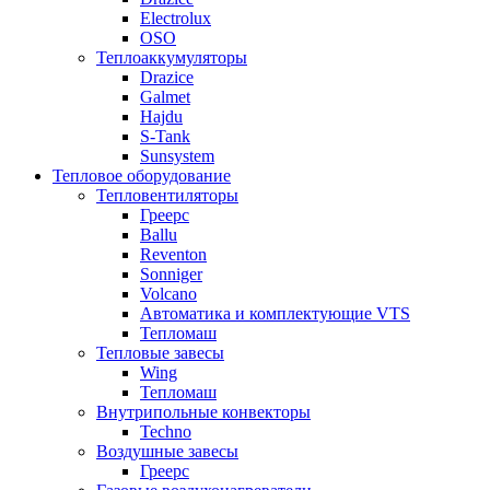
Electrolux
OSO
Теплоаккумуляторы
Drazice
Galmet
Hajdu
S-Tank
Sunsystem
Тепловое оборудование
Тепловентиляторы
Греерс
Ballu
Reventon
Sonniger
Volcano
Автоматика и комплектующие VTS
Тепломаш
Тепловые завесы
Wing
Тепломаш
Внутрипольные конвекторы
Techno
Воздушные завесы
Греерс