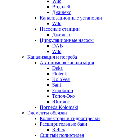
Wilo
Водолей
Джилекс
Канализационные установки
Wilo
Насосные станции
Джилекс
Циркуляционные насосы
DAB
Wilo
Канализация и погреба
Автономная канализация
Deka
Flotenk
KoloVesi
Sani
Евробион
Топол-Эко
Юнилос
Погреба Kolomaki
Элементы обвязки
Коллекторы и гидрострелки
Расширительные баки
Reflex
Сшитый полиэтилен