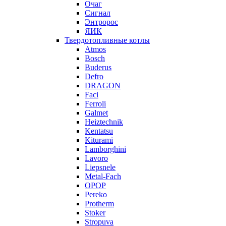
Очаг
Сигнал
Энтророс
ЯИК
Твердотопливные котлы
Atmos
Bosch
Buderus
Defro
DRAGON
Faci
Ferroli
Galmet
Heiztechnik
Kentatsu
Kiturami
Lamborghini
Lavoro
Liepsnele
Metal-Fach
OPOP
Pereko
Protherm
Stoker
Stropuva