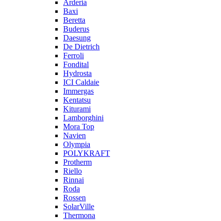
Arderia
Baxi
Beretta
Buderus
Daesung
De Dietrich
Ferroli
Fondital
Hydrosta
ICI Caldaie
Immergas
Kentatsu
Kiturami
Lamborghini
Mora Top
Navien
Olympia
POLYKRAFT
Protherm
Riello
Rinnai
Roda
Rossen
SolarVille
Thermona