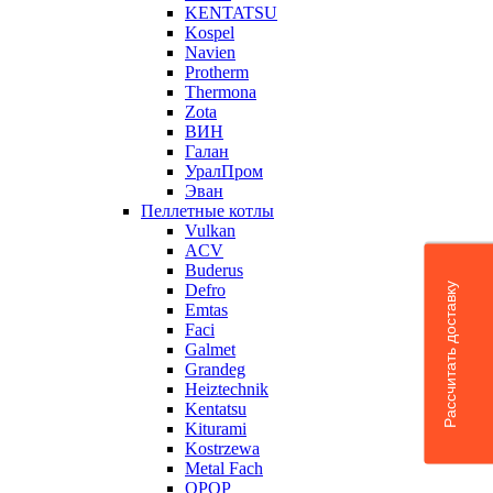
KENTATSU
Kospel
Navien
Protherm
Thermona
Zota
ВИН
Галан
УралПром
Эван
Пеллетные котлы
Vulkan
ACV
Buderus
Рассчитать доставку
Defro
Emtas
Faci
Galmet
Grandeg
Heiztechnik
Kentatsu
Kiturami
Kostrzewa
Metal Fach
OPOP