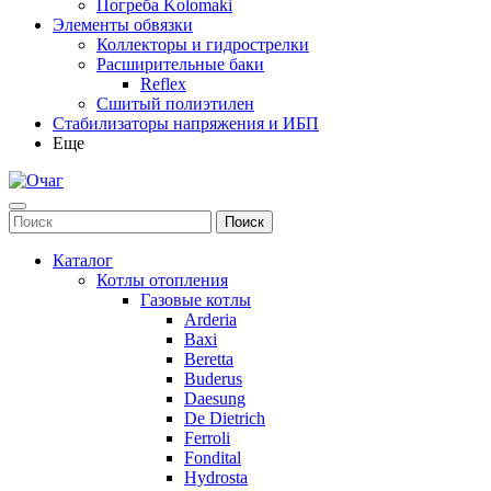
Погреба Kolomaki
Элементы обвязки
Коллекторы и гидрострелки
Расширительные баки
Reflex
Сшитый полиэтилен
Стабилизаторы напряжения и ИБП
Еще
Каталог
Котлы отопления
Газовые котлы
Arderia
Baxi
Beretta
Buderus
Daesung
De Dietrich
Ferroli
Fondital
Hydrosta