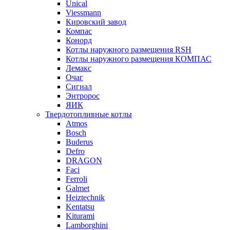
Unical
Viessmann
Кировский завод
Компас
Конорд
Котлы наружного размещения RSH
Котлы наружного размещения КОМПАС
Лемакс
Очаг
Сигнал
Энтророс
ЯИК
Твердотопливные котлы
Atmos
Bosch
Buderus
Defro
DRAGON
Faci
Ferroli
Galmet
Heiztechnik
Kentatsu
Kiturami
Lamborghini