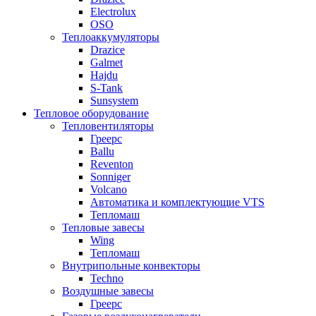
Electrolux
OSO
Теплоаккумуляторы
Drazice
Galmet
Hajdu
S-Tank
Sunsystem
Тепловое оборудование
Тепловентиляторы
Греерс
Ballu
Reventon
Sonniger
Volcano
Автоматика и комплектующие VTS
Тепломаш
Тепловые завесы
Wing
Тепломаш
Внутрипольные конвекторы
Techno
Воздушные завесы
Греерс