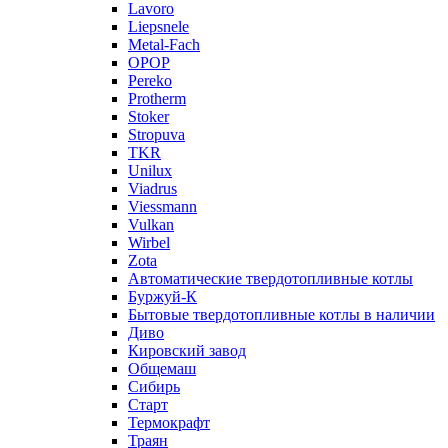
Lavoro
Liepsnele
Metal-Fach
OPOP
Pereko
Protherm
Stoker
Stropuva
TKR
Unilux
Viadrus
Viessmann
Vulkan
Wirbel
Zota
Автоматические твердотопливные котлы
Буржуй-К
Бытовые твердотопливные котлы в наличии
Диво
Кировский завод
Общемаш
Сибирь
Старт
Термокрафт
Траян