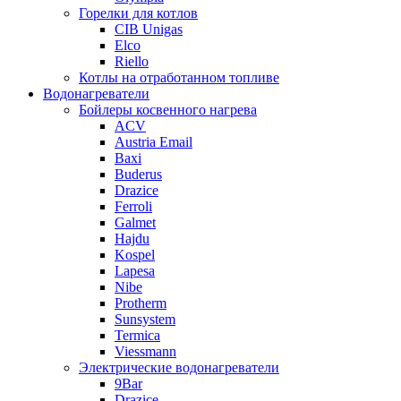
Горелки для котлов
CIB Unigas
Elco
Riello
Котлы на отработанном топливе
Водонагреватели
Бойлеры косвенного нагрева
ACV
Austria Email
Baxi
Buderus
Drazice
Ferroli
Galmet
Hajdu
Kospel
Lapesa
Nibe
Protherm
Sunsystem
Termica
Viessmann
Электрические водонагреватели
9Bar
Drazice