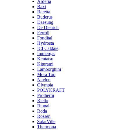
Arderia
Baxi
Beretta
Buderus
Daesung
De Dietrich
Ferroli
Fondital
Hydrosta
ICI Caldaie
Immergas
Kentatsu
Kiturami
Lamborghini
Mora Top
Navien
Olympia
POLYKRAFT
Protherm
Riello
Rinnai
Roda
Rossen
SolarVille
Thermona