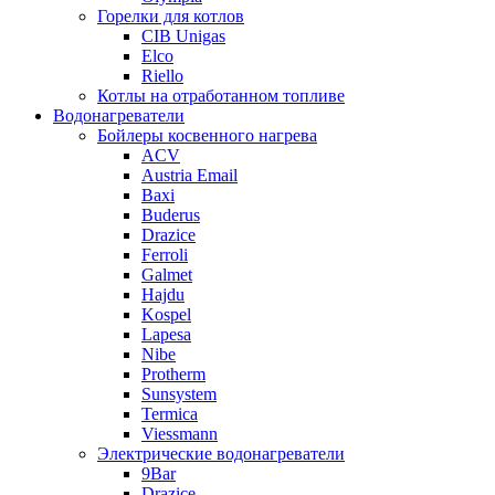
Горелки для котлов
CIB Unigas
Elco
Riello
Котлы на отработанном топливе
Водонагреватели
Бойлеры косвенного нагрева
ACV
Austria Email
Baxi
Buderus
Drazice
Ferroli
Galmet
Hajdu
Kospel
Lapesa
Nibe
Protherm
Sunsystem
Termica
Viessmann
Электрические водонагреватели
9Bar
Drazice