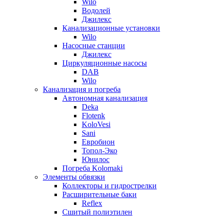
Wilo
Водолей
Джилекс
Канализационные установки
Wilo
Насосные станции
Джилекс
Циркуляционные насосы
DAB
Wilo
Канализация и погреба
Автономная канализация
Deka
Flotenk
KoloVesi
Sani
Евробион
Топол-Эко
Юнилос
Погреба Kolomaki
Элементы обвязки
Коллекторы и гидрострелки
Расширительные баки
Reflex
Сшитый полиэтилен