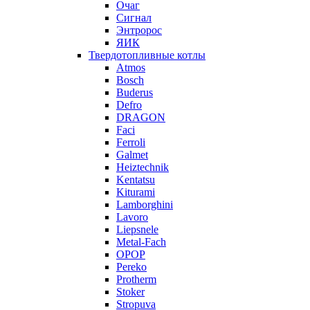
Очаг
Сигнал
Энтророс
ЯИК
Твердотопливные котлы
Atmos
Bosch
Buderus
Defro
DRAGON
Faci
Ferroli
Galmet
Heiztechnik
Kentatsu
Kiturami
Lamborghini
Lavoro
Liepsnele
Metal-Fach
OPOP
Pereko
Protherm
Stoker
Stropuva