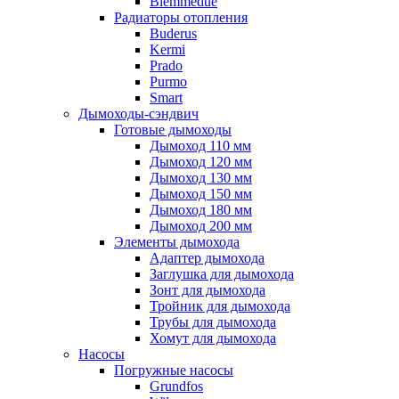
Biemmedue
Радиаторы отопления
Buderus
Kermi
Prado
Purmo
Smart
Дымоходы-сэндвич
Готовые дымоходы
Дымоход 110 мм
Дымоход 120 мм
Дымоход 130 мм
Дымоход 150 мм
Дымоход 180 мм
Дымоход 200 мм
Элементы дымохода
Адаптер дымохода
Заглушка для дымохода
Зонт для дымохода
Тройник для дымохода
Трубы для дымохода
Хомут для дымохода
Насосы
Погружные насосы
Grundfos