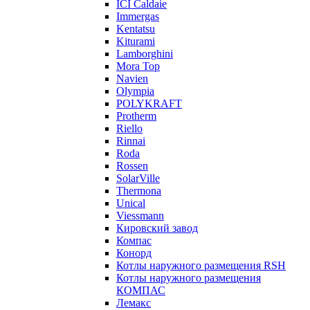
ICI Caldaie
Immergas
Kentatsu
Kiturami
Lamborghini
Mora Top
Navien
Olympia
POLYKRAFT
Protherm
Riello
Rinnai
Roda
Rossen
SolarVille
Thermona
Unical
Viessmann
Кировский завод
Компас
Конорд
Котлы наружного размещения RSH
Котлы наружного размещения
КОМПАС
Лемакс