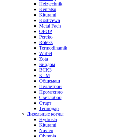
Heiztechnik
Kentatsu
Kiturami
Kostrzewa
Metal Fach
OPOP
Pereko
Roteks
Termodinamik
Wirbel
Zota
Биодом
ВСКЗ
КТМ
Общемаш
Пеллетрон
Промтепло
Светлобор
Старт
Теплодар
Дизельные котлы
Hydrosta
Kiturami
Navien
Olympia