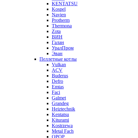
KENTATSU
Kospel
Navien
Protherm
Thermona
Zota
ВИН
Галан
УралПром
Эван
Пеллетные котлы
Vulkan
ACV
Buderus
Defro
Emtas
Faci
Galmet
Grandeg
Heiztechnik
Kentatsu
Kiturami
Kostrzewa
Metal Fach
OPOP