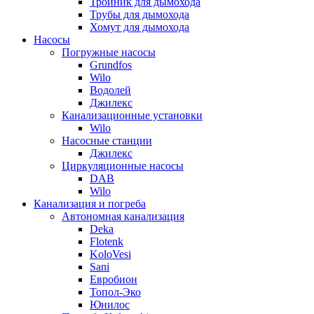
Тройник для дымохода
Трубы для дымохода
Хомут для дымохода
Насосы
Погружные насосы
Grundfos
Wilo
Водолей
Джилекс
Канализационные установки
Wilo
Насосные станции
Джилекс
Циркуляционные насосы
DAB
Wilo
Канализация и погреба
Автономная канализация
Deka
Flotenk
KoloVesi
Sani
Евробион
Топол-Эко
Юнилос