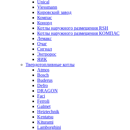
Unical
Viessmann
Кировский завод
Компас
Конорд
Котлы наружного размещения RSH
Котлы наружного размещения КОМПАС
Лемакс
Очаг
Сигнал
Энтророс
ЯИК
Твердотопливные котлы
Atmos
Bosch
Buderus
Defro
DRAGON
Faci
Ferroli
Galmet
Heiztechnik
Kentatsu
Kiturami
Lamborghini