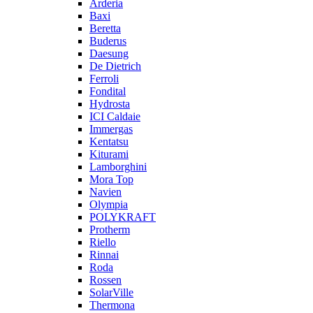
Arderia
Baxi
Beretta
Buderus
Daesung
De Dietrich
Ferroli
Fondital
Hydrosta
ICI Caldaie
Immergas
Kentatsu
Kiturami
Lamborghini
Mora Top
Navien
Olympia
POLYKRAFT
Protherm
Riello
Rinnai
Roda
Rossen
SolarVille
Thermona