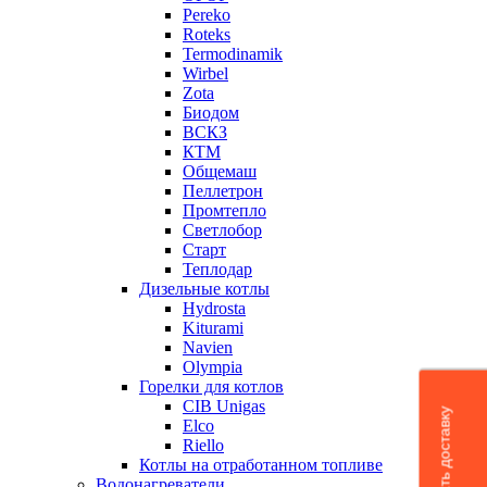
Pereko
Roteks
Termodinamik
Wirbel
Zota
Биодом
ВСКЗ
КТМ
Общемаш
Пеллетрон
Промтепло
Светлобор
Старт
Теплодар
Дизельные котлы
Hydrosta
Kiturami
Navien
Olympia
Горелки для котлов
CIB Unigas
Рассчитать доставку
Elco
Riello
Котлы на отработанном топливе
Водонагреватели