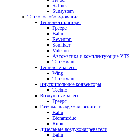
S-Tank
Sunsystem
Тепловое оборудование
Тепловентиляторы
Греерс
Ballu
Reventon
Sonniger
Volcano
Автоматика и комплектующие VTS
Тепломаш
Тепловые завесы
Wing
Тепломаш
Внутрипольные конвекторы
Techno
Воздушные завесы
Греерс
Газовые воздухонагреватели
Ballu
Biemmedue
Robur
Дизельные воздухонагреватели
Ballu