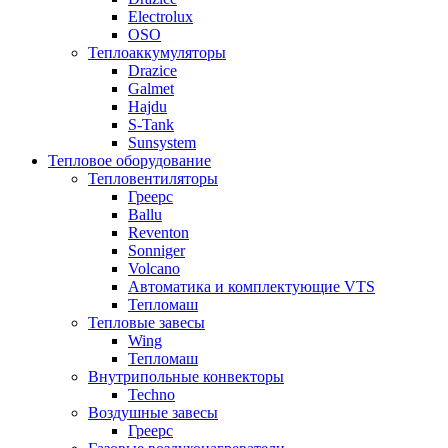
Electrolux
OSO
Теплоаккумуляторы
Drazice
Galmet
Hajdu
S-Tank
Sunsystem
Тепловое оборудование
Тепловентиляторы
Греерс
Ballu
Reventon
Sonniger
Volcano
Автоматика и комплектующие VTS
Тепломаш
Тепловые завесы
Wing
Тепломаш
Внутрипольные конвекторы
Techno
Воздушные завесы
Греерс