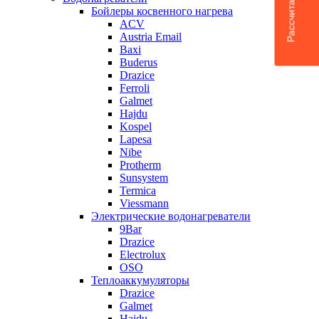
Бойлеры косвенного нагрева
ACV
Austria Email
Baxi
Buderus
Drazice
Ferroli
Galmet
Hajdu
Kospel
Lapesa
Nibe
Protherm
Sunsystem
Termica
Viessmann
Электрические водонагреватели
9Bar
Drazice
Electrolux
OSO
Теплоаккумуляторы
Drazice
Galmet
Hajdu