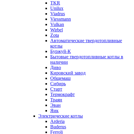
TKR
Unilux
Viadrus
Viessmann
Vulkan
Wirbel
Zota
Автоматические твердотопливные
котлы
Буржуй-К
Бытовые твердотопливные котлы в
наличии
Диво
Кировский завод
Общемаш
Сибирь
Старт
Термокрафт
Траян
Эван
Яик
Электрические котлы
Arderia
Buderus
Ferroli