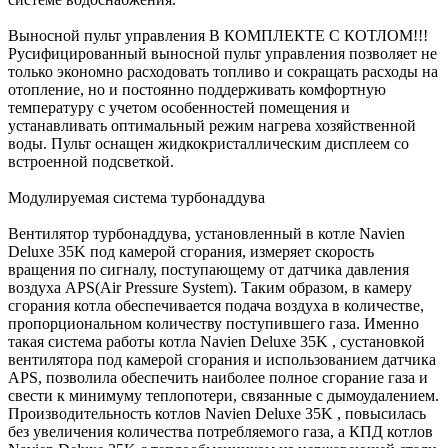
Выносной пульт управления В КОМПЛЕКТЕ С КОТЛОМ!!!
Русифицированный выносной пульт управления позволяет не
только экономно расходовать топливо и сокращать расходы на
отопление, но и постоянно поддерживать комфортную
температуру с учетом особенностей помещения и
устанавливать оптимальный режим нагрева хозяйственной
воды. Пульт оснащен жидкокристаллическим дисплеем со
встроенной подсветкой.
Модулируемая система турбонаддува
Вентилятор турбонаддува, установленный в котле Navien
Deluxe 35K под камерой сгорания, измеряет скорость
вращения по сигналу, поступающему от датчика давления
воздуха APS(Air Pressure System). Таким образом, в камеру
сгорания котла обеспечивается подача воздуха в количестве,
пропорциональном количеству поступившего газа. Именно
такая система работы котла Navien Deluxe 35K , сустановкой
вентилятора под камерой сгорания и использованием датчика
APS, позволила обеспечить наиболее полное сгорание газа и
свести к минимуму теплопотери, связанные с дымоудалением.
Производительность котлов Navien Deluxe 35K , повысилась
без увеличения количества потребляемого газа, а КПД котлов