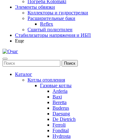
Погреба Kolomaki
Элементы обвязки
Коллекторы и гидрострелки
Расширительные баки
Reflex
Сшитый полиэтилен
Стабилизаторы напряжения и ИБП
Еще
Каталог
Котлы отопления
Газовые котлы
Arderia
Baxi
Beretta
Buderus
Daesung
De Dietrich
Ferroli
Fondital
Hydrosta