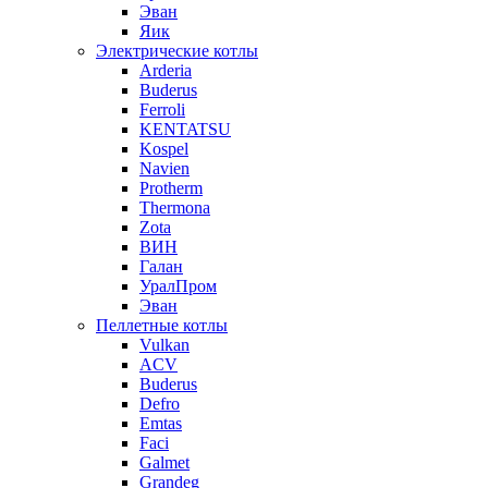
Эван
Яик
Электрические котлы
Arderia
Buderus
Ferroli
KENTATSU
Kospel
Navien
Protherm
Thermona
Zota
ВИН
Галан
УралПром
Эван
Пеллетные котлы
Vulkan
ACV
Buderus
Defro
Emtas
Faci
Galmet
Grandeg