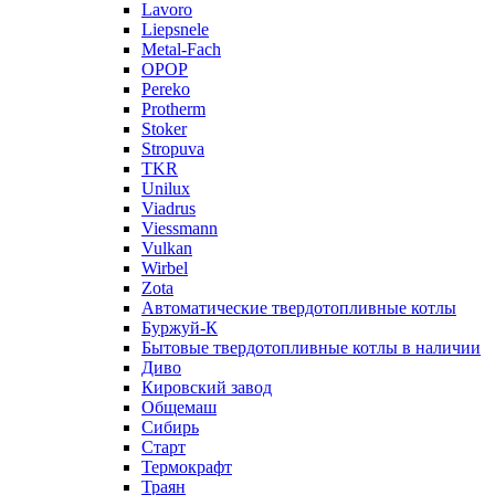
Lavoro
Liepsnele
Metal-Fach
OPOP
Pereko
Protherm
Stoker
Stropuva
TKR
Unilux
Viadrus
Viessmann
Vulkan
Wirbel
Zota
Автоматические твердотопливные котлы
Буржуй-К
Бытовые твердотопливные котлы в наличии
Диво
Кировский завод
Общемаш
Сибирь
Старт
Термокрафт
Траян