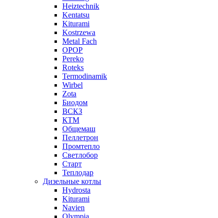
Heiztechnik
Kentatsu
Kiturami
Kostrzewa
Metal Fach
OPOP
Pereko
Roteks
Termodinamik
Wirbel
Zota
Биодом
ВСКЗ
КТМ
Общемаш
Пеллетрон
Промтепло
Светлобор
Старт
Теплодар
Дизельные котлы
Hydrosta
Kiturami
Navien
Olympia