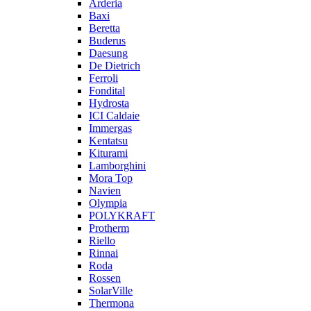
Arderia
Baxi
Beretta
Buderus
Daesung
De Dietrich
Ferroli
Fondital
Hydrosta
ICI Caldaie
Immergas
Kentatsu
Kiturami
Lamborghini
Mora Top
Navien
Olympia
POLYKRAFT
Protherm
Riello
Rinnai
Roda
Rossen
SolarVille
Thermona