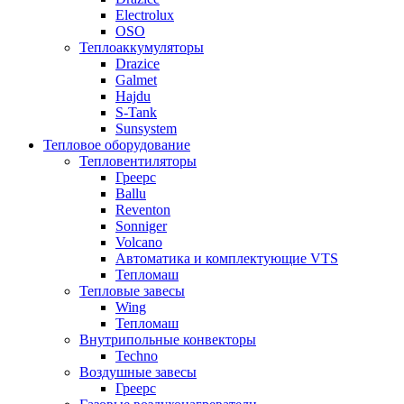
Electrolux
OSO
Теплоаккумуляторы
Drazice
Galmet
Hajdu
S-Tank
Sunsystem
Тепловое оборудование
Тепловентиляторы
Греерс
Ballu
Reventon
Sonniger
Volcano
Автоматика и комплектующие VTS
Тепломаш
Тепловые завесы
Wing
Тепломаш
Внутрипольные конвекторы
Techno
Воздушные завесы
Греерс