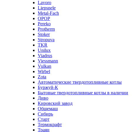
Lavoro
Liepsnele
Metal-Fach
OPOP
Pereko
Protherm
Stoker
Stropuva
TKR
Unilux
Viadrus
Viessmann
Vulkan
Wirbel
Zota
Автоматические твердотопливные котлы
Буржуй-К
Бытовые твердотопливные котлы в наличии
Диво
Кировский завод
Общемаш
Сибирь
Старт
Термокрафт
Траян