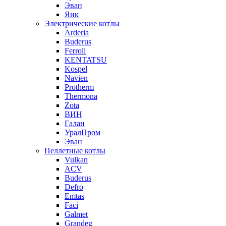
Эван
Яик
Электрические котлы
Arderia
Buderus
Ferroli
KENTATSU
Kospel
Navien
Protherm
Thermona
Zota
ВИН
Галан
УралПром
Эван
Пеллетные котлы
Vulkan
ACV
Buderus
Defro
Emtas
Faci
Galmet
Grandeg