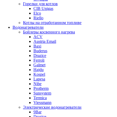
Горелки для котлов
CIB Unigas
Elco
Riello
Котлы на отработанном топливе
Водонагреватели
Бойлеры косвенного нагрева
ACV
Austria Email
Baxi
Buderus
Drazice
Ferroli
Galmet
Hajdu
Kospel
Lapesa
Nibe
Protherm
Sunsystem
Termica
Viessmann
Электрические водонагреватели
9Bar
Drazice