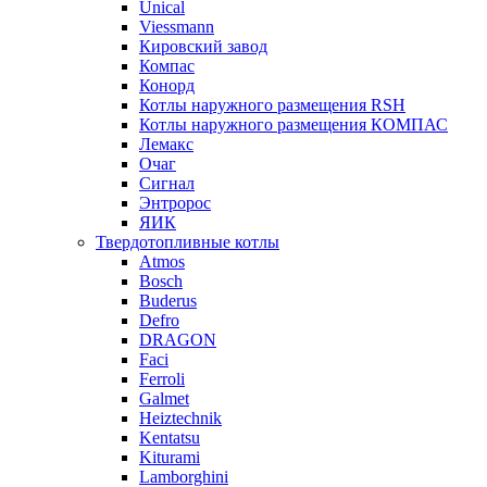
Unical
Viessmann
Кировский завод
Компас
Конорд
Котлы наружного размещения RSH
Котлы наружного размещения КОМПАС
Лемакс
Очаг
Сигнал
Энтророс
ЯИК
Твердотопливные котлы
Atmos
Bosch
Buderus
Defro
DRAGON
Faci
Ferroli
Galmet
Heiztechnik
Kentatsu
Kiturami
Lamborghini