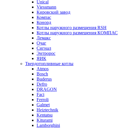
Unical
Viessmann
Кировский завод
Компас
Конорд
Котлы наружного размещения RSH
Котлы наружного размещения КОМПАС
Лемакс
Очаг
Сигнал
Энтророс
ЯИК
Твердотопливные котлы
Atmos
Bosch
Buderus
Defro
DRAGON
Faci
Ferroli
Galmet
Heiztechnik
Kentatsu
Kiturami
Lamborghini