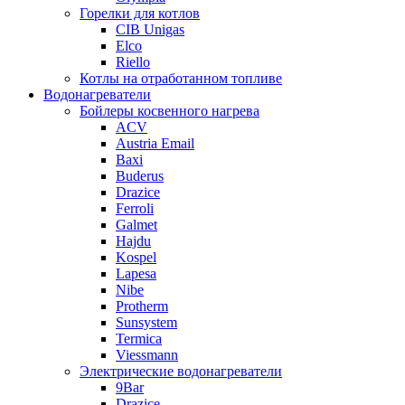
Горелки для котлов
CIB Unigas
Elco
Riello
Котлы на отработанном топливе
Водонагреватели
Бойлеры косвенного нагрева
ACV
Austria Email
Baxi
Buderus
Drazice
Ferroli
Galmet
Hajdu
Kospel
Lapesa
Nibe
Protherm
Sunsystem
Termica
Viessmann
Электрические водонагреватели
9Bar
Drazice