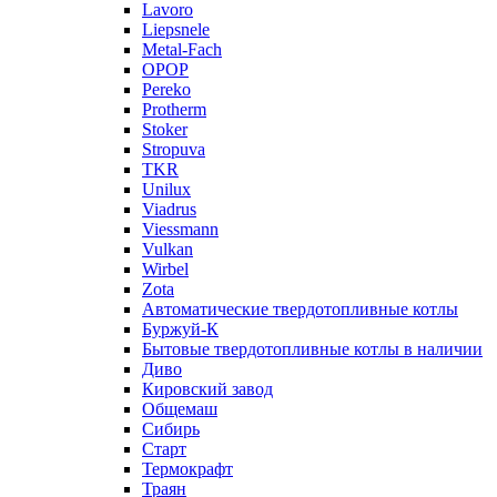
Lavoro
Liepsnele
Metal-Fach
OPOP
Pereko
Protherm
Stoker
Stropuva
TKR
Unilux
Viadrus
Viessmann
Vulkan
Wirbel
Zota
Автоматические твердотопливные котлы
Буржуй-К
Бытовые твердотопливные котлы в наличии
Диво
Кировский завод
Общемаш
Сибирь
Старт
Термокрафт
Траян