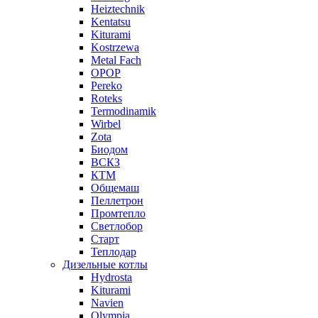
Heiztechnik
Kentatsu
Kiturami
Kostrzewa
Metal Fach
OPOP
Pereko
Roteks
Termodinamik
Wirbel
Zota
Биодом
ВСКЗ
КТМ
Общемаш
Пеллетрон
Промтепло
Светлобор
Старт
Теплодар
Дизельные котлы
Hydrosta
Kiturami
Navien
Olympia