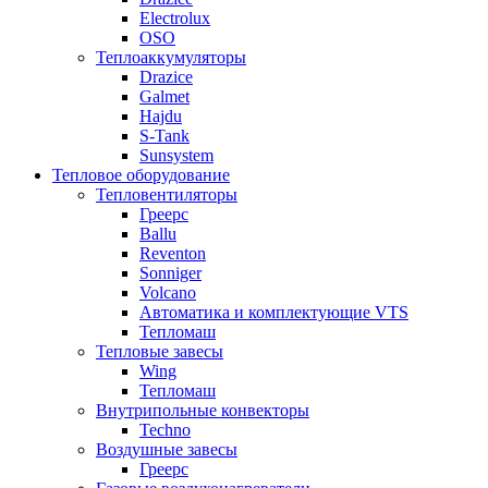
Electrolux
OSO
Теплоаккумуляторы
Drazice
Galmet
Hajdu
S-Tank
Sunsystem
Тепловое оборудование
Тепловентиляторы
Греерс
Ballu
Reventon
Sonniger
Volcano
Автоматика и комплектующие VTS
Тепломаш
Тепловые завесы
Wing
Тепломаш
Внутрипольные конвекторы
Techno
Воздушные завесы
Греерс