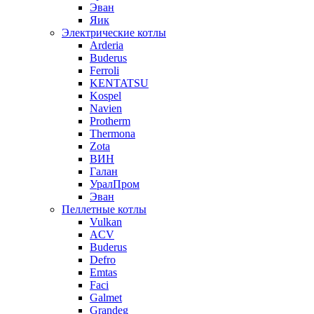
Эван
Яик
Электрические котлы
Arderia
Buderus
Ferroli
KENTATSU
Kospel
Navien
Protherm
Thermona
Zota
ВИН
Галан
УралПром
Эван
Пеллетные котлы
Vulkan
ACV
Buderus
Defro
Emtas
Faci
Galmet
Grandeg