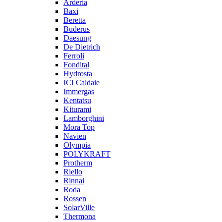
Arderia
Baxi
Beretta
Buderus
Daesung
De Dietrich
Ferroli
Fondital
Hydrosta
ICI Caldaie
Immergas
Kentatsu
Kiturami
Lamborghini
Mora Top
Navien
Olympia
POLYKRAFT
Protherm
Riello
Rinnai
Roda
Rossen
SolarVille
Thermona