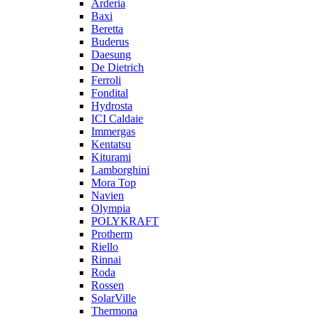
Arderia
Baxi
Beretta
Buderus
Daesung
De Dietrich
Ferroli
Fondital
Hydrosta
ICI Caldaie
Immergas
Kentatsu
Kiturami
Lamborghini
Mora Top
Navien
Olympia
POLYKRAFT
Protherm
Riello
Rinnai
Roda
Rossen
SolarVille
Thermona