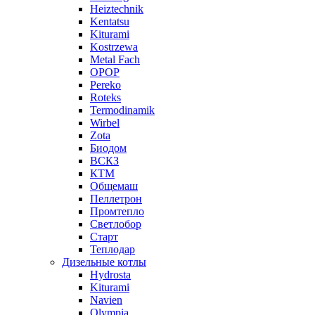
Heiztechnik
Kentatsu
Kiturami
Kostrzewa
Metal Fach
OPOP
Pereko
Roteks
Termodinamik
Wirbel
Zota
Биодом
ВСКЗ
КТМ
Общемаш
Пеллетрон
Промтепло
Светлобор
Старт
Теплодар
Дизельные котлы
Hydrosta
Kiturami
Navien
Olympia