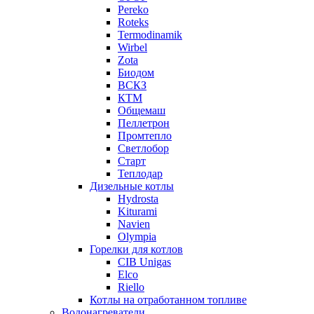
Pereko
Roteks
Termodinamik
Wirbel
Zota
Биодом
ВСКЗ
КТМ
Общемаш
Пеллетрон
Промтепло
Светлобор
Старт
Теплодар
Дизельные котлы
Hydrosta
Kiturami
Navien
Olympia
Горелки для котлов
CIB Unigas
Elco
Riello
Котлы на отработанном топливе
Водонагреватели