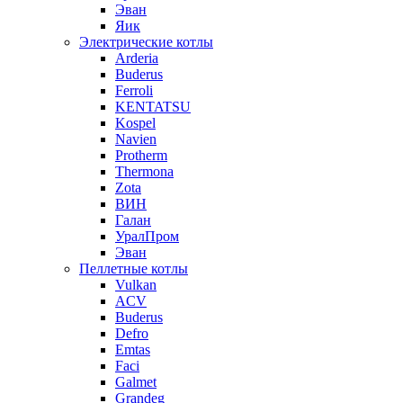
Эван
Яик
Электрические котлы
Arderia
Buderus
Ferroli
KENTATSU
Kospel
Navien
Protherm
Thermona
Zota
ВИН
Галан
УралПром
Эван
Пеллетные котлы
Vulkan
ACV
Buderus
Defro
Emtas
Faci
Galmet
Grandeg