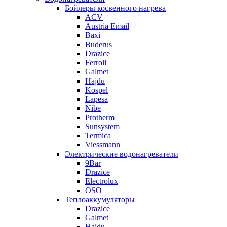
Бойлеры косвенного нагрева
ACV
Austria Email
Baxi
Buderus
Drazice
Ferroli
Galmet
Hajdu
Kospel
Lapesa
Nibe
Protherm
Sunsystem
Termica
Viessmann
Электрические водонагреватели
9Bar
Drazice
Electrolux
OSO
Теплоаккумуляторы
Drazice
Galmet
Hajdu