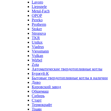
Lavoro
Liepsnele
Metal-Fach
OPOP
Pereko
Protherm
Stoker
Stropuva
TKR
Unilux
Viadrus
Viessmann
Vulkan
Wirbel
Zota
Автоматические твердотопливные котлы
Буржуй-К
Бытовые твердотопливные котлы в наличии
Диво
Кировский завод
Общемаш
Сибирь
Старт
Термокрафт
Траян