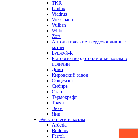
TKR
Unilux
Viadrus
Viessmann
Vulkan
Wirbel
Zota
Автоматические твердотопливные
котлы
Буржуй-К
Бытовые твердотопливные котлы в
наличии
Диво
Кировский завод
Общемаш
Сибирь
Старт
Термокрафт
Траян
Эван
Яик
Электрические котлы
Arderia
Buderus
Ferroli