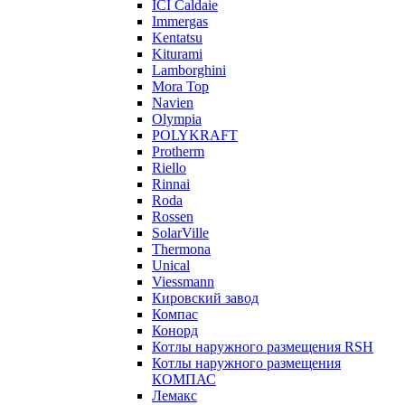
ICI Caldaie
Immergas
Kentatsu
Kiturami
Lamborghini
Mora Top
Navien
Olympia
POLYKRAFT
Protherm
Riello
Rinnai
Roda
Rossen
SolarVille
Thermona
Unical
Viessmann
Кировский завод
Компас
Конорд
Котлы наружного размещения RSH
Котлы наружного размещения
КОМПАС
Лемакс