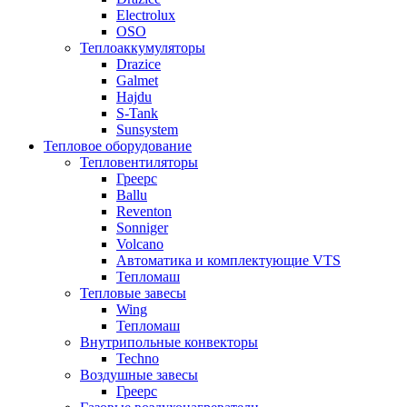
Electrolux
OSO
Теплоаккумуляторы
Drazice
Galmet
Hajdu
S-Tank
Sunsystem
Тепловое оборудование
Тепловентиляторы
Греерс
Ballu
Reventon
Sonniger
Volcano
Автоматика и комплектующие VTS
Тепломаш
Тепловые завесы
Wing
Тепломаш
Внутрипольные конвекторы
Techno
Воздушные завесы
Греерс