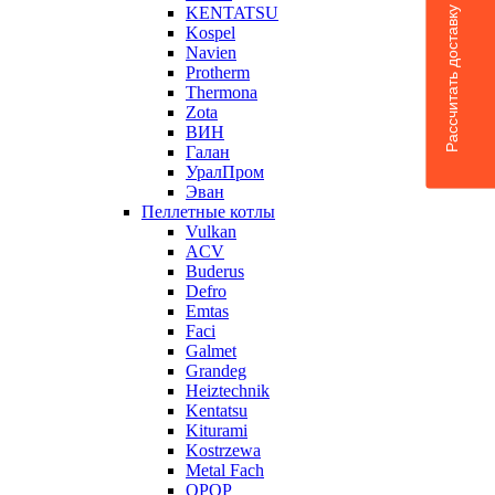
KENTATSU
Рассчитать доставку
Kospel
Navien
Protherm
Thermona
Zota
ВИН
Галан
УралПром
Эван
Пеллетные котлы
Vulkan
ACV
Buderus
Defro
Emtas
Faci
Galmet
Grandeg
Heiztechnik
Kentatsu
Kiturami
Kostrzewa
Metal Fach
OPOP