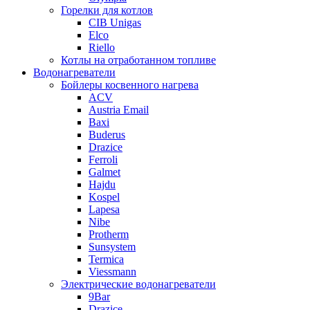
Горелки для котлов
CIB Unigas
Elco
Riello
Котлы на отработанном топливе
Водонагреватели
Бойлеры косвенного нагрева
ACV
Austria Email
Baxi
Buderus
Drazice
Ferroli
Galmet
Hajdu
Kospel
Lapesa
Nibe
Protherm
Sunsystem
Termica
Viessmann
Электрические водонагреватели
9Bar
Drazice