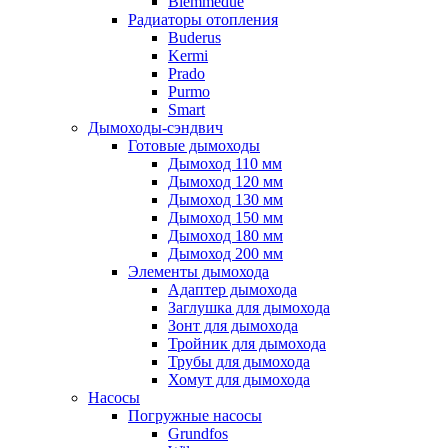
Biemmedue
Радиаторы отопления
Buderus
Kermi
Prado
Purmo
Smart
Дымоходы-сэндвич
Готовые дымоходы
Дымоход 110 мм
Дымоход 120 мм
Дымоход 130 мм
Дымоход 150 мм
Дымоход 180 мм
Дымоход 200 мм
Элементы дымохода
Адаптер дымохода
Заглушка для дымохода
Зонт для дымохода
Тройник для дымохода
Трубы для дымохода
Хомут для дымохода
Насосы
Погружные насосы
Grundfos