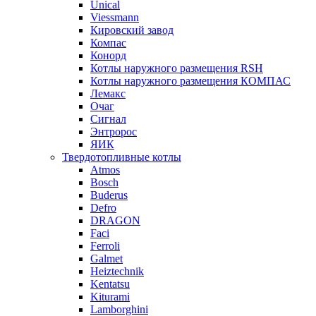
Unical
Viessmann
Кировский завод
Компас
Конорд
Котлы наружного размещения RSH
Котлы наружного размещения КОМПАС
Лемакс
Очаг
Сигнал
Энтророс
ЯИК
Твердотопливные котлы
Atmos
Bosch
Buderus
Defro
DRAGON
Faci
Ferroli
Galmet
Heiztechnik
Kentatsu
Kiturami
Lamborghini