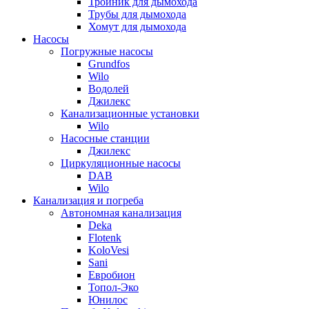
Тройник для дымохода
Трубы для дымохода
Хомут для дымохода
Насосы
Погружные насосы
Grundfos
Wilo
Водолей
Джилекс
Канализационные установки
Wilo
Насосные станции
Джилекс
Циркуляционные насосы
DAB
Wilo
Канализация и погреба
Автономная канализация
Deka
Flotenk
KoloVesi
Sani
Евробион
Топол-Эко
Юнилос