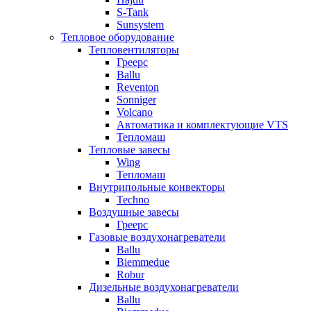
S-Tank
Sunsystem
Тепловое оборудование
Тепловентиляторы
Греерс
Ballu
Reventon
Sonniger
Volcano
Автоматика и комплектующие VTS
Тепломаш
Тепловые завесы
Wing
Тепломаш
Внутрипольные конвекторы
Techno
Воздушные завесы
Греерс
Газовые воздухонагреватели
Ballu
Biemmedue
Robur
Дизельные воздухонагреватели
Ballu