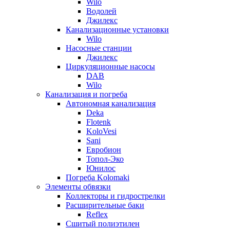
Wilo
Водолей
Джилекс
Канализационные установки
Wilo
Насосные станции
Джилекс
Циркуляционные насосы
DAB
Wilo
Канализация и погреба
Автономная канализация
Deka
Flotenk
KoloVesi
Sani
Евробион
Топол-Эко
Юнилос
Погреба Kolomaki
Элементы обвязки
Коллекторы и гидрострелки
Расширительные баки
Reflex
Сшитый полиэтилен