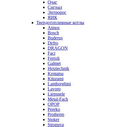
Очаг
Сигнал
Энтророс
ЯИК
Твердотопливные котлы
Atmos
Bosch
Buderus
Defro
DRAGON
Faci
Ferroli
Galmet
Heiztechnik
Kentatsu
Kiturami
Lamborghini
Lavoro
Liepsnele
Metal-Fach
OPOP
Pereko
Protherm
Stoker
Stropuva