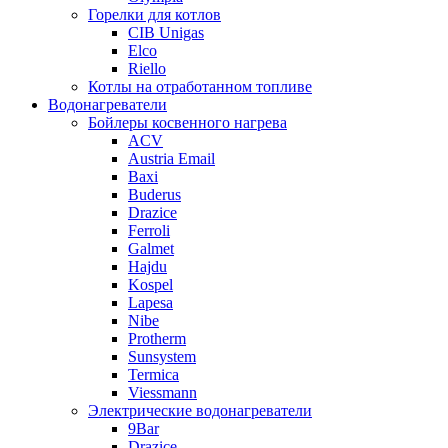
Горелки для котлов
CIB Unigas
Elco
Riello
Котлы на отработанном топливе
Водонагреватели
Бойлеры косвенного нагрева
ACV
Austria Email
Baxi
Buderus
Drazice
Ferroli
Galmet
Hajdu
Kospel
Lapesa
Nibe
Protherm
Sunsystem
Termica
Viessmann
Электрические водонагреватели
9Bar
Drazice