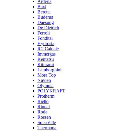
Arderia
Baxi
Beretta
Buderus
Daesung
De Dietrich
Ferroli
Fondital
Hydrosta
ICI Caldaie
Immergas
Kentatsu
Kiturami
Lamborghini
Mora Top
Navien
Olympia
POLYKRAFT
Protherm
Riello
Rinnai
Roda
Rossen
SolarVille
Thermona