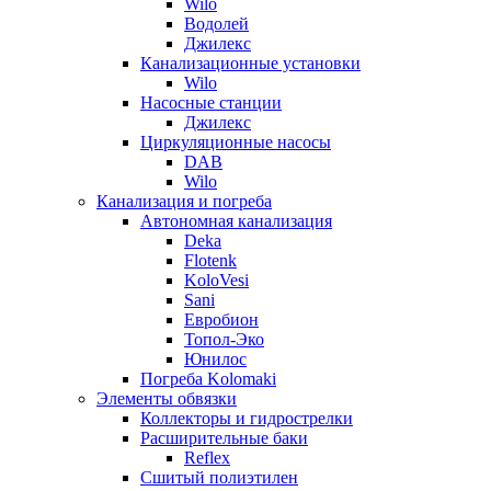
Wilo
Водолей
Джилекс
Канализационные установки
Wilo
Насосные станции
Джилекс
Циркуляционные насосы
DAB
Wilo
Канализация и погреба
Автономная канализация
Deka
Flotenk
KoloVesi
Sani
Евробион
Топол-Эко
Юнилос
Погреба Kolomaki
Элементы обвязки
Коллекторы и гидрострелки
Расширительные баки
Reflex
Сшитый полиэтилен