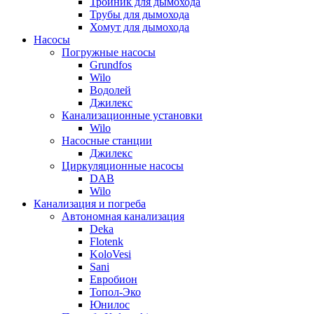
Тройник для дымохода
Трубы для дымохода
Хомут для дымохода
Насосы
Погружные насосы
Grundfos
Wilo
Водолей
Джилекс
Канализационные установки
Wilo
Насосные станции
Джилекс
Циркуляционные насосы
DAB
Wilo
Канализация и погреба
Автономная канализация
Deka
Flotenk
KoloVesi
Sani
Евробион
Топол-Эко
Юнилос