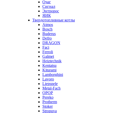
Очаг
Сигнал
Энтророс
ЯИК
Твердотопливные котлы
Atmos
Bosch
Buderus
Defro
DRAGON
Faci
Ferroli
Galmet
Heiztechnik
Kentatsu
Kiturami
Lamborghini
Lavoro
Liepsnele
Metal-Fach
OPOP
Pereko
Protherm
Stoker
Stropuva