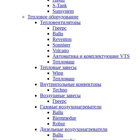
S-Tank
Sunsystem
Тепловое оборудование
Тепловентиляторы
Греерс
Ballu
Reventon
Sonniger
Volcano
Автоматика и комплектующие VTS
Тепломаш
Тепловые завесы
Wing
Тепломаш
Внутрипольные конвекторы
Techno
Воздушные завесы
Греерс
Газовые воздухонагреватели
Ballu
Biemmedue
Robur
Дизельные воздухонагреватели
Ballu