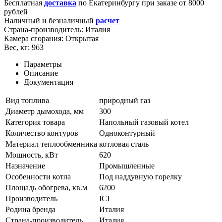
Бесплатная
доставка
по
Екатеринбургу
при заказе от 8000
рублей
Наличный и безналичный
расчет
Страна-производитель:
Италия
Камера сгорания:
Открытая
Вес, кг:
963
Параметры
Описание
Документация
Вид топлива
природный газ
Диаметр дымохода, мм
300
Категория товара
Напольный газовый котел
Количество контуров
Одноконтурный
Материал теплообменника
котловая сталь
Мощность, кВт
620
Назначение
Промышленные
Особенности котла
Под наддувную горелку
Площадь обогрева, кв.м
6200
Производитель
ICI
Родина бренда
Италия
Страна-производитель
Италия