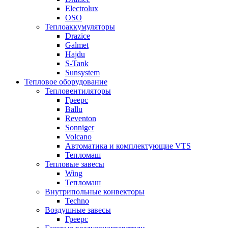
Electrolux
OSO
Теплоаккумуляторы
Drazice
Galmet
Hajdu
S-Tank
Sunsystem
Тепловое оборудование
Тепловентиляторы
Греерс
Ballu
Reventon
Sonniger
Volcano
Автоматика и комплектующие VTS
Тепломаш
Тепловые завесы
Wing
Тепломаш
Внутрипольные конвекторы
Techno
Воздушные завесы
Греерс