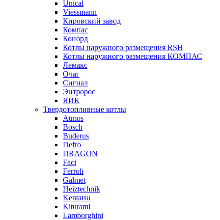
Unical
Viessmann
Кировский завод
Компас
Конорд
Котлы наружного размещения RSH
Котлы наружного размещения КОМПАС
Лемакс
Очаг
Сигнал
Энтророс
ЯИК
Твердотопливные котлы
Atmos
Bosch
Buderus
Defro
DRAGON
Faci
Ferroli
Galmet
Heiztechnik
Kentatsu
Kiturami
Lamborghini