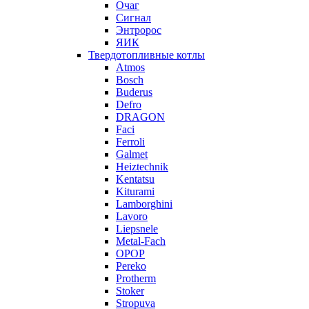
Очаг
Сигнал
Энтророс
ЯИК
Твердотопливные котлы
Atmos
Bosch
Buderus
Defro
DRAGON
Faci
Ferroli
Galmet
Heiztechnik
Kentatsu
Kiturami
Lamborghini
Lavoro
Liepsnele
Metal-Fach
OPOP
Pereko
Protherm
Stoker
Stropuva