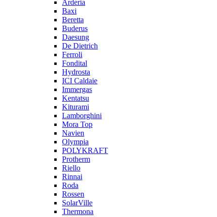
Arderia
Baxi
Beretta
Buderus
Daesung
De Dietrich
Ferroli
Fondital
Hydrosta
ICI Caldaie
Immergas
Kentatsu
Kiturami
Lamborghini
Mora Top
Navien
Olympia
POLYKRAFT
Protherm
Riello
Rinnai
Roda
Rossen
SolarVille
Thermona