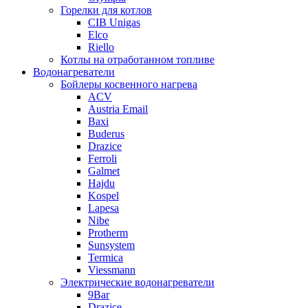
Горелки для котлов
CIB Unigas
Elco
Riello
Котлы на отработанном топливе
Водонагреватели
Бойлеры косвенного нагрева
ACV
Austria Email
Baxi
Buderus
Drazice
Ferroli
Galmet
Hajdu
Kospel
Lapesa
Nibe
Protherm
Sunsystem
Termica
Viessmann
Электрические водонагреватели
9Bar
Drazice