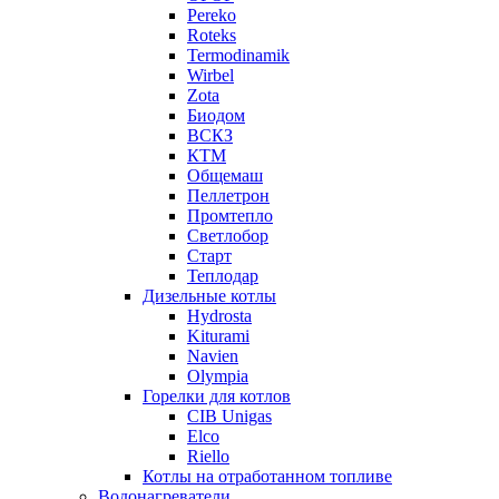
Pereko
Roteks
Termodinamik
Wirbel
Zota
Биодом
ВСКЗ
КТМ
Общемаш
Пеллетрон
Промтепло
Светлобор
Старт
Теплодар
Дизельные котлы
Hydrosta
Kiturami
Navien
Olympia
Горелки для котлов
CIB Unigas
Elco
Riello
Котлы на отработанном топливе
Водонагреватели