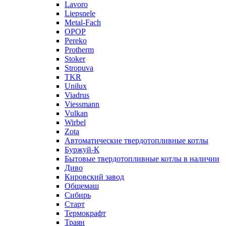
Lavoro
Liepsnele
Metal-Fach
OPOP
Pereko
Protherm
Stoker
Stropuva
TKR
Unilux
Viadrus
Viessmann
Vulkan
Wirbel
Zota
Автоматические твердотопливные котлы
Буржуй-К
Бытовые твердотопливные котлы в наличии
Диво
Кировский завод
Общемаш
Сибирь
Старт
Термокрафт
Траян