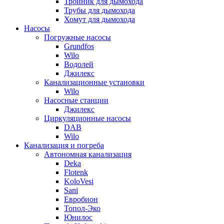
Тройник для дымохода
Трубы для дымохода
Хомут для дымохода
Насосы
Погружные насосы
Grundfos
Wilo
Водолей
Джилекс
Канализационные установки
Wilo
Насосные станции
Джилекс
Циркуляционные насосы
DAB
Wilo
Канализация и погреба
Автономная канализация
Deka
Flotenk
KoloVesi
Sani
Евробион
Топол-Эко
Юнилос