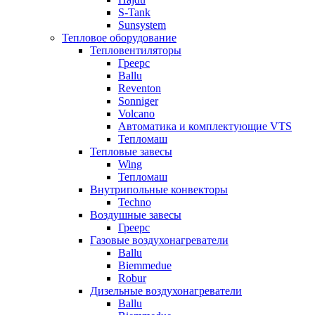
S-Tank
Sunsystem
Тепловое оборудование
Тепловентиляторы
Греерс
Ballu
Reventon
Sonniger
Volcano
Автоматика и комплектующие VTS
Тепломаш
Тепловые завесы
Wing
Тепломаш
Внутрипольные конвекторы
Techno
Воздушные завесы
Греерс
Газовые воздухонагреватели
Ballu
Biemmedue
Robur
Дизельные воздухонагреватели
Ballu