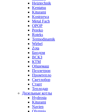
Heiztechnik
Kentatsu
Kiturami
Kostrzewa
Metal Fach
OPOP
Pereko
Roteks
Termodinamik
Wirbel
Zota
Биодом
ВСКЗ
КТМ
Общемаш
Пеллетрон
Промтепло
Светлобор
Старт
Теплодар
Дизельные котлы
Hydrosta
Kiturami
Navien
Olympia