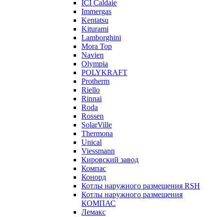
ICI Caldaie
Immergas
Kentatsu
Kiturami
Lamborghini
Mora Top
Navien
Olympia
POLYKRAFT
Protherm
Riello
Rinnai
Roda
Rossen
SolarVille
Thermona
Unical
Viessmann
Кировский завод
Компас
Конорд
Котлы наружного размещения RSH
Котлы наружного размещения
КОМПАС
Лемакс