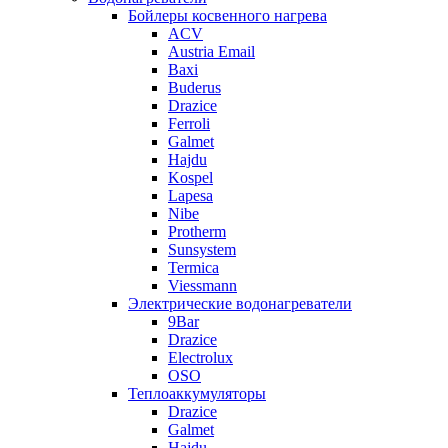
Бойлеры косвенного нагрева
ACV
Austria Email
Baxi
Buderus
Drazice
Ferroli
Galmet
Hajdu
Kospel
Lapesa
Nibe
Protherm
Sunsystem
Termica
Viessmann
Электрические водонагреватели
9Bar
Drazice
Electrolux
OSO
Теплоаккумуляторы
Drazice
Galmet
Hajdu