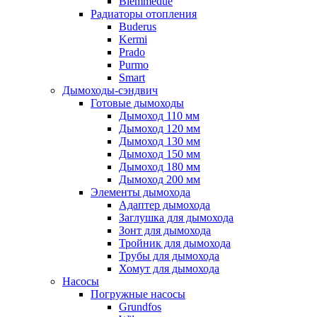
Biemmedue
Радиаторы отопления
Buderus
Kermi
Prado
Purmo
Smart
Дымоходы-сэндвич
Готовые дымоходы
Дымоход 110 мм
Дымоход 120 мм
Дымоход 130 мм
Дымоход 150 мм
Дымоход 180 мм
Дымоход 200 мм
Элементы дымохода
Адаптер дымохода
Заглушка для дымохода
Зонт для дымохода
Тройник для дымохода
Трубы для дымохода
Хомут для дымохода
Насосы
Погружные насосы
Grundfos