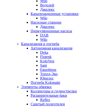
Wilo
Водолей
Джилекс
Канализационные установки
Wilo
Насосные станции
Джилекс
Циркуляционные насосы
DAB
Wilo
Канализация и погреба
Автономная канализация
Deka
Flotenk
KoloVesi
Sani
Евробион
Топол-Эко
Юнилос
Погреба Kolomaki
Элементы обвязки
Коллекторы и гидрострелки
Расширительные баки
Reflex
Сшитый полиэтилен