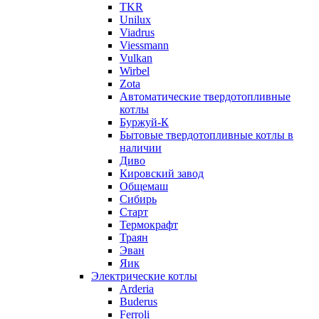
TKR
Unilux
Viadrus
Viessmann
Vulkan
Wirbel
Zota
Автоматические твердотопливные
котлы
Буржуй-К
Бытовые твердотопливные котлы в
наличии
Диво
Кировский завод
Общемаш
Сибирь
Старт
Термокрафт
Траян
Эван
Яик
Электрические котлы
Arderia
Buderus
Ferroli