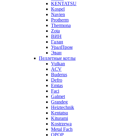
KENTATSU
Kospel
Navien
Protherm
Thermona
Zota
ВИН
Галан
УралПром
Эван
Пеллетные котлы
Vulkan
ACV
Buderus
Defro
Emtas
Faci
Galmet
Grandeg
Heiztechnik
Kentatsu
Kiturami
Kostrzewa
Metal Fach
OPOP