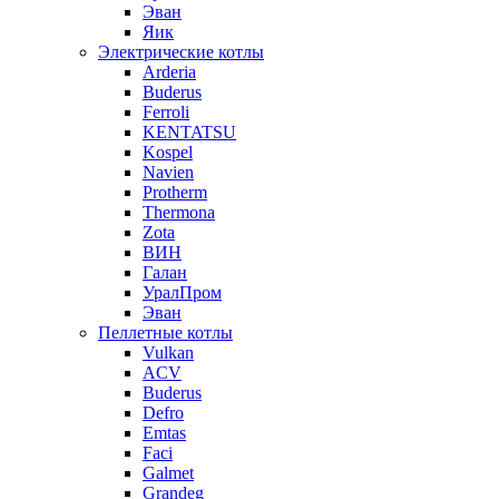
Эван
Яик
Электрические котлы
Arderia
Buderus
Ferroli
KENTATSU
Kospel
Navien
Protherm
Thermona
Zota
ВИН
Галан
УралПром
Эван
Пеллетные котлы
Vulkan
ACV
Buderus
Defro
Emtas
Faci
Galmet
Grandeg