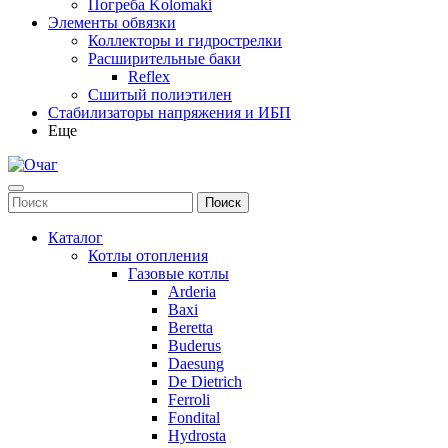
Погреба Kolomaki
Элементы обвязки
Коллекторы и гидрострелки
Расширительные баки
Reflex
Сшитый полиэтилен
Стабилизаторы напряжения и ИБП
Еще
Каталог
Котлы отопления
Газовые котлы
Arderia
Baxi
Beretta
Buderus
Daesung
De Dietrich
Ferroli
Fondital
Hydrosta