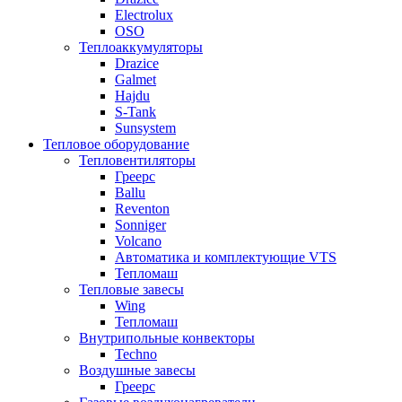
Electrolux
OSO
Теплоаккумуляторы
Drazice
Galmet
Hajdu
S-Tank
Sunsystem
Тепловое оборудование
Тепловентиляторы
Греерс
Ballu
Reventon
Sonniger
Volcano
Автоматика и комплектующие VTS
Тепломаш
Тепловые завесы
Wing
Тепломаш
Внутрипольные конвекторы
Techno
Воздушные завесы
Греерс