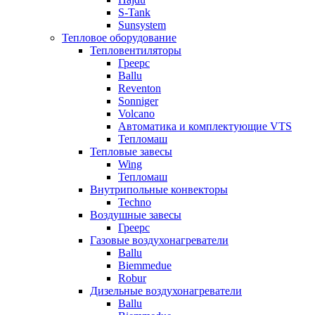
S-Tank
Sunsystem
Тепловое оборудование
Тепловентиляторы
Греерс
Ballu
Reventon
Sonniger
Volcano
Автоматика и комплектующие VTS
Тепломаш
Тепловые завесы
Wing
Тепломаш
Внутрипольные конвекторы
Techno
Воздушные завесы
Греерс
Газовые воздухонагреватели
Ballu
Biemmedue
Robur
Дизельные воздухонагреватели
Ballu