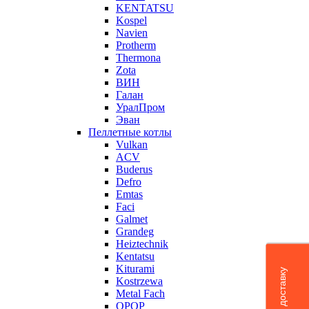
KENTATSU
Kospel
Navien
Protherm
Thermona
Zota
ВИН
Галан
УралПром
Эван
Пеллетные котлы
Vulkan
ACV
Buderus
Defro
Emtas
Faci
Galmet
Grandeg
Heiztechnik
Kentatsu
Kiturami
Kostrzewa
Metal Fach
OPOP