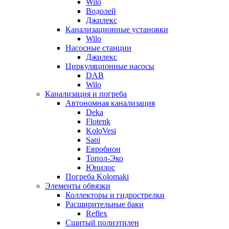
Wilo
Водолей
Джилекс
Канализационные установки
Wilo
Насосные станции
Джилекс
Циркуляционные насосы
DAB
Wilo
Канализация и погреба
Автономная канализация
Deka
Flotenk
KoloVesi
Sani
Евробион
Топол-Эко
Юнилос
Погреба Kolomaki
Элементы обвязки
Коллекторы и гидрострелки
Расширительные баки
Reflex
Сшитый полиэтилен