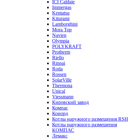
ICI Caldaie
Immergas
Kentatsu
Kiturami
Lamborghini
Mora Top
Navien
Olympia
POLYKRAFT
Protherm
Riello
Rinnai
Roda
Rossen
SolarVille
Thermona
Unical
Viessmann
Кировский завод
Компас
Конорд
Котлы наружного размещения RSH
Котлы наружного размещения
КОМПАС
Лемакс