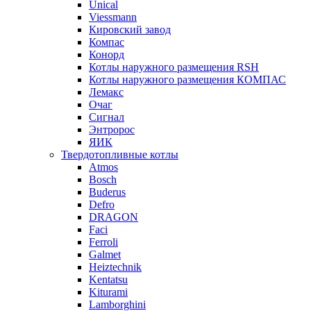
Unical
Viessmann
Кировский завод
Компас
Конорд
Котлы наружного размещения RSH
Котлы наружного размещения КОМПАС
Лемакс
Очаг
Сигнал
Энтророс
ЯИК
Твердотопливные котлы
Atmos
Bosch
Buderus
Defro
DRAGON
Faci
Ferroli
Galmet
Heiztechnik
Kentatsu
Kiturami
Lamborghini