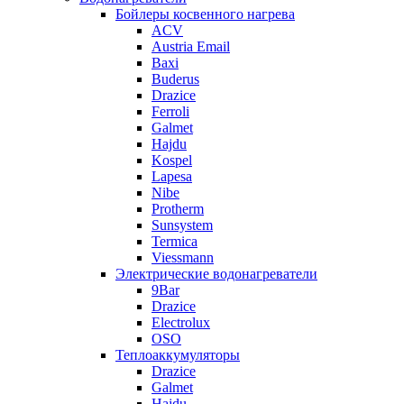
Бойлеры косвенного нагрева
ACV
Austria Email
Baxi
Buderus
Drazice
Ferroli
Galmet
Hajdu
Kospel
Lapesa
Nibe
Protherm
Sunsystem
Termica
Viessmann
Электрические водонагреватели
9Bar
Drazice
Electrolux
OSO
Теплоаккумуляторы
Drazice
Galmet
Hajdu