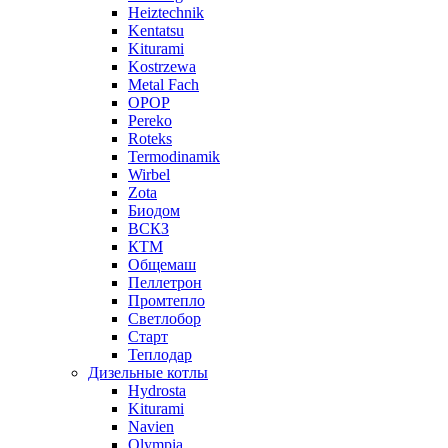
Heiztechnik
Kentatsu
Kiturami
Kostrzewa
Metal Fach
OPOP
Pereko
Roteks
Termodinamik
Wirbel
Zota
Биодом
ВСКЗ
КТМ
Общемаш
Пеллетрон
Промтепло
Светлобор
Старт
Теплодар
Дизельные котлы
Hydrosta
Kiturami
Navien
Olympia