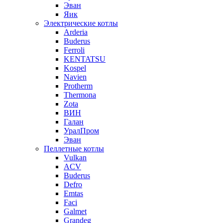
Эван
Яик
Электрические котлы
Arderia
Buderus
Ferroli
KENTATSU
Kospel
Navien
Protherm
Thermona
Zota
ВИН
Галан
УралПром
Эван
Пеллетные котлы
Vulkan
ACV
Buderus
Defro
Emtas
Faci
Galmet
Grandeg