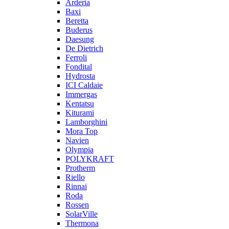
Arderia
Baxi
Beretta
Buderus
Daesung
De Dietrich
Ferroli
Fondital
Hydrosta
ICI Caldaie
Immergas
Kentatsu
Kiturami
Lamborghini
Mora Top
Navien
Olympia
POLYKRAFT
Protherm
Riello
Rinnai
Roda
Rossen
SolarVille
Thermona