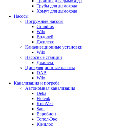
Тройник для дымохода
Трубы для дымохода
Хомут для дымохода
Насосы
Погружные насосы
Grundfos
Wilo
Водолей
Джилекс
Канализационные установки
Wilo
Насосные станции
Джилекс
Циркуляционные насосы
DAB
Wilo
Канализация и погреба
Автономная канализация
Deka
Flotenk
KoloVesi
Sani
Евробион
Топол-Эко
Юнилос