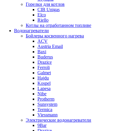
Горелки для котлов
CIB Unigas
Elco
Riello
Котлы на отработанном топливе
Водонагреватели
Бойлеры косвенного нагрева
ACV
Austria Email
Baxi
Buderus
Drazice
Ferroli
Galmet
Hajdu
Kospel
Lapesa
Nibe
Protherm
Sunsystem
Termica
Viessmann
Электрические водонагреватели
9Bar
Drazice