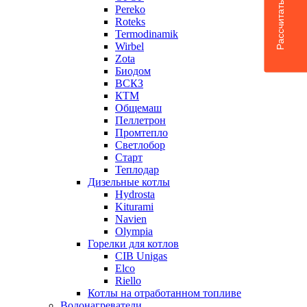
Рассчитать доставку
Pereko
Roteks
Termodinamik
Wirbel
Zota
Биодом
ВСКЗ
КТМ
Общемаш
Пеллетрон
Промтепло
Светлобор
Старт
Теплодар
Дизельные котлы
Hydrosta
Kiturami
Navien
Olympia
Горелки для котлов
CIB Unigas
Elco
Riello
Котлы на отработанном топливе
Водонагреватели