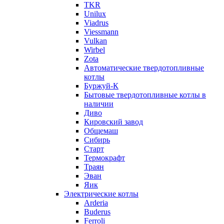
TKR
Unilux
Viadrus
Viessmann
Vulkan
Wirbel
Zota
Автоматические твердотопливные
котлы
Буржуй-К
Бытовые твердотопливные котлы в
наличии
Диво
Кировский завод
Общемаш
Сибирь
Старт
Термокрафт
Траян
Эван
Яик
Электрические котлы
Arderia
Buderus
Ferroli