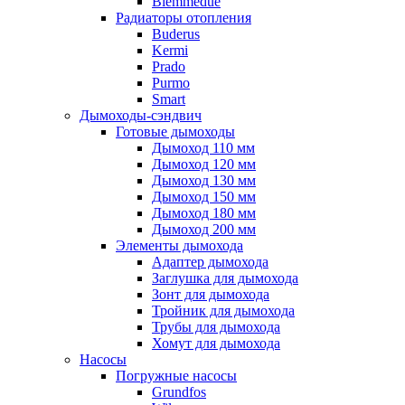
Biemmedue
Радиаторы отопления
Buderus
Kermi
Prado
Purmo
Smart
Дымоходы-сэндвич
Готовые дымоходы
Дымоход 110 мм
Дымоход 120 мм
Дымоход 130 мм
Дымоход 150 мм
Дымоход 180 мм
Дымоход 200 мм
Элементы дымохода
Адаптер дымохода
Заглушка для дымохода
Зонт для дымохода
Тройник для дымохода
Трубы для дымохода
Хомут для дымохода
Насосы
Погружные насосы
Grundfos