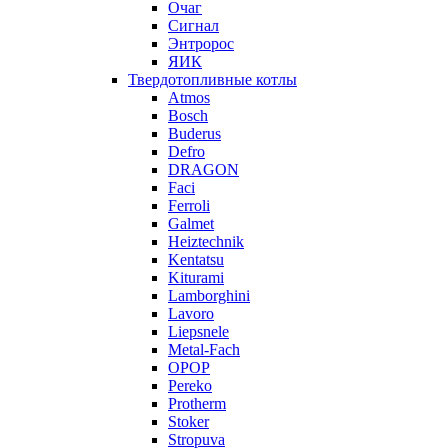
Очаг
Сигнал
Энтророс
ЯИК
Твердотопливные котлы
Atmos
Bosch
Buderus
Defro
DRAGON
Faci
Ferroli
Galmet
Heiztechnik
Kentatsu
Kiturami
Lamborghini
Lavoro
Liepsnele
Metal-Fach
OPOP
Pereko
Protherm
Stoker
Stropuva