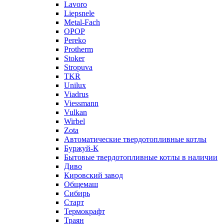
Lavoro
Liepsnele
Metal-Fach
OPOP
Pereko
Protherm
Stoker
Stropuva
TKR
Unilux
Viadrus
Viessmann
Vulkan
Wirbel
Zota
Автоматические твердотопливные котлы
Буржуй-К
Бытовые твердотопливные котлы в наличии
Диво
Кировский завод
Общемаш
Сибирь
Старт
Термокрафт
Траян