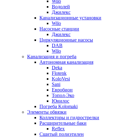
Wilo
Водолей
Джилекс
Канализационные установки
Wilo
Насосные станции
Джилекс
Циркуляционные насосы
DAB
Wilo
Канализация и погреба
Автономная канализация
Deka
Flotenk
KoloVesi
Sani
Евробион
Топол-Эко
Юнилос
Погреба Kolomaki
Элементы обвязки
Коллекторы и гидрострелки
Расширительные баки
Reflex
Сшитый полиэтилен