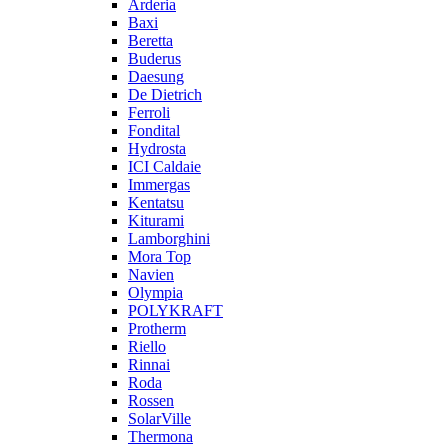
Arderia
Baxi
Beretta
Buderus
Daesung
De Dietrich
Ferroli
Fondital
Hydrosta
ICI Caldaie
Immergas
Kentatsu
Kiturami
Lamborghini
Mora Top
Navien
Olympia
POLYKRAFT
Protherm
Riello
Rinnai
Roda
Rossen
SolarVille
Thermona