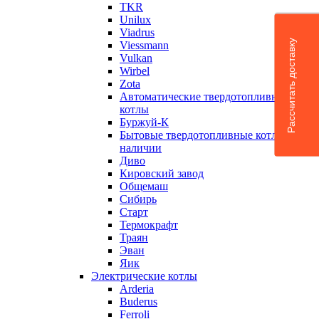
TKR
Unilux
Viadrus
Рассчитать доставку
Viessmann
Vulkan
Wirbel
Zota
Автоматические твердотопливные
котлы
Буржуй-К
Бытовые твердотопливные котлы в
наличии
Диво
Кировский завод
Общемаш
Сибирь
Старт
Термокрафт
Траян
Эван
Яик
Электрические котлы
Arderia
Buderus
Ferroli