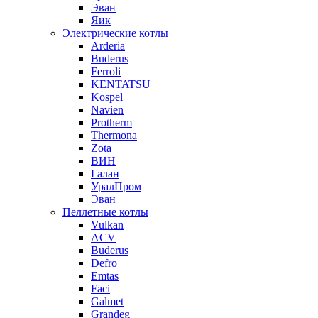
Эван
Яик
Электрические котлы
Arderia
Buderus
Ferroli
KENTATSU
Kospel
Navien
Protherm
Thermona
Zota
ВИН
Галан
УралПром
Эван
Пеллетные котлы
Vulkan
ACV
Buderus
Defro
Emtas
Faci
Galmet
Grandeg