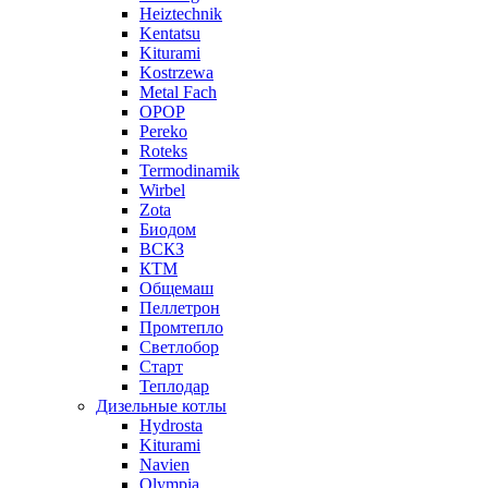
Heiztechnik
Kentatsu
Kiturami
Kostrzewa
Metal Fach
OPOP
Pereko
Roteks
Termodinamik
Wirbel
Zota
Биодом
ВСКЗ
КТМ
Общемаш
Пеллетрон
Промтепло
Светлобор
Старт
Теплодар
Дизельные котлы
Hydrosta
Kiturami
Navien
Olympia