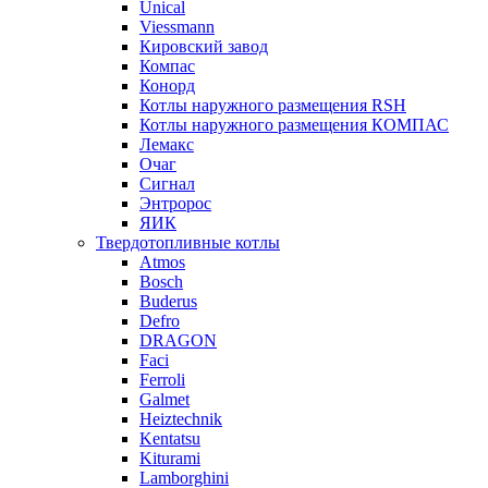
Unical
Viessmann
Кировский завод
Компас
Конорд
Котлы наружного размещения RSH
Котлы наружного размещения КОМПАС
Лемакс
Очаг
Сигнал
Энтророс
ЯИК
Твердотопливные котлы
Atmos
Bosch
Buderus
Defro
DRAGON
Faci
Ferroli
Galmet
Heiztechnik
Kentatsu
Kiturami
Lamborghini