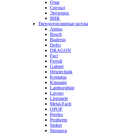
Очаг
Сигнал
Энтророс
ЯИК
Твердотопливные котлы
Atmos
Bosch
Buderus
Defro
DRAGON
Faci
Ferroli
Galmet
Heiztechnik
Kentatsu
Kiturami
Lamborghini
Lavoro
Liepsnele
Metal-Fach
OPOP
Pereko
Protherm
Stoker
Stropuva