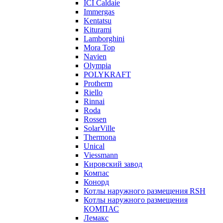
ICI Caldaie
Immergas
Kentatsu
Kiturami
Lamborghini
Mora Top
Navien
Olympia
POLYKRAFT
Protherm
Riello
Rinnai
Roda
Rossen
SolarVille
Thermona
Unical
Viessmann
Кировский завод
Компас
Конорд
Котлы наружного размещения RSH
Котлы наружного размещения
КОМПАС
Лемакс