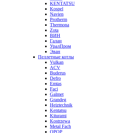
KENTATSU
Kospel
Navien
Protherm
Thermona
Zota
ВИН
Галан
УралПром
Эван
Пеллетные котлы
Vulkan
ACV
Buderus
Defro
Emtas
Faci
Galmet
Grandeg
Heiztechnik
Kentatsu
Kiturami
Kostrzewa
Metal Fach
OPOP