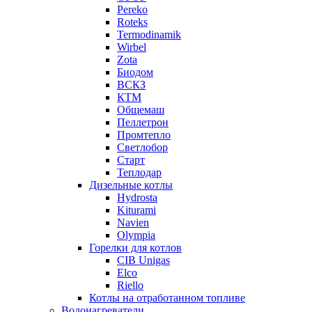
Pereko
Roteks
Termodinamik
Wirbel
Zota
Биодом
ВСКЗ
КТМ
Общемаш
Пеллетрон
Промтепло
Светлобор
Старт
Теплодар
Дизельные котлы
Hydrosta
Kiturami
Navien
Olympia
Горелки для котлов
CIB Unigas
Elco
Riello
Котлы на отработанном топливе
Водонагреватели