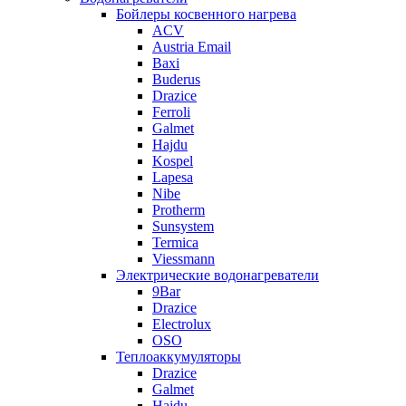
Бойлеры косвенного нагрева
ACV
Austria Email
Baxi
Buderus
Drazice
Ferroli
Galmet
Hajdu
Kospel
Lapesa
Nibe
Protherm
Sunsystem
Termica
Viessmann
Электрические водонагреватели
9Bar
Drazice
Electrolux
OSO
Теплоаккумуляторы
Drazice
Galmet
Hajdu