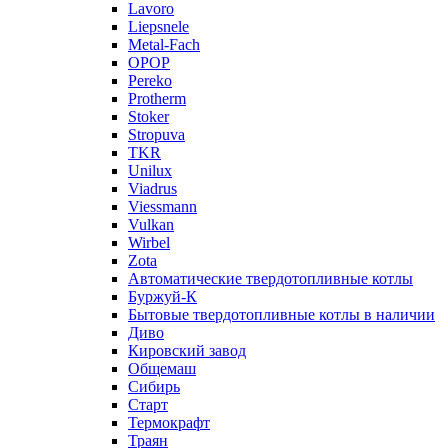
Lavoro
Liepsnele
Metal-Fach
OPOP
Pereko
Protherm
Stoker
Stropuva
TKR
Unilux
Viadrus
Viessmann
Vulkan
Wirbel
Zota
Автоматические твердотопливные котлы
Буржуй-К
Бытовые твердотопливные котлы в наличии
Диво
Кировский завод
Общемаш
Сибирь
Старт
Термокрафт
Траян