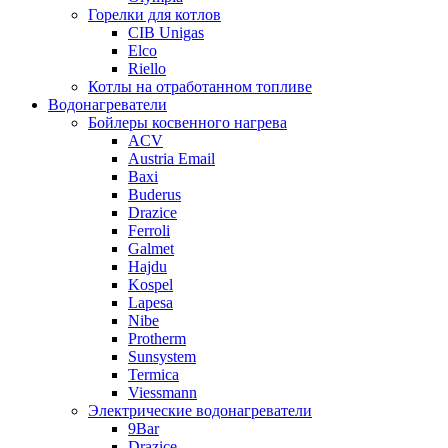
Горелки для котлов
CIB Unigas
Elco
Riello
Котлы на отработанном топливе
Водонагреватели
Бойлеры косвенного нагрева
ACV
Austria Email
Baxi
Buderus
Drazice
Ferroli
Galmet
Hajdu
Kospel
Lapesa
Nibe
Protherm
Sunsystem
Termica
Viessmann
Электрические водонагреватели
9Bar
Drazice