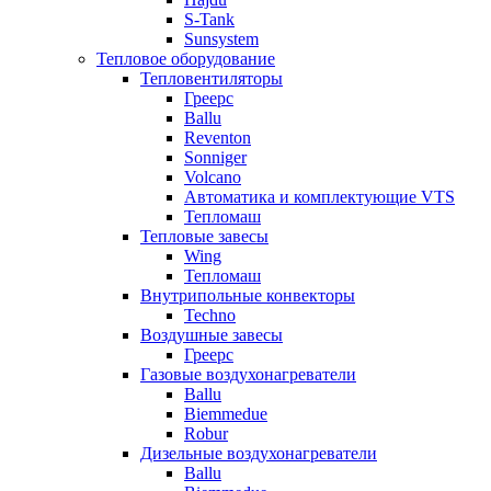
S-Tank
Sunsystem
Тепловое оборудование
Тепловентиляторы
Греерс
Ballu
Reventon
Sonniger
Volcano
Автоматика и комплектующие VTS
Тепломаш
Тепловые завесы
Wing
Тепломаш
Внутрипольные конвекторы
Techno
Воздушные завесы
Греерс
Газовые воздухонагреватели
Ballu
Biemmedue
Robur
Дизельные воздухонагреватели
Ballu