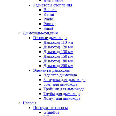
Biemmedue
Радиаторы отопления
Buderus
Kermi
Prado
Purmo
Smart
Дымоходы-сэндвич
Готовые дымоходы
Дымоход 110 мм
Дымоход 120 мм
Дымоход 130 мм
Дымоход 150 мм
Дымоход 180 мм
Дымоход 200 мм
Элементы дымохода
Адаптер дымохода
Заглушка для дымохода
Зонт для дымохода
Тройник для дымохода
Трубы для дымохода
Хомут для дымохода
Насосы
Погружные насосы
Grundfos