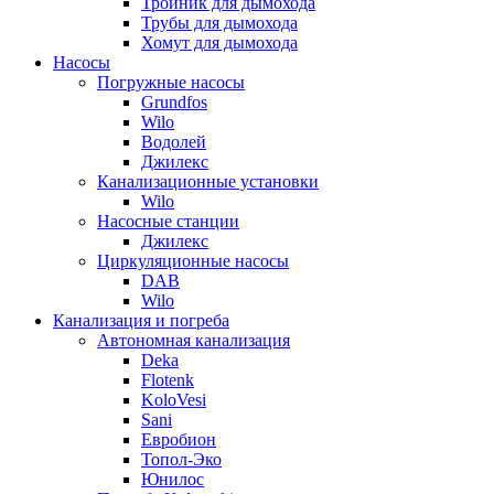
Тройник для дымохода
Трубы для дымохода
Хомут для дымохода
Насосы
Погружные насосы
Grundfos
Wilo
Водолей
Джилекс
Канализационные установки
Wilo
Насосные станции
Джилекс
Циркуляционные насосы
DAB
Wilo
Канализация и погреба
Автономная канализация
Deka
Flotenk
KoloVesi
Sani
Евробион
Топол-Эко
Юнилос