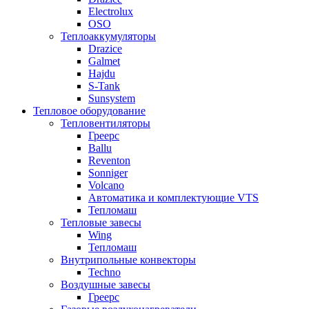
Electrolux
OSO
Теплоаккумуляторы
Drazice
Galmet
Hajdu
S-Tank
Sunsystem
Тепловое оборудование
Тепловентиляторы
Греерс
Ballu
Reventon
Sonniger
Volcano
Автоматика и комплектующие VTS
Тепломаш
Тепловые завесы
Wing
Тепломаш
Внутрипольные конвекторы
Techno
Воздушные завесы
Греерс